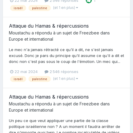
22 mai 2024
2 546 réponses
1
(et 1 en plus)
israël
palestine
Attaque du Hamas & répercussions
Moustachu
a répondu à un sujet de
Freezbee
dans
Europe et international
Le mec n'a jamais rétracté ce qu'il a dit, ne s'est jamais
excusé. Donc je pars du principe qu'il assume ce qu'il a dit et
donc non c'est pas sous le coup de l'émotion. Un mec qui...
22 mai 2024
2 546 réponses
(et 1 en plus)
israël
palestine
Attaque du Hamas & répercussions
Moustachu
a répondu à un sujet de
Freezbee
dans
Europe et international
Un peu ce que veut appliquer une partie de la classe
politique israélienne non ? A un moment il faudra arrêter de
dire n'imporrte quoi hein. Le nombre incalculable de vidéos...