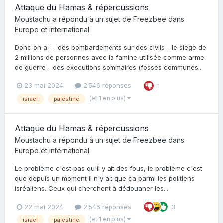
Attaque du Hamas & répercussions
Moustachu
a répondu à un sujet de
Freezbee
dans
Europe et international
Donc on a : - des bombardements sur des civils - le siège de
2 millions de personnes avec la famine utilisée comme arme
de guerre - des executions sommaires (fosses communes...
23 mai 2024
2 546 réponses
1
(et 1 en plus)
israël
palestine
Attaque du Hamas & répercussions
Moustachu
a répondu à un sujet de
Freezbee
dans
Europe et international
Le problème c'est pas qu'il y ait des fous, le problème c'est
que depuis un moment il n'y ait que ça parmi les politiens
isréaliens. Ceux qui cherchent à dédouaner les...
22 mai 2024
2 546 réponses
3
(et 1 en plus)
israël
palestine