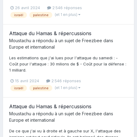
26 avril 2024
2 546 réponses
(et 1 en plus)
israël
palestine
Attaque du Hamas & répercussions
Moustachu
a répondu à un sujet de
Freezbee
dans
Europe et international
Les estimations que j'ai lues pour l'attaque du samedi : -
Coût pour l'attaque : 30 milions de $ - Coût pour la défense :
1 milliard.
15 avril 2024
2 546 réponses
(et 1 en plus)
israël
palestine
Attaque du Hamas & répercussions
Moustachu
a répondu à un sujet de
Freezbee
dans
Europe et international
De ce que j'ai vu à droite et à gauche sur X, l'attaque des
iraniens est tout sauf ridicule. Ils ont balancé des drones