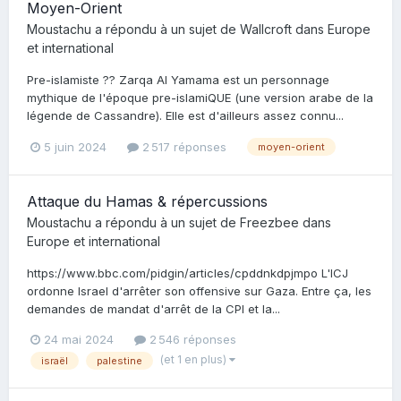
Moyen-Orient
Moustachu
a répondu à un sujet de
Wallcroft
dans
Europe
et international
Pre-islamiste ?? Zarqa Al Yamama est un personnage
mythique de l'époque pre-islamiQUE (une version arabe de la
légende de Cassandre). Elle est d'ailleurs assez connu...
5 juin 2024
2 517 réponses
moyen-orient
Attaque du Hamas & répercussions
Moustachu
a répondu à un sujet de
Freezbee
dans
Europe et international
https://www.bbc.com/pidgin/articles/cpddnkdpjmpo L'ICJ
ordonne Israel d'arrêter son offensive sur Gaza. Entre ça, les
demandes de mandat d'arrêt de la CPI et la...
24 mai 2024
2 546 réponses
(et 1 en plus)
israël
palestine