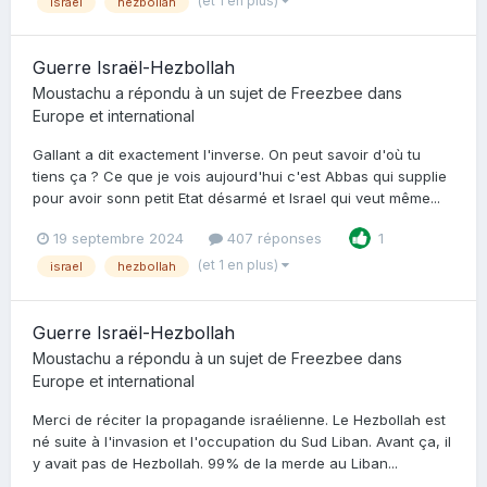
(et 1 en plus)
israel
hezbollah
Guerre Israël-Hezbollah
Moustachu
a répondu à un sujet de
Freezbee
dans
Europe et international
Gallant a dit exactement l'inverse. On peut savoir d'où tu
tiens ça ? Ce que je vois aujourd'hui c'est Abbas qui supplie
pour avoir sonn petit Etat désarmé et Israel qui veut même...
19 septembre 2024
407 réponses
1
(et 1 en plus)
israel
hezbollah
Guerre Israël-Hezbollah
Moustachu
a répondu à un sujet de
Freezbee
dans
Europe et international
Merci de réciter la propagande israélienne. Le Hezbollah est
né suite à l'invasion et l'occupation du Sud Liban. Avant ça, il
y avait pas de Hezbollah. 99% de la merde au Liban...