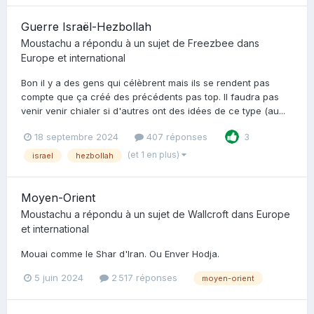
Guerre Israël-Hezbollah
Moustachu
a répondu à un sujet de
Freezbee
dans
Europe et international
Bon il y a des gens qui célèbrent mais ils se rendent pas
compte que ça créé des précédents pas top. Il faudra pas
venir venir chialer si d'autres ont des idées de ce type (au...
18 septembre 2024
407 réponses
3
(et 1 en plus)
israel
hezbollah
Moyen-Orient
Moustachu
a répondu à un sujet de
Wallcroft
dans
Europe
et international
Mouai comme le Shar d'Iran. Ou Enver Hodja.
5 juin 2024
2 517 réponses
moyen-orient