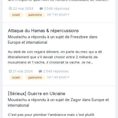
22 mai 2024
2 546 réponses
(et 1 en plus)
israël
palestine
Attaque du Hamas & répercussions
Moustachu
a répondu à un sujet de
Freezbee
dans
Europe et international
Au delà de son regard dément, on parle du mec qui a dit
litterallement que s'il devait choisir entre 2 milliards de
musulmans et 1 vache, il choisirait la vache. Je ne...
21 mai 2024
2 546 réponses
(et 1 en plus)
israël
palestine
[Sérieux] Guerre en Ukraine
Moustachu
a répondu à un sujet de
Zagor
dans
Europe et
international
C'est pas pour plomber l'ambiance mais c'est plutôt