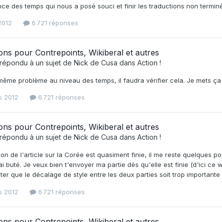
e des temps qui nous a posé souci et finir les traductions non termin
 2012
6 721 réponses
ons pour Contrepoints, Wikiberal et autres
répondu à un sujet de
Nick de Cusa
dans
Action !
 même problème au niveau des temps, il faudra vérifier cela. Je mets ça
s 2012
6 721 réponses
ons pour Contrepoints, Wikiberal et autres
répondu à un sujet de
Nick de Cusa
dans
Action !
ion de l'article sur la Corée est quasiment finie, il me reste quelques 
'ai buté. Je veux bien t'envoyer ma partie dès qu'elle est finie (d'ici ce
iter que le décalage de style entre les deux parties soit trop important
s 2012
6 721 réponses
ons pour Contrepoints, Wikiberal et autres