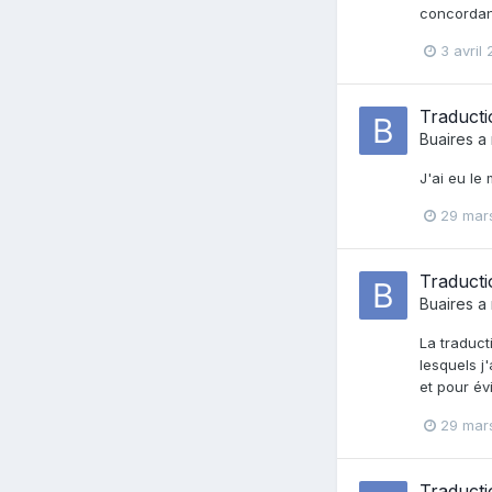
concordanc
3 avril
Traducti
Buaires
a 
J'ai eu le
29 mar
Traducti
Buaires
a 
La traduct
lesquels j
et pour év
29 mar
Traducti