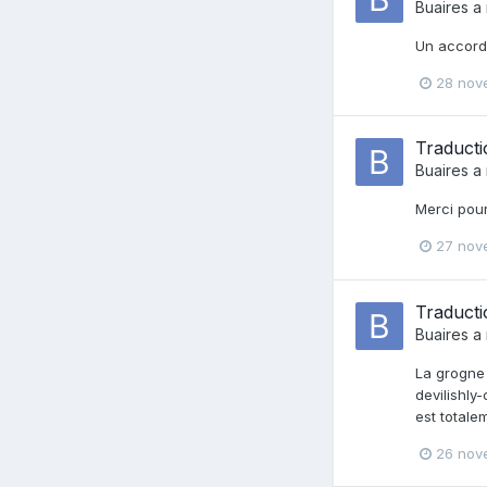
Buaires
a 
Un accord 
28 nov
Traducti
Buaires
a 
Merci pour
27 nov
Traducti
Buaires
a 
La grogne 
devilishly
est totale
26 nov