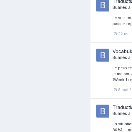
Traducti
Buaires
a 
Je suis to
passer rég
22 mai
Vocabula
Buaires
a 
Je peux te
je me souv
(Week 1 : 
5 mai 2
Traducti
Buaires
a 
La situati
80%) … que