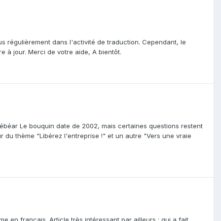
s régulièrement dans l'activité de traduction. Cependant, le
à jour. Merci de votre aide, A bientôt.
Bébéar Le bouquin date de 2002, mais certaines questions restent
ur du thème "Libérez l'entreprise !" et un autre "Vers une vraie
me en français. Article très intéressant par ailleurs ; qui a fait