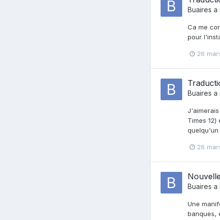
Buaires
a 
Ca me conv
pour l'ins
26 mar
Traducti
Buaires
a 
J'aimerais
Times 12) 
quelqu'un 
26 mar
Nouvelle
Buaires
a 
Une manife
banques, e