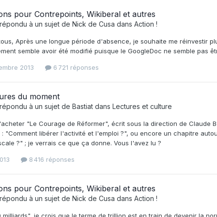
ons pour Contrepoints, Wikiberal et autres
répondu à un sujet de
Nick de Cusa
dans
Action !
tous, Après une longue période d'absence, je souhaite me réinvestir plu
ment semble avoir été modifié puisque le GoogleDoc ne semble pas être 
tembre 2013
6 721 réponses
tures du moment
répondu à un sujet de
Bastiat
dans
Lectures et culture
'acheter "Le Courage de Réformer", écrit sous la direction de Claude 
é : "Comment libérer l'activité et l'emploi ?", ou encore un chapitre auto
scale ?" ; je verrais ce que ça donne. Vous l'avez lu ?
013
8 416 réponses
ons pour Contrepoints, Wikiberal et autres
répondu à un sujet de
Nick de Cusa
dans
Action !
milliards", je crois que le terme de trillion est en train de devenir la nor