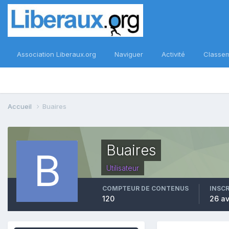
Association Liberaux.org
Naviguer
Activité
Classe
Accueil
Buaires
Buaires
Utilisateur
COMPTEUR DE CONTENUS
INSC
120
26 av