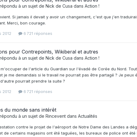
répondu à un sujet de
Nick de Cusa
dans
Action !
ient. Si jamais il devait y avoir un changement, c'est que j'en traduira
tant. Merci, bon courage.
s 2012
6 721 réponses
ons pour Contrepoints, Wikiberal et autres
répondu à un sujet de
Nick de Cusa
dans
Action !
 m'occuper de l'article du Guardian sur l'évadé de Corée du Nord. Toute
et je me demandais si le travail ne pourrait pas être partagé ? Je peu
d'autre pourrait prendre la suite ?
s 2012
6 721 réponses
s du monde sans intérêt
répondu à un sujet de
Rincevent
dans
Actualités
station contre le projet de l'aéroport de Notre Dame des Landes a dégé
t de certains magasins ont été taguées, les bureaux de police ont été l