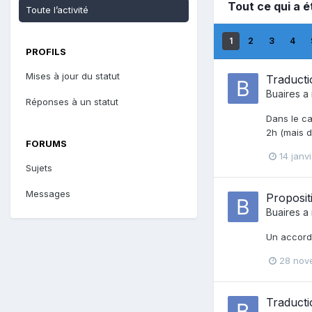
Tout ce qui a é
Toute l’activité
1
2
3
4
PROFILS
Mises à jour du statut
Traducti
Buaires
a 
Réponses à un statut
Dans le ca
2h (mais d
FORUMS
14 janv
Sujets
Messages
Proposit
Buaires
a 
Un accord 
28 nov
Traducti