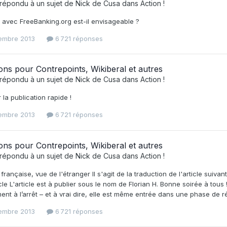
répondu à un sujet de
Nick de Cusa
dans
Action !
avec FreeBanking.org est-il envisageable ?
embre 2013
6 721 réponses
ons pour Contrepoints, Wikiberal et autres
répondu à un sujet de
Nick de Cusa
dans
Action !
 la publication rapide !
embre 2013
6 721 réponses
ons pour Contrepoints, Wikiberal et autres
répondu à un sujet de
Nick de Cusa
dans
Action !
française, vue de l'étranger Il s'agit de la traduction de l'article sui
-cle L'article est à publier sous le nom de Florian H. Bonne soirée à tou
ment à l’arrêt – et à vrai dire, elle est même entrée dans une phase de ré
embre 2013
6 721 réponses