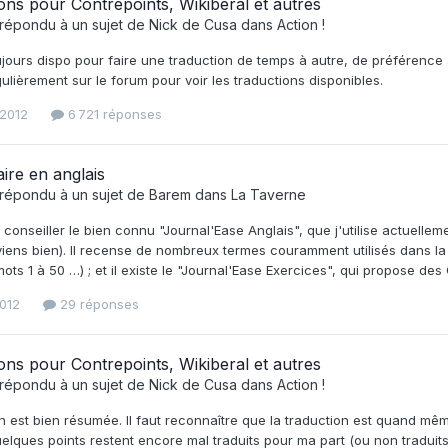
ons pour Contrepoints, Wikiberal et autres
répondu à un sujet de
Nick de Cusa
dans
Action !
ujours dispo pour faire une traduction de temps à autre, de préférence
ulièrement sur le forum pour voir les traductions disponibles.
 2012
6 721 réponses
ire en anglais
répondu à un sujet de
Barem
dans
La Taverne
 conseiller le bien connu "Journal'Ease Anglais", que j'utilise actuelle
iens bien). Il recense de nombreux termes couramment utilisés dans la
mots 1 à 50 …) ; et il existe le "Journal'Ease Exercices", qui propose d
012
29 réponses
ons pour Contrepoints, Wikiberal et autres
répondu à un sujet de
Nick de Cusa
dans
Action !
on est bien résumée. Il faut reconnaître que la traduction est quand mêm
lques points restent encore mal traduits pour ma part (ou non traduits 