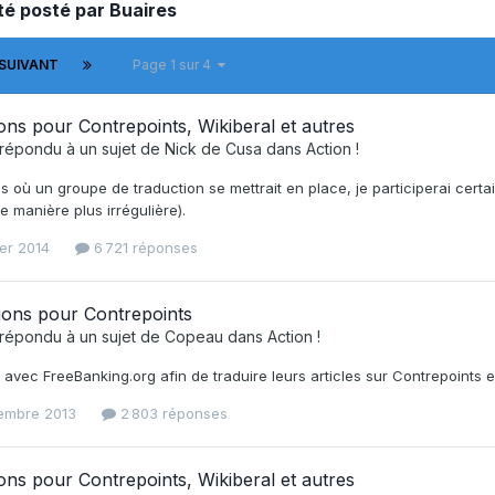
té posté par Buaires
SUIVANT
Page 1 sur 4
ons pour Contrepoints, Wikiberal et autres
répondu à un sujet de
Nick de Cusa
dans
Action !
s où un groupe de traduction se mettrait en place, je participerai certai
e manière plus irrégulière).
ier 2014
6 721 réponses
ions pour Contrepoints
répondu à un sujet de
Copeau
dans
Action !
avec FreeBanking.org afin de traduire leurs articles sur Contrepoints e
embre 2013
2 803 réponses
ons pour Contrepoints, Wikiberal et autres