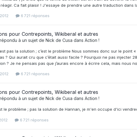
éagir. Ca fait plaisir ! J'essaye de prendre une autre traduction dans la
 2012
6 721 réponses
ons pour Contrepoints, Wikiberal et autres
répondu à un sujet de
Nick de Cusa
dans
Action !
’est pas la solution ; c’est le problème Nous sommes donc sur le point « 
as ? Qui aurait cru que c’était aussi facile ? Pourquoi ne pas injecter 280
llion ? Je ne pensais pas que j’aurais encore à écrire cela, mais nous no
 2012
6 721 réponses
ons pour Contrepoints, Wikiberal et autres
répondu à un sujet de
Nick de Cusa
dans
Action !
st le problème ; pas la solution de Hannan, je m'en occupe d'ici vendredi
 2012
6 721 réponses