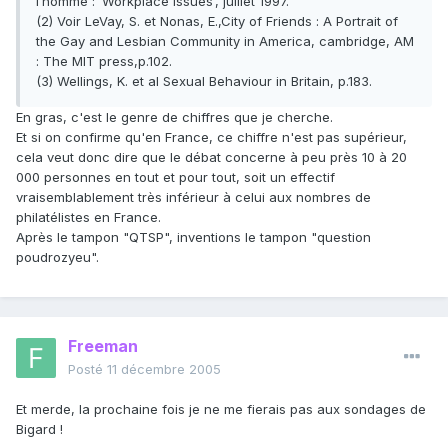
l’homme : ‘Workplace Issues’, juillet 1997.
(2) Voir LeVay, S. et Nonas, E.,City of Friends : A Portrait of
the Gay and Lesbian Community in America, cambridge, AM
: The MIT press,p.102.
(3) Wellings, K. et al Sexual Behaviour in Britain, p.183.
En gras, c'est le genre de chiffres que je cherche.
Et si on confirme qu'en France, ce chiffre n'est pas supérieur,
cela veut donc dire que le débat concerne à peu près 10 à 20
000 personnes en tout et pour tout, soit un effectif
vraisemblablement très inférieur à celui aux nombres de
philatélistes en France.
Après le tampon "QTSP", inventions le tampon "question
poudrozyeu".
Freeman
Posté
11 décembre 2005
Et merde, la prochaine fois je ne me fierais pas aux sondages de
Bigard !