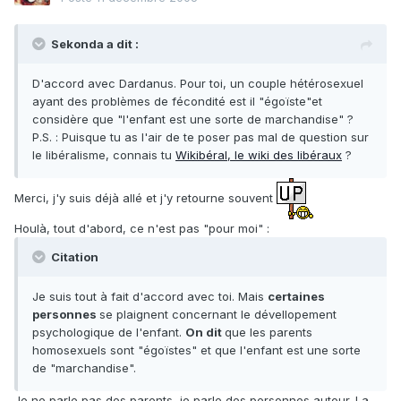
Sekonda a dit :
D'accord avec Dardanus. Pour toi, un couple hétérosexuel
ayant des problèmes de fécondité est il "égoïste"et
considère que "l'enfant est une sorte de marchandise" ?
P.S. : Puisque tu as l'air de te poser pas mal de question sur
le libéralisme, connais tu
Wikibéral, le wiki des libéraux
?
Merci, j'y suis déjà allé et j'y retourne souvent
Houlà, tout d'abord, ce n'est pas "pour moi" :
Citation
Je suis tout à fait d'accord avec toi. Mais
certaines
personnes
se plaignent concernant le dévellopement
psychologique de l'enfant.
On dit
que les parents
homosexuels sont "égoïstes" et que l'enfant est une sorte
de "marchandise".
Je ne parle pas des parents, je parle des personnes autour. La