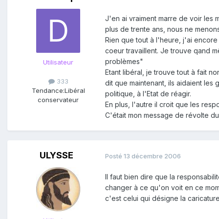
J'en ai vraiment marre de voir les
plus de trente ans, nous ne menons 
Rien que tout à l'heure, j'ai enco
coeur travaillent. Je trouve qand 
problèmes"
Utilisateur
Etant libéral, je trouve tout à fait
333
dit que maintenant, ils aidaient les 
Tendance:
Libéral
politique, à l'Etat de réagir.
conservateur
En plus, l'autre il croit que les r
C'était mon message de révolte du 
ULYSSE
Posté
13 décembre 2006
Il faut bien dire que la responsabi
changer à ce qu'on voit en ce mome
c'est celui qui désigne la caricatu