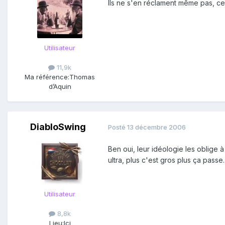
Ils ne s'en réclament même pas, ce 
Utilisateur
11,9k
Ma référence:
Thomas
d’Aquin
DiabloSwing
Posté
13 décembre 2006
Ben oui, leur idéologie les oblige à
ultra, plus c'est gros plus ça passe.
Utilisateur
8,8k
Lieu:
Ici