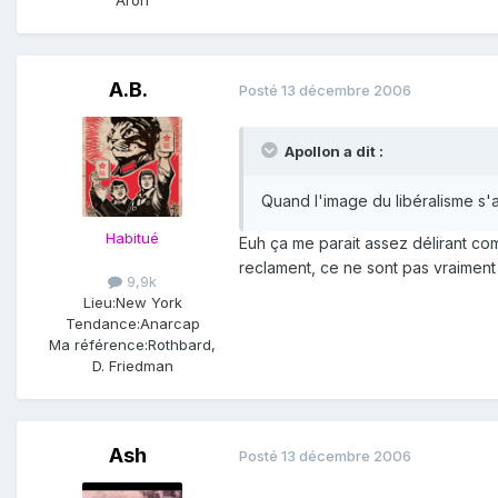
A.B.
Posté
13 décembre 2006
Apollon a dit :
Quand l'image du libéralisme s'a
Habitué
Euh ça me parait assez délirant co
reclament, ce ne sont pas vraiment
9,9k
Lieu:
New York
Tendance:
Anarcap
Ma référence:
Rothbard,
D. Friedman
Ash
Posté
13 décembre 2006