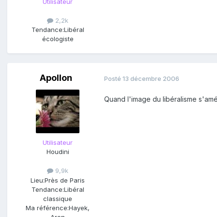
Utilisateur
2,2k
Tendance:
Libéral
écologiste
Apollon
Posté
13 décembre 2006
Quand l'image du libéralisme s'amél
Utilisateur
Houdini
9,9k
Lieu:
Près de Paris
Tendance:
Libéral
classique
Ma référence:
Hayek,
Aron