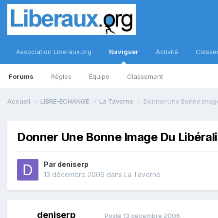
Association Liberaux.org
Naviguer
Activité
Classe
Forums
Règles
Équipe
Classement
Accueil
LIBRE-ECHANGE
La Taverne
Donner Une Bonne Image
Donner Une Bonne Image Du Libéral
Par
deniserp
13 décembre 2006
dans
La Taverne
deniserp
Posté
13 décembre 2006