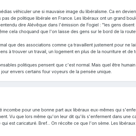
 médias véhiculer une si mauvaise image du libéralisme. Ca en devi
pas de politique libérale en France. Les libéraux ont un grand boulot
re entendu dire Alévêque dans l'émission de Fogiel : "les gens disen
même cela choquand que l'on laisse des gens sur le bord de la route
 normal que des associations comme ça travaillent justement pour ne l
gens à trouver un travail, un logement en plus de la nourriture et de to
esponsables politiques pensent que c'est normal. Mais quel être huma
jour envers certains four voyeurs de la pensée unique.
lité incombe pour une bonne part aux libéraux eux-mêmes qui s'enfer
nt. Vu que lors même qu'on leur dit qu'ils s'enferment dans une car
re qui est caricaturé. Bref… On récolte ce que l'on sème. Les libéra