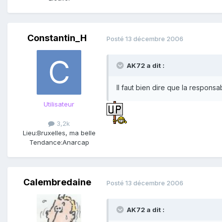
Constantin_H
Posté
13 décembre 2006
AK72 a dit :
Il faut bien dire que la respon
Utilisateur
3,2k
Lieu:
Bruxelles, ma belle
Tendance:
Anarcap
Calembredaine
Posté
13 décembre 2006
AK72 a dit :