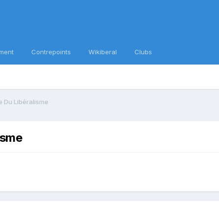
ment
Contrepoints
Wikiberal
Clubs
 Du Libéralisme
isme