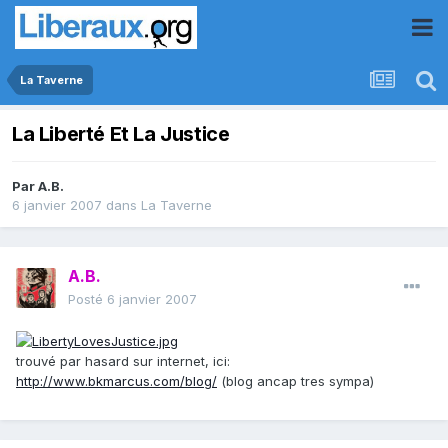
La Taverne
La Liberté Et La Justice
Par
A.B.
6 janvier 2007
dans
La Taverne
A.B.
Posté
6 janvier 2007
trouvé par hasard sur internet, ici:
http://www.bkmarcus.com/blog/
(blog ancap tres sympa)