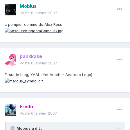
Mobius
Posté
6 janvier 2007
c pompier comme du Alex Ross
pankkake
Posté
6 janvier 2007
Et sur le blog, YAAL (Yet Another Anarcap Logo) :
Fredo
Posté
6 janvier 2007
Mobius a dit :