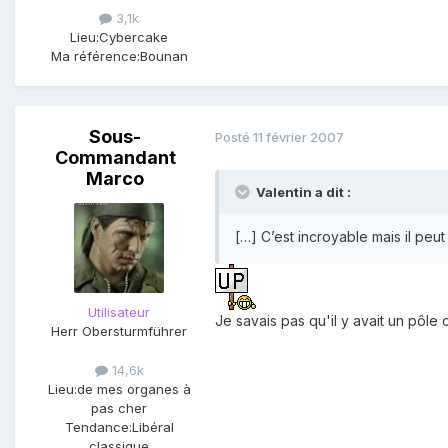
3,1k
Lieu:
Cybercake
Ma référence:
Bounan
Sous-
Posté
11 février 2007
Commandant
Marco
Valentin a dit :
[…] C’est incroyable mais il peu
Utilisateur
Je savais pas qu'il y avait un pôle
Herr Obersturmführer
14,6k
Lieu:
de mes organes à
pas cher
Tendance:
Libéral
classique