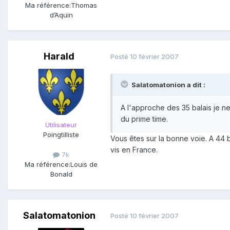
Ma référence:
Thomas
d’Aquin
Harald
Posté
10 février 2007
Salatomatonion a dit :
A l'approche des 35 balais je n
du prime time.
Utilisateur
Poingtilliste
Vous êtes sur la bonne voie. A 44 
vis en France.
7k
Ma référence:
Louis de
Bonald
Salatomatonion
Posté
10 février 2007