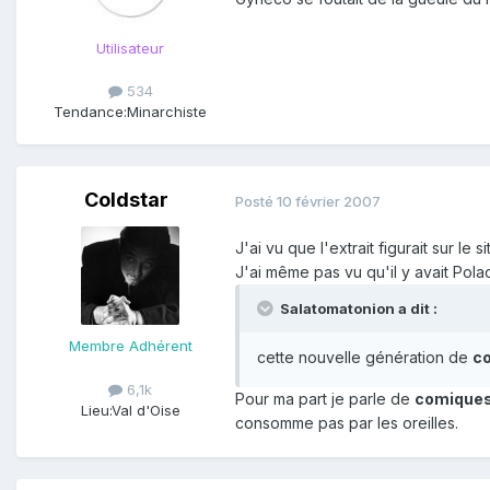
Utilisateur
534
Tendance:
Minarchiste
Coldstar
Posté
10 février 2007
J'ai vu que l'extrait figurait sur le 
J'ai même pas vu qu'il y avait Polac
Salatomatonion a dit :
Membre Adhérent
cette nouvelle génération de
c
6,1k
Pour ma part je parle de
comiques
Lieu:
Val d'Oise
consomme pas par les oreilles.