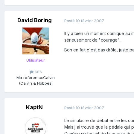
David Boring
Posté
10 février 2007
Il y a bien un moment comique au mi
sérieusement de "courage"…
Bon en fait c'est pas drôle, juste p
Utilisateur
686
Ma référence:
Calvin
(Calvin & Hobbes)
KaptN
Posté
10 février 2007
Le simulacre de débat entre les com
Mais j'ai trouvé que la pédale qui 
Gynéco se foutait de la gueule du