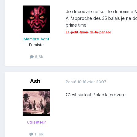
Je découvre ce soir le dénommé Mus
A l'approche des 35 balais je ne d
prime time.
Le-petit-tyran-de-la-pensée
Membre Actif
Fumiste
6,6k
Ash
Posté
10 février 2007
C'est surtout Polac la crevure.
Utilisateur
11,9k