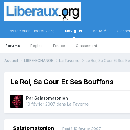
Association Liberaux.org
Naviguer
Activité
Classe
Forums
Règles
Équipe
Classement
Accueil
LIBRE-ECHANGE
La Taverne
Le Roi, Sa Cour Et Ses B
Le Roi, Sa Cour Et Ses Bouffons
Par
Salatomatonion
10 février 2007
dans
La Taverne
Salatomatonion
Posté
10 février 2007