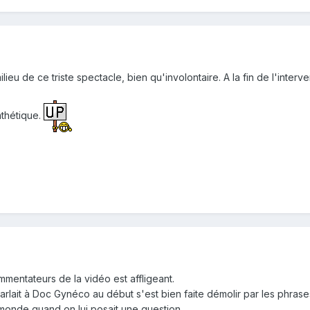
lieu de ce triste spectacle, bien qu'involontaire. A la fin de l'inte
athétique.
mentateurs de la vidéo est affligeant.
parlait à Doc Gynéco au début s'est bien faite démolir par les phra
 monde quand on lui posait une question…