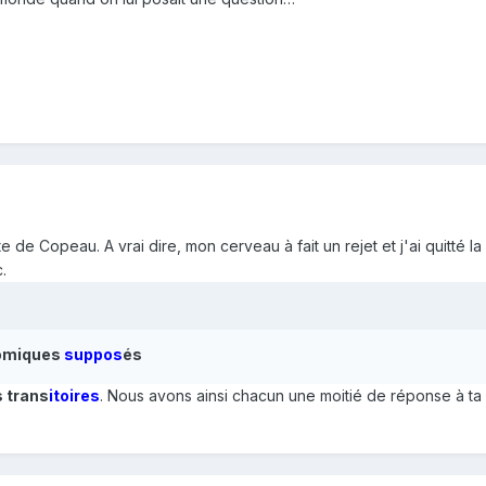
site de Copeau. A vrai dire, mon cerveau à fait un rejet et j'ai quitté l
.
omiques
suppos
és
 trans
itoires
. Nous avons ainsi chacun une moitié de réponse à ta 