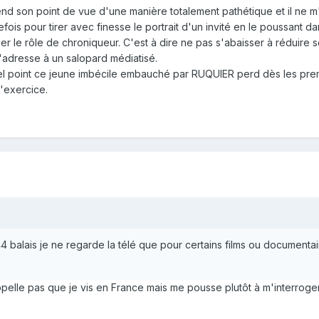
son point de vue d'une manière totalement pathétique et il ne m'e
efois pour tirer avec finesse le portrait d'un invité en le poussant 
r le rôle de chroniqueur. C'est à dire ne pas s'abaisser à réduire 
adresse à un salopard médiatisé.
uel point ce jeune imbécile embauché par RUQUIER perd dès les prem
'exercice.
44 balais je ne regarde la télé que pour certains films ou document
elle pas que je vis en France mais me pousse plutôt à m'interroger
.