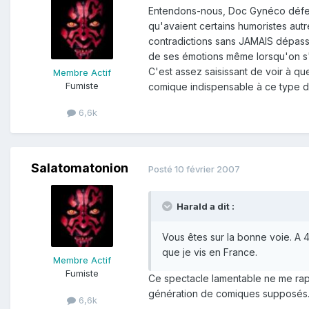
Entendons-nous, Doc Gynéco défend 
qu'avaient certains humoristes autr
contradictions sans JAMAIS dépasse
de ses émotions même lorsqu'on s'
C'est assez saisissant de voir à q
Membre Actif
Fumiste
comique indispensable à ce type d
6,6k
Salatomatonion
Posté
10 février 2007
Harald a dit :
Vous êtes sur la bonne voie. A 
que je vis en France.
Membre Actif
Fumiste
Ce spectacle lamentable ne me rapp
génération de comiques supposés
6,6k