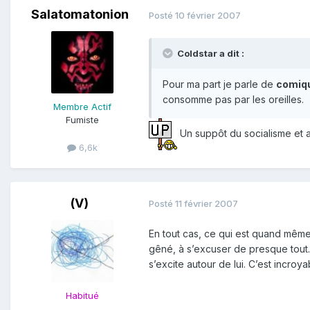
Salatomatonion
Posté
10 février 2007
Coldstar a dit :
Pour ma part je parle de
comiqu
consomme pas par les oreilles.
Membre Actif
Fumiste
Un suppôt du socialisme et au
6,6k
(V)
Posté
11 février 2007
En tout cas, ce qui est quand même
gêné, à s’excuser de presque tout. 
s’excite autour de lui. C’est incro
Habitué