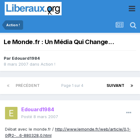
Action !
Le Monde.fr : Un Média Qui Change...
Par
Edouard1984
8 mars 2007
dans
Action !
PRÉCÉDENT
Page 1 sur 4
SUIVANT
Edouard1984
Posté
8 mars 2007
Débat avec le monde.fr /
http://www.lemonde.fr/web/article/0,1-
0@2-…6-880328,0.html