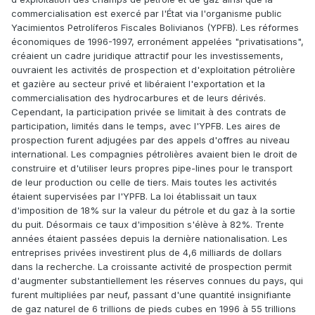
commercialisation est exercé par l'État via l'organisme public
Yacimientos Petrolíferos Fiscales Bolivianos (YPFB). Les réformes
économiques de 1996-1997, erronément appelées "privatisations",
créaient un cadre juridique attractif pour les investissements,
ouvraient les activités de prospection et d'exploitation pétrolière
et gazière au secteur privé et libéraient l'exportation et la
commercialisation des hydrocarbures et de leurs dérivés.
Cependant, la participation privée se limitait à des contrats de
participation, limités dans le temps, avec l'YPFB. Les aires de
prospection furent adjugées par des appels d'offres au niveau
international. Les compagnies pétrolières avaient bien le droit de
construire et d'utiliser leurs propres pipe-lines pour le transport
de leur production ou celle de tiers. Mais toutes les activités
étaient supervisées par l'YPFB. La loi établissait un taux
d'imposition de 18% sur la valeur du pétrole et du gaz à la sortie
du puit. Désormais ce taux d'imposition s'élève à 82%. Trente
années étaient passées depuis la dernière nationalisation. Les
entreprises privées investirent plus de 4,6 milliards de dollars
dans la recherche. La croissante activité de prospection permit
d'augmenter substantiellement les réserves connues du pays, qui
furent multipliées par neuf, passant d'une quantité insignifiante
de gaz naturel de 6 trillions de pieds cubes en 1996 à 55 trillions