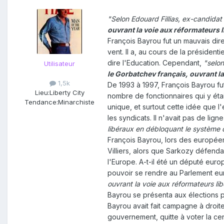
"Selon Edouard Fillias, ex-candida
ouvrant la voie aux réformateurs
François Bayrou fut un mauvais dire
vent. Il a, au cours de la présiden
dire l'Education. Cependant,
"selon
Utilisateur
le Gorbatchev français, ouvrant l
1,5k
De 1993 à 1997, François Bayrou fut 
Lieu:
Liberty City
nombre de fonctionnaires qui y éta
Tendance:
Minarchiste
unique, et surtout cette idée que l
les syndicats. Il n'avait pas de lig
libéraux en débloquant le système
François Bayrou, lors des europée
Villiers, alors que Sarkozy défenda
l'Europe. A-t-il été un député euro
pouvoir se rendre au Parlement eur
ouvrant la voie aux réformateurs l
Bayrou se présenta aux élections p
Bayrou avait fait campagne à droit
gouvernement, quitte à voter la cen