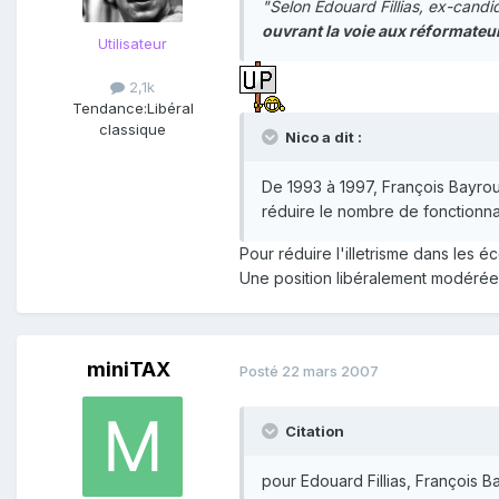
"Selon Edouard Fillias, ex-cand
ouvrant la voie aux réformateu
Utilisateur
2,1k
Tendance:
Libéral
classique
Nico a dit :
De 1993 à 1997, François Bayrou f
réduire le nombre de fonctionna
Pour réduire l'illetrisme dans les é
Une position libéralement modérée 
miniTAX
Posté
22 mars 2007
Citation
pour Edouard Fillias, François B