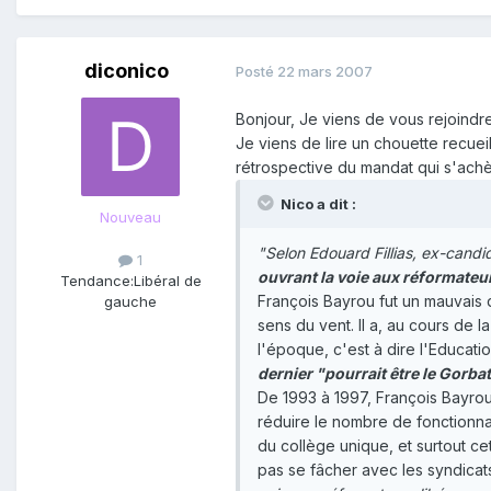
diconico
Posté
22 mars 2007
Bonjour, Je viens de vous rejoindr
Je viens de lire un chouette recuei
rétrospective du mandat qui s'achève
Nico a dit :
Nouveau
"Selon Edouard Fillias, ex-cand
1
ouvrant la voie aux réformateu
Tendance:
Libéral de
François Bayrou fut un mauvais d
gauche
sens du vent. Il a, au cours de 
l'époque, c'est à dire l'Educat
dernier "pourrait être le Gorb
De 1993 à 1997, François Bayrou f
réduire le nombre de fonctionna
du collège unique, et surtout ce
pas se fâcher avec les syndicats.