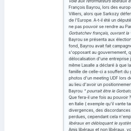
voie aux réformateurs libéraux 
François Bayrou, lors des europ
Villiers, alors que Sarkozy défe
de l'Europe. A-t-il été un déput
ne pas pouvoir se rendre au Par
Gorbatchev français, ouvrant la
Bayrou se présenta aux élection
fond, Bayrou avait fait campagne
s'opposant au gouvernement, qui
délocalisation d'une entreprise 
même Lasalle a déclaré à que la 
famille de celle-ci a souffert du
photos d'un meeting UDF lors de 
au lieu d'avoir un positionnemen
Bayrou
" pourrait être le Gorba
Que fera-il une fois au pouvoir
en Italie ( exemple qu'il vante 
divergences, des discordances à
perdues, cependant cela n'empê
libéraux en débloquant le syst
Amis libéraux et non libéraux, 