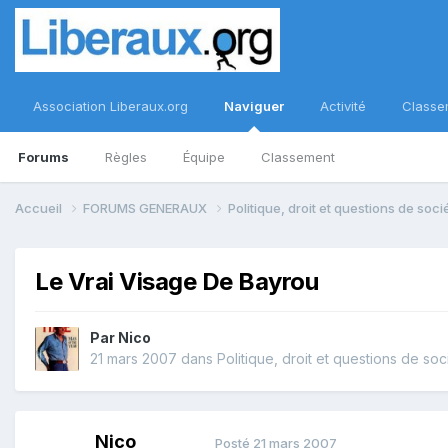
Association Liberaux.org
Naviguer
Activité
Classe
Forums
Règles
Équipe
Classement
Accueil
FORUMS GENERAUX
Politique, droit et questions de soc
Le Vrai Visage De Bayrou
Par
Nico
21 mars 2007
dans
Politique, droit et questions de soc
Nico
Posté
21 mars 2007