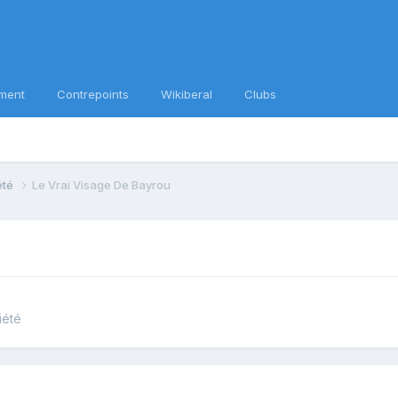
ment
Contrepoints
Wikiberal
Clubs
iété
Le Vrai Visage De Bayrou
iété