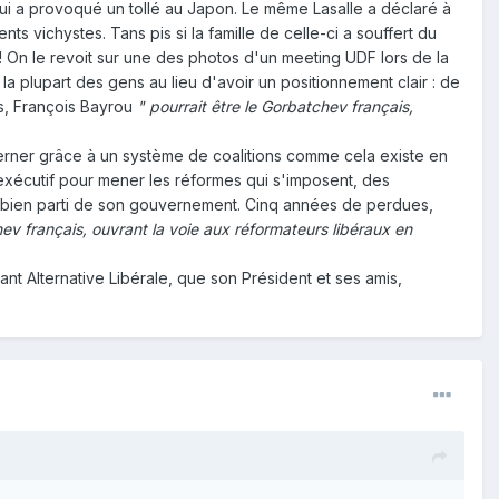
 qui a provoqué un tollé au Japon. Le même Lasalle a déclaré à
ts vichystes. Tans pis si la famille de celle-ci a souffert du
 ! On le revoit sur une des photos d'un meeting UDF lors de la
la plupart des gens au lieu d'avoir un positionnement clair : de
as, François Bayrou
" pourrait être le Gorbatchev français,
verner grâce à un système de coalitions comme cela existe en
r exécutif pour mener les réformes qui s'imposent, des
et bien parti de son gouvernement. Cinq années de perdues,
hev français, ouvrant la voie aux réformateurs libéraux en
t Alternative Libérale, que son Président et ses amis,