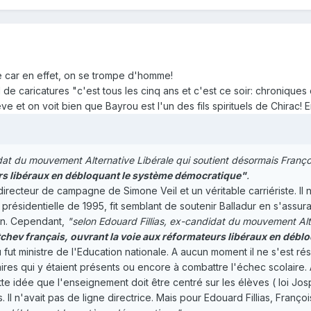
e car en effet, on se trompe d'homme!
l de caricatures "c'est tous les cinq ans et c'est ce soir: chronique
 et on voit bien que Bayrou est l'un des fils spirituels de Chirac! En 
idat du mouvement Alternative Libérale qui soutient désormais Franç
rs libéraux en débloquant le système démocratique"
.
irecteur de campagne de Simone Veil et un véritable carriériste. Il n
la présidentielle de 1995, fit semblant de soutenir Balladur en s'ass
ion. Cependant,
"selon Edouard Fillias, ex-candidat du mouvement Alt
atchev français, ouvrant la voie aux réformateurs libéraux en déb
ut ministre de l'Education nationale. A aucun moment il ne s'est rési
ires qui y étaient présents ou encore à combattre l'échec scolaire. 
tte idée que l'enseignement doit être centré sur les élèves ( loi Jos
 Il n'avait pas de ligne directrice. Mais pour Edouard Fillias, Franç