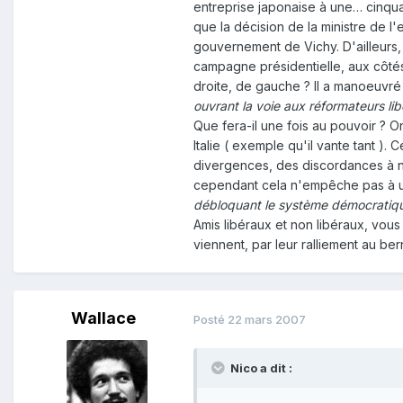
entreprise japonaise à une… cinquan
que la décision de la ministre de l'
gouvernement de Vichy. D'ailleurs, 
campagne présidentielle, aux côtés 
droite, de gauche ? Il a manoeuvré 
ouvrant la voie aux réformateurs l
Que fera-il une fois au pouvoir ? 
Italie ( exemple qu'il vante tant )
divergences, des discordances à ne
cependant cela n'empêche pas à un
débloquant le système démocratiqu
Amis libéraux et non libéraux, vou
viennent, par leur ralliement au bern
Wallace
Posté
22 mars 2007
Nico a dit :