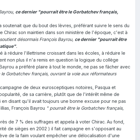
 Bayrou,
ce dernier "pourrait être le Gorbatchev français,
la soutenait que du bout des lèvres, préférant suivre le sens du
 de Chirac son maintien dans son ministère de l'époque, c'est à
 soutient désormais François Bayrou,
ce dernier "pourrait être
ratique"
.
à réduire l'illettrisme croissant dans les écoles, à réduire le
t non plus il n'a remis en question la logique du collège
s Bayrou a préféré plaire à tout le monde, ne pas se fâcher avec
e le Gorbatchev français, ouvrant la voie aux réformateurs
la campagne de deux eurosceptiques notoires, Pasqua et
opularité, de sa carrière, plutôt que de l'intérêt même de
i en disant qu'il avait toujours une bonne excuse pour ne pas
llias, François Bayrou
" pourrait être le Gorbatchev français,
près de 7 % des suffrages et appela à voter Chirac. Au fond,
orité de sièges en 2002 ) il fait campagne en s'opposant au
grève de la faim voulant empêcher une délocalisation d'une