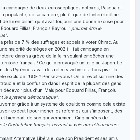
nt la campagne de deux eurosceptiques notoires, Pasqua et
a popularité, de sa carrière, plutôt que de l'intérêt même
 de lui en disant qu'il avait toujours une bonne excuse pour
Edouard Fillias, François Bayrou
" pourrait être le
ue".
ta près de 7 % des suffrages et appela à voter Chirac. Au
 une majorité de sièges en 2002 ) il fait campagne en
l notoire dans sa grève de la faim voulant empêcher une
territoire français ! Ce qui a provoqué un tollé au Japon. Le
s les Pyrénnés avait des relents vichystes. Tans pis si la
il été exclu de l'UDF ? Pensez-vous ! On le revoit sur une des
rouble et la confusion dans l'esprit de la plupart des gens
en décevoir plus d'un. Mais pour Edouard Fillias, François
ant le système démocratique".
gouverner grâce à un système de coalitions comme cela existe
pouvoir exécutif pour mener les réformes qui s'imposent, des
el et bien parti de son gouvernement. Cinq années de
re le Gorbatchev français, ouvrant la voie aux réformateurs
mant Alternative Libérale, que son Président et ses amis,