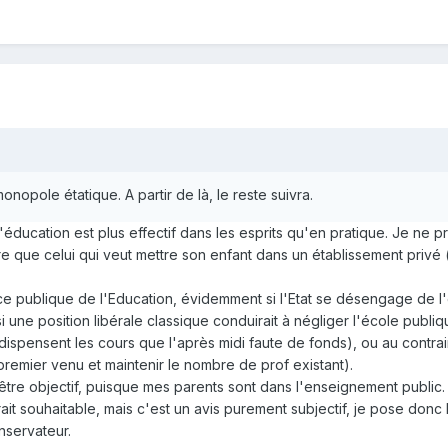
onopole étatique. A partir de là, le reste suivra.
éducation est plus effectif dans les esprits qu'en pratique. Je ne 
re que celui qui veut mettre son enfant dans un établissement privé (s
vice publique de l'Education, évidemment si l'Etat se désengage de l'éd
i une position libérale classique conduirait à négliger l'école publ
dispensent les cours que l'après midi faute de fonds), ou au contrair
premier venu et maintenir le nombre de prof existant).
t être objectif, puisque mes parents sont dans l'enseignement publi
ait souhaitable, mais c'est un avis purement subjectif, je pose donc 
nservateur.