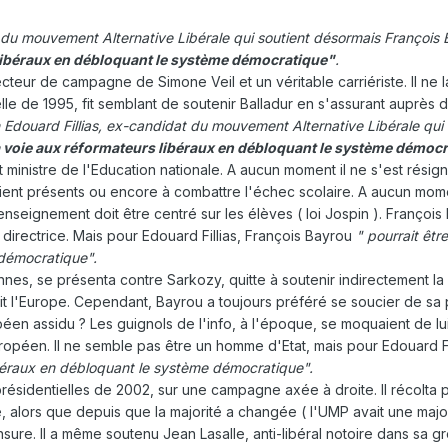
t du mouvement Alternative Libérale qui soutient désormais François
 libéraux en débloquant le système démocratique"
.
cteur de campagne de Simone Veil et un véritable carriériste. Il ne 
tielle de 1995, fit semblant de soutenir Balladur en s'assurant auprès
 Edouard Fillias, ex-candidat du mouvement Alternative Libérale qui
a voie aux réformateurs libéraux en débloquant le système démoc
ministre de l'Education nationale. A aucun moment il ne s'est résigné 
ient présents ou encore à combattre l'échec scolaire. A aucun momen
'enseignement doit être centré sur les élèves ( loi Jospin ). Françoi
ne directrice. Mais pour Edouard Fillias, François Bayrou
" pourrait êtr
 démocratique".
nnes, se présenta contre Sarkozy, quitte à soutenir indirectement 
it l'Europe. Cependant, Bayrou a toujours préféré se soucier de sa p
péen assidu ? Les guignols de l'info, à l'époque, se moquaient de lu
opéen. Il ne semble pas être un homme d'Etat, mais pour Edouard Fi
ibéraux en débloquant le système démocratique".
résidentielles de 2002, sur une campagne axée à droite. Il récolta 
e, alors que depuis que la majorité a changée ( l'UMP avait une maj
sure. Il a même soutenu Jean Lasalle, anti-libéral notoire dans sa 