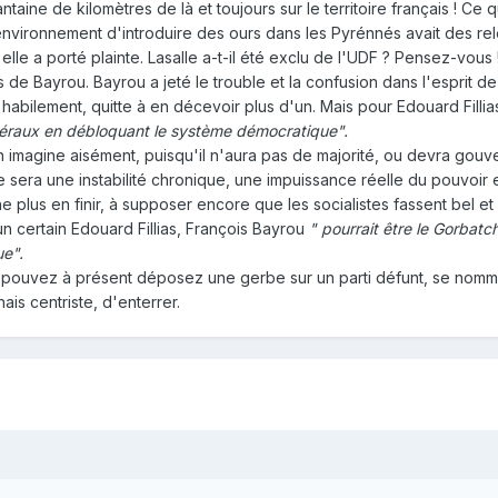
taine de kilomètres de là et toujours sur le territoire français ! Ce
environnement d'introduire des ours dans les Pyrénnés avait des relen
elle a porté plainte. Lasalle a-t-il été exclu de l'UDF ? Pensez-vous
de Bayrou. Bayrou a jeté le trouble et la confusion dans l'esprit de 
habilement, quitte à en décevoir plus d'un. Mais pour Edouard Filli
ibéraux en débloquant le système démocratique".
On imagine aisément, puisqu'il n'aura pas de majorité, ou devra gou
. Ce sera une instabilité chronique, une impuissance réelle du pouvoi
 plus en finir, à supposer encore que les socialistes fassent bel 
 certain Edouard Fillias, François Bayrou
" pourrait être le Gorbatc
e".
s pouvez à présent déposez une gerbe sur un parti défunt, se nomman
ais centriste, d'enterrer.