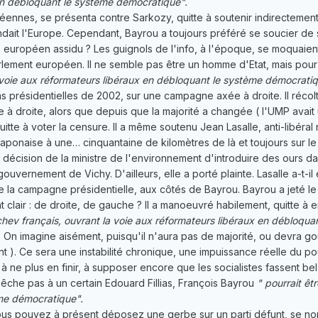
en débloquant le système démocratique".
éennes, se présenta contre Sarkozy, quitte à soutenir indirecteme
ndait l'Europe. Cependant, Bayrou a toujours préféré se soucier de s
é européen assidu ? Les guignols de l'info, à l'époque, se moquaient
lement européen. Il ne semble pas être un homme d'Etat, mais pour 
 voie aux réformateurs libéraux en débloquant le système démocratiq
s présidentielles de 2002, sur une campagne axée à droite. Il récol
 à droite, alors que depuis que la majorité a changée ( l'UMP avait
tte à voter la censure. Il a même soutenu Jean Lasalle, anti-libéra
japonaise à une… cinquantaine de kilomètres de là et toujours sur le 
décision de la ministre de l'environnement d'introduire des ours dan
 gouvernement de Vichy. D'ailleurs, elle a porté plainte. Lasalle a-t-
la campagne présidentielle, aux côtés de Bayrou. Bayrou a jeté le t
t clair : de droite, de gauche ? Il a manoeuvré habilement, quitte à 
tchev français, ouvrant la voie aux réformateurs libéraux en débloqu
 ? On imagine aisément, puisqu'il n'aura pas de majorité, ou devra 
tant ). Ce sera une instabilité chronique, une impuissance réelle du 
 ne plus en finir, à supposer encore que les socialistes fassent b
che pas à un certain Edouard Fillias, François Bayrou
" pourrait êt
ème démocratique".
vous pouvez à présent déposez une gerbe sur un parti défunt, se nom