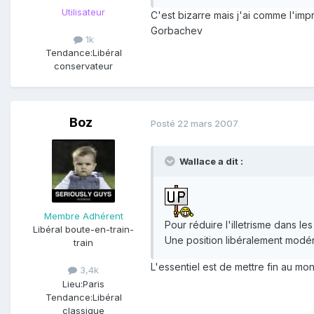
Utilisateur
C'est bizarre mais j'ai comme l'im
Gorbachev
1k
Tendance:
Libéral
conservateur
Boz
Posté
22 mars 2007
Wallace a dit :
Membre Adhérent
Pour réduire l'illetrisme dans le
Libéral boute-en-train-
Une position libéralement modér
train
L'essentiel est de mettre fin au mono
3,4k
Lieu:
Paris
Tendance:
Libéral
classique