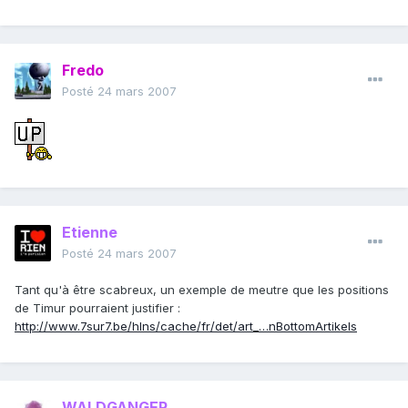
Fredo
Posté
24 mars 2007
Etienne
Posté
24 mars 2007
Tant qu'à être scabreux, un exemple de meutre que les positions
de Timur pourraient justifier :
http://www.7sur7.be/hlns/cache/fr/det/art_…nBottomArtikels
WALDGANGER