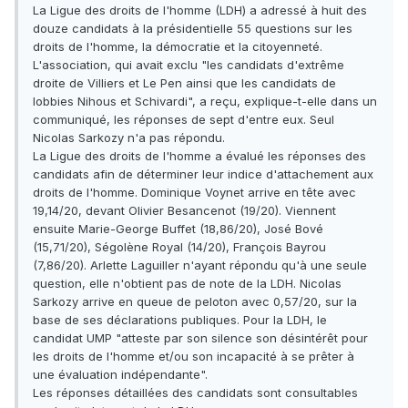
La Ligue des droits de l'homme (LDH) a adressé à huit des
douze candidats à la présidentielle 55 questions sur les
droits de l'homme, la démocratie et la citoyenneté.
L'association, qui avait exclu "les candidats d'extrême
droite de Villiers et Le Pen ainsi que les candidats de
lobbies Nihous et Schivardi", a reçu, explique-t-elle dans un
communiqué, les réponses de sept d'entre eux. Seul
Nicolas Sarkozy n'a pas répondu.
La Ligue des droits de l'homme a évalué les réponses des
candidats afin de déterminer leur indice d'attachement aux
droits de l'homme. Dominique Voynet arrive en tête avec
19,14/20, devant Olivier Besancenot (19/20). Viennent
ensuite Marie-George Buffet (18,86/20), José Bové
(15,71/20), Ségolène Royal (14/20), François Bayrou
(7,86/20). Arlette Laguiller n'ayant répondu qu'à une seule
question, elle n'obtient pas de note de la LDH. Nicolas
Sarkozy arrive en queue de peloton avec 0,57/20, sur la
base de ses déclarations publiques. Pour la LDH, le
candidat UMP "atteste par son silence son désintérêt pour
les droits de l'homme et/ou son incapacité à se prêter à
une évaluation indépendante".
Les réponses détaillées des candidats sont consultables