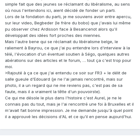
simple fait que des jeunes se réclamant du libéralisme, au sens
où nous l'entendons ici, aient décidé de fonder un parti.
Lors de la fondation du parti, je me souviens avoir entre apercu,
sur leur video, Begbeder (le frère du bobo) que j'avais lui même
pu observer chez Ardisson face à Besancenot alors qu'il
développait des idées fort proches des miennes.
Mais l'autre bene qui se réclamait du libéralisme belge, le
raliement à Bayrou, ce que j'ai pu entendre lors d'interview à la
télé, l'évocation d'un éventuel soutien à Ségo, quelques autres
abérations sur des articles et le forum, … tout ça c'est trop pour
moi.
>Rajouté à ça ce que j'ai entendu ce soir sur FR3 + le délit de
salle gueule d'Edouard (je ne l'ai jamais rencontré, mais sur
photo, il a un regard qui ne me reviens pas, c'est pas de sa
faute, mais il a vraiment la têtte d'un pouvoirste).
Ce qui me désole le plus dans l'histoire c'est Aurel, je ne le
connais pas du tout, mais je l'ai rencontré une foi à Bruxelles et il
m'avait fait bonne impression. Je me demande jusqu'à quel point
il a approuvé les décisions d'AL et ce qu'il en pense aujourd'hui.