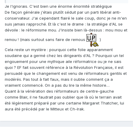
Je l'ignorais. C'est bien une énorme énormité stratégique
De façon générale j'étais plutôt séduit par un parti libéral anti-
conservateur. J'ai cependant flairé le sale coup, donc je ne m'en
suis jamais rapproché. Et là c'est le drame : la stratégie d'AL se
dévoile : le réformisme mou. J'insiste bien là-dessus : mou mou et
remou ! (mais surtout sans faire de remous
)
Cela reste un mystère : pourquoi cette folie apparamment
soudaine qui a germé chez les dirigeants d'AL ? Pourquoi un tel
engouement pour une mythique aile réformatrice ou je ne sais
quoi ? EF fait souvent référence à la Révolution Française, il est
persuadé que le changement est venu de réformateurs gentils et
modérés. Pas tout à fait faux, mais il oublie comment ça a
vraiment commencé. On a pas du lire la même histoire…
Quant à la vénération des réformateurs de centre-gauche
comme Blair, il ne faudrait pas oublier que là où le terrain avait
été légèrement préparé par une certaine Margaret Thatcher, lui
aura été précédé par le Mitteux et Ch-Irak.