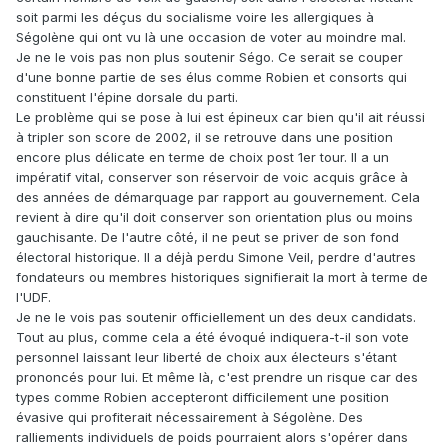
soit parmi les déçus du socialisme voire les allergiques à
Ségolène qui ont vu là une occasion de voter au moindre mal.
Je ne le vois pas non plus soutenir Ségo. Ce serait se couper
d'une bonne partie de ses élus comme Robien et consorts qui
constituent l'épine dorsale du parti.
Le problème qui se pose à lui est épineux car bien qu'il ait réussi
à tripler son score de 2002, il se retrouve dans une position
encore plus délicate en terme de choix post 1er tour. Il a un
impératif vital, conserver son réservoir de voic acquis grâce à
des années de démarquage par rapport au gouvernement. Cela
revient à dire qu'il doit conserver son orientation plus ou moins
gauchisante. De l'autre côté, il ne peut se priver de son fond
électoral historique. Il a déjà perdu Simone Veil, perdre d'autres
fondateurs ou membres historiques signifierait la mort à terme de
l'UDF.
Je ne le vois pas soutenir officiellement un des deux candidats.
Tout au plus, comme cela a été évoqué indiquera-t-il son vote
personnel laissant leur liberté de choix aux électeurs s'étant
prononcés pour lui. Et même là, c'est prendre un risque car des
types comme Robien accepteront difficilement une position
évasive qui profiterait nécessairement à Ségolène. Des
ralliements individuels de poids pourraient alors s'opérer dans