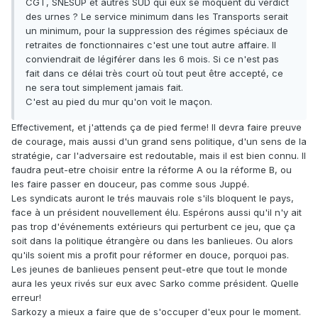
CGT, SNESUP et autres SUD qui eux se moquent du verdict
des urnes ? Le service minimum dans les Transports serait
un minimum, pour la suppression des régimes spéciaux de
retraites de fonctionnaires c'est une tout autre affaire. Il
conviendrait de légiférer dans les 6 mois. Si ce n'est pas
fait dans ce délai très court où tout peut être accepté, ce
ne sera tout simplement jamais fait.
C'est au pied du mur qu'on voit le maçon.
Effectivement, et j'attends ça de pied ferme! Il devra faire preuve
de courage, mais aussi d'un grand sens politique, d'un sens de la
stratégie, car l'adversaire est redoutable, mais il est bien connu. Il
faudra peut-etre choisir entre la réforme A ou la réforme B, ou
les faire passer en douceur, pas comme sous Juppé.
Les syndicats auront le trés mauvais role s'ils bloquent le pays,
face à un président nouvellement élu. Espérons aussi qu'il n'y ait
pas trop d'événements extérieurs qui perturbent ce jeu, que ça
soit dans la politique étrangère ou dans les banlieues. Ou alors
qu'ils soient mis a profit pour réformer en douce, porquoi pas.
Les jeunes de banlieues pensent peut-etre que tout le monde
aura les yeux rivés sur eux avec Sarko comme président. Quelle
erreur!
Sarkozy a mieux a faire que de s'occuper d'eux pour le moment.