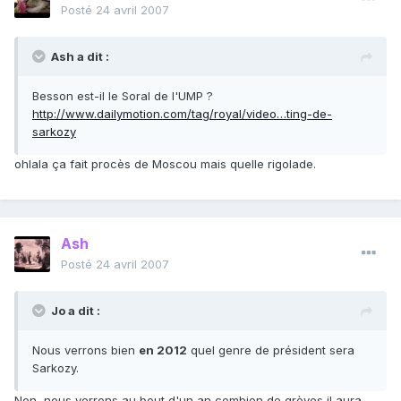
Posté
24 avril 2007
Ash a dit :
Besson est-il le Soral de l'UMP ?
http://www.dailymotion.com/tag/royal/video…ting-de-
sarkozy
ohlala ça fait procès de Moscou mais quelle rigolade.
Ash
Posté
24 avril 2007
Jo a dit :
Nous verrons bien
en 2012
quel genre de président sera
Sarkozy.
Non, nous verrons au bout d'un an combien de grèves il aura