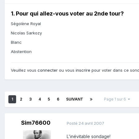
1. Pour qui allez-vous voter au 2nde tour?
Ségolène Royal
Nicolas Sarkozy
Blanc
Abstention
Veuillez vous
connecter
ou vous
inscrire
pour voter dans ce son
1
2
3
4
5
6
SUIVANT
Page 1 sur 6
Sim76600
Posté
24 avril 2007
L'inévitable sondage!