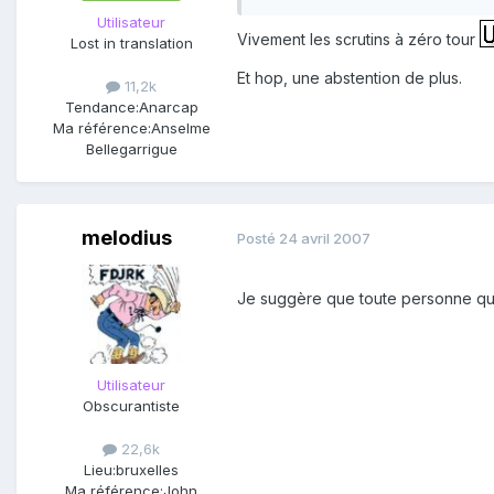
Utilisateur
Vivement les scrutins à zéro tour
Lost in translation
Et hop, une abstention de plus.
11,2k
Tendance:
Anarcap
Ma référence:
Anselme
Bellegarrigue
melodius
Posté
24 avril 2007
Je suggère que toute personne qui 
Utilisateur
Obscurantiste
22,6k
Lieu:
bruxelles
Ma référence:
John