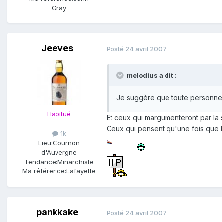
Gray
Jeeves
Posté
24 avril 2007
melodius a dit :
Je suggère que toute personne q
Habitué
Et ceux qui margumenteront par la s
Ceux qui pensent qu'une fois que l'
1k
Lieu:
Cournon
d'Auvergne
Tendance:
Minarchiste
Ma référence:
Lafayette
pankkake
Posté
24 avril 2007