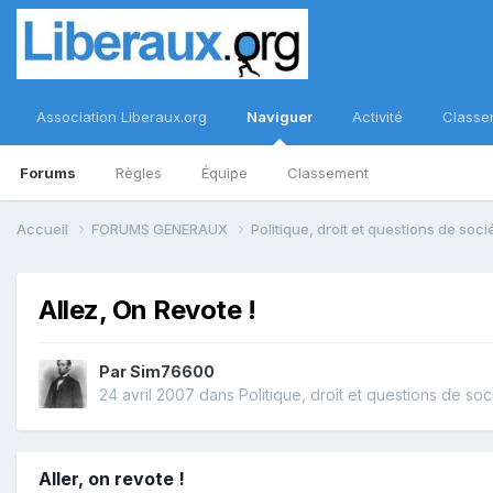
Association Liberaux.org
Naviguer
Activité
Classe
Forums
Règles
Équipe
Classement
Accueil
FORUMS GENERAUX
Politique, droit et questions de soc
Allez, On Revote !
Par
Sim76600
24 avril 2007
dans
Politique, droit et questions de soc
Aller, on revote !