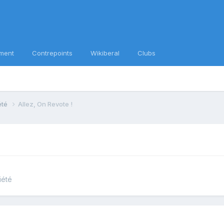
ment
Contrepoints
Wikiberal
Clubs
iété
Allez, On Revote !
iété