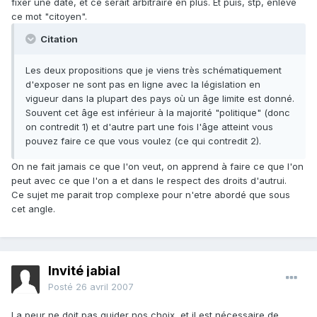
fixer une date, et ce serait arbitraire en plus. Et puis, stp, enleve
ce mot "citoyen".
Citation
Les deux propositions que je viens très schématiquement
d'exposer ne sont pas en ligne avec la législation en
vigueur dans la plupart des pays où un âge limite est donné.
Souvent cet âge est inférieur à la majorité "politique" (donc
on contredit 1) et d'autre part une fois l'âge atteint vous
pouvez faire ce que vous voulez (ce qui contredit 2).
On ne fait jamais ce que l'on veut, on apprend à faire ce que l'on
peut avec ce que l'on a et dans le respect des droits d'autrui.
Ce sujet me parait trop complexe pour n'etre abordé que sous
cet angle.
Invité jabial
Posté
26 avril 2007
La peur ne doit pas guider nos choix, et il est nécessaire de