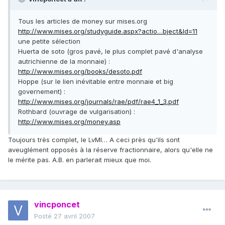
Tous les articles de money sur mises.org
http://www.mises.org/studyguide.aspx?actio…bject&Id=11
une petite sélection
Huerta de soto (gros pavé, le plus complet pavé d'analyse
autrichienne de la monnaie) :
http://www.mises.org/books/desoto.pdf
Hoppe (sur le lien inévitable entre monnaie et big
governement) :
http://www.mises.org/journals/rae/pdf/rae4_1_3.pdf
Rothbard (ouvrage de vulgarisation) :
http://www.mises.org/money.asp
Toujours très complet, le LvMI… A ceci près qu'ils sont
aveuglément opposés à la réserve fractionnaire, alors qu'elle ne
le mérite pas. A.B. en parlerait mieux que moi.
vincponcet
Posté
27 avril 2007