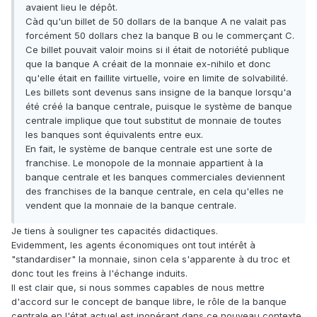
avaient lieu le dépôt.
Càd qu'un billet de 50 dollars de la banque A ne valait pas
forcément 50 dollars chez la banque B ou le commerçant C.
Ce billet pouvait valoir moins si il était de notoriété publique
que la banque A créait de la monnaie ex-nihilo et donc
qu'elle était en faillite virtuelle, voire en limite de solvabilité.
Les billets sont devenus sans insigne de la banque lorsqu'a
été créé la banque centrale, puisque le système de banque
centrale implique que tout substitut de monnaie de toutes
les banques sont équivalents entre eux.
En fait, le système de banque centrale est une sorte de
franchise. Le monopole de la monnaie appartient à la
banque centrale et les banques commerciales deviennent
des franchises de la banque centrale, en cela qu'elles ne
vendent que la monnaie de la banque centrale.
Je tiens à souligner tes capacités didactiques.
Evidemment, les agents économiques ont tout intérêt à
"standardiser" la monnaie, sinon cela s'apparente à du troc et
donc tout les freins à l'échange induits.
Il est clair que, si nous sommes capables de nous mettre
d'accord sur le concept de banque libre, le rôle de la banque
centrale en l'état actuel est inopérant dans ce nouveau contexte.