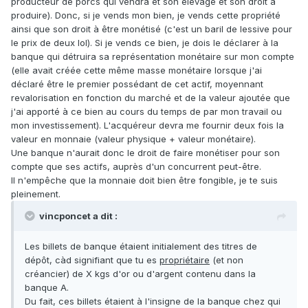
producteur de porcs qui vendra et son élevage et son droit à
produire). Donc, si je vends mon bien, je vends cette propriété
ainsi que son droit à être monétisé (c'est un baril de lessive pour
le prix de deux lol). Si je vends ce bien, je dois le déclarer à la
banque qui détruira sa représentation monétaire sur mon compte
(elle avait créée cette même masse monétaire lorsque j'ai
déclaré être le premier possédant de cet actif, moyennant
revalorisation en fonction du marché et de la valeur ajoutée que
j'ai apporté à ce bien au cours du temps de par mon travail ou
mon investissement). L'acquéreur devra me fournir deux fois la
valeur en monnaie (valeur physique + valeur monétaire).
Une banque n'aurait donc le droit de faire monétiser pour son
compte que ses actifs, auprès d'un concurrent peut-être.
Il n'empêche que la monnaie doit bien être fongible, je te suis
pleinement.
vincponcet a dit :
Les billets de banque étaient initialement des titres de
dépôt, càd signifiant que tu es
propriétaire
(et non
créancier) de X kgs d'or ou d'argent contenu dans la
banque A.
Du fait, ces billets étaient à l'insigne de la banque chez qui