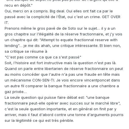
recu en dépôt."
Oui, merci on a compris. Big deal. Oui elles ont fait ca par le
passé avec la complicité de l'État, oui c'est un crime. GET OVER
IT.
Prenons même le gros pavé de de Soto sur le sujet… il y a un
gros chapitre sur l'illégalité de la réserve fractionnaire, et j'y vois
un chapitre qui dit: "Attempt to equate fractionnal reserve with
lending"… je me dis ahah, une critique intéressante. Et bien non,
sa critique se résume à
"C'est pas comme ca que ca s'est passé"
Soit, l'histoire est fort instructive mais la question n'est pas là.
Quand on parle entre libertarien de réserve fractionnaire on peut
au moins concéder que l'autre n'a pas une fraude en tête mais
un mécanisme CON-SEN-TI. Je vois encore vincentponcet dans
un autre fil comparer la banque fractionnaire a une chambre a
gaz privée…
La seule question qui puisse faire débat est: "une banque
fractionnaire peut-elle opérer avec succes sur le marché libre",
c'est la seule question importante, et en général on finit par y
arriver, mais il faut d'abord contre une tonne d'arguments pourris
sur la légitimité ce qui est très pénible.