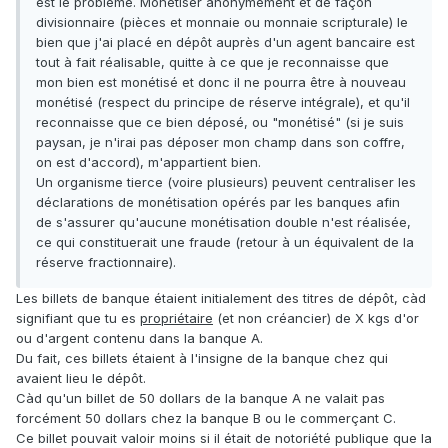
est le problème. Monétiser anonymement et de façon
divisionnaire (pièces et monnaie ou monnaie scripturale) le
bien que j'ai placé en dépôt auprès d'un agent bancaire est
tout à fait réalisable, quitte à ce que je reconnaisse que
mon bien est monétisé et donc il ne pourra être à nouveau
monétisé (respect du principe de réserve intégrale), et qu'il
reconnaisse que ce bien déposé, ou "monétisé" (si je suis
paysan, je n'irai pas déposer mon champ dans son coffre,
on est d'accord), m'appartient bien.
Un organisme tierce (voire plusieurs) peuvent centraliser les
déclarations de monétisation opérés par les banques afin
de s'assurer qu'aucune monétisation double n'est réalisée,
ce qui constituerait une fraude (retour à un équivalent de la
réserve fractionnaire).
Les billets de banque étaient initialement des titres de dépôt, càd
signifiant que tu es
propriétaire
(et non créancier) de X kgs d'or
ou d'argent contenu dans la banque A.
Du fait, ces billets étaient à l'insigne de la banque chez qui
avaient lieu le dépôt.
Càd qu'un billet de 50 dollars de la banque A ne valait pas
forcément 50 dollars chez la banque B ou le commerçant C.
Ce billet pouvait valoir moins si il était de notoriété publique que la