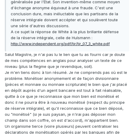
généralisée par l'Etat. Son invention-même comme moyen
d'échange anonyme équivaut à une fraude. C'est une
conclusion dure, mais inéluctable que les partisans de la
réserve intégrale doivent accépter et qui soulèvent toute
une série d'autres discussions.
A ce sujet la réponse de White à la plus brillante défense
de la réserve intégrale, celle de Hulsmann :
http://www.independent.org/pdf/tir/tir_07_3_white.pdf
Salut Magistre, je n'ai pas lu le lien que tu as fourni car je doute
de mes compétences en anglais pour analyser un texte de ce
niveau (plus la flegme que je revendique, soit).
Je m'en tiens donc à ton résumé. Je ne comprends pas où est le
problème. Monétiser anonymement et de façon divisionnaire
(pièces et monnaie ou monnaie scripturale) le bien que j'ai placé
en dépôt auprès d'un agent bancaire est tout à fait réalisable,
quitte à ce que je reconnaisse que mon bien est monétisé et
donc il ne pourra être à nouveau monétisé (respect du principe
de réserve intégrale), et qu'il reconnaisse que ce bien déposé,
ou "monétisé" (si je suis paysan, je n'irai pas déposer mon
champ dans son coffre, on est d'accord), m'appartient bien.
Un organisme tierce (voire plusieurs) peuvent centraliser les
déclarations de monétisation opérés par les banques afin de