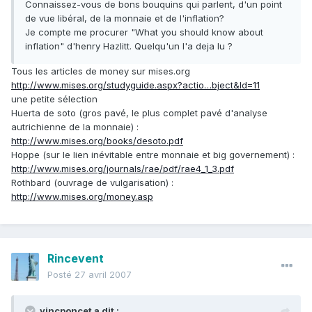
Connaissez-vous de bons bouquins qui parlent, d'un point
de vue libéral, de la monnaie et de l'inflation?
Je compte me procurer "What you should know about
inflation" d'henry Hazlitt. Quelqu'un l'a deja lu ?
Tous les articles de money sur mises.org
http://www.mises.org/studyguide.aspx?actio…bject&Id=11
une petite sélection
Huerta de soto (gros pavé, le plus complet pavé d'analyse
autrichienne de la monnaie) :
http://www.mises.org/books/desoto.pdf
Hoppe (sur le lien inévitable entre monnaie et big governement) :
http://www.mises.org/journals/rae/pdf/rae4_1_3.pdf
Rothbard (ouvrage de vulgarisation) :
http://www.mises.org/money.asp
Rincevent
Posté
27 avril 2007
vincponcet a dit :