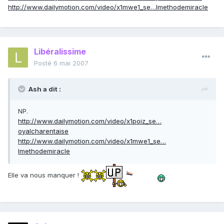
http://www.dailymotion.com/video/x1mwe1_se…lmethodemiracle
Libéralissime
Posté
6 mai 2007
Ash a dit :
NP.
http://www.dailymotion.com/video/x1poiz_se…
oyalcharentaise
http://www.dailymotion.com/video/x1mwe1_se…
lmethodemiracle
Elle va nous manquer !