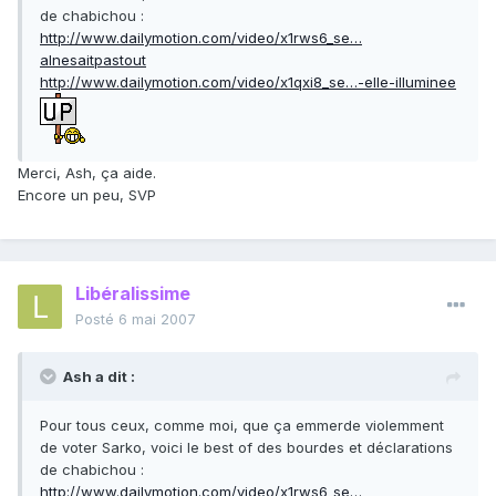
de chabichou :
http://www.dailymotion.com/video/x1rws6_se…
alnesaitpastout
http://www.dailymotion.com/video/x1qxi8_se…-elle-illuminee
Merci, Ash, ça aide.
Encore un peu, SVP
Libéralissime
Posté
6 mai 2007
Ash a dit :
Pour tous ceux, comme moi, que ça emmerde violemment
de voter Sarko, voici le best of des bourdes et déclarations
de chabichou :
http://www.dailymotion.com/video/x1rws6_se…