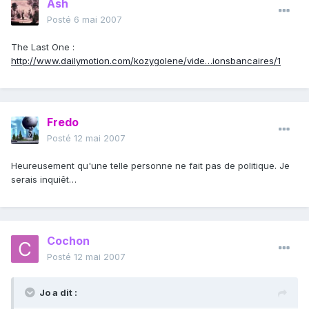
Ash
Posté
6 mai 2007
The Last One :
http://www.dailymotion.com/kozygolene/vide…ionsbancaires/1
Fredo
Posté
12 mai 2007
Heureusement qu'une telle personne ne fait pas de politique. Je
serais inquiêt…
Cochon
Posté
12 mai 2007
Jo a dit :