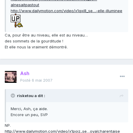
alnesaitpastout
http://www.dailymotion.com/video/x1qxi8_se…-elle-illuminee
Ca, pour être au niveau, elle est au niveau…
des sommets de la gourditude !
Et elle nous la vraiment démontré.
Ash
Posté
6 mai 2007
risketou a dit :
Merci, Ash, ça aide.
Encore un peu, SVP
NP.
http://www.dailymotion.com/video/x1poiz_se…oyalcharentaise