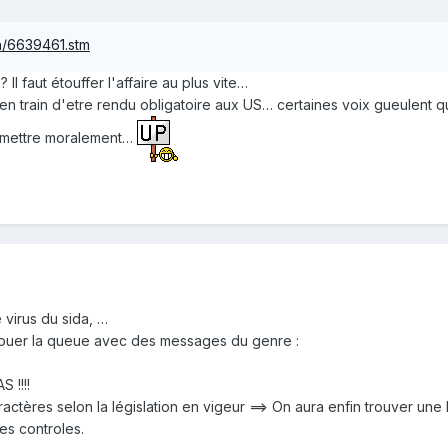
th/6639461.stm
Il faut étouffer l'affaire au plus vite…
t en train d'etre rendu obligatoire aux US… certaines voix gueulent q
romettre moralement…
e virus du sida, …
atouer la queue avec des messages du genre :
!!!!
aractères selon la législation en vigeur ==> On aura enfin trouver u
es controles.