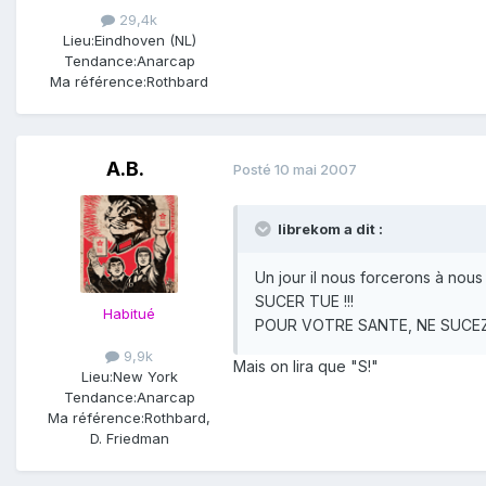
29,4k
Lieu:
Eindhoven (NL)
Tendance:
Anarcap
Ma référence:
Rothbard
A.B.
Posté
10 mai 2007
librekom a dit :
Un jour il nous forcerons à nou
SUCER TUE !!!
Habitué
POUR VOTRE SANTE, NE SUCEZ P
9,9k
Mais on lira que "S!"
Lieu:
New York
Tendance:
Anarcap
Ma référence:
Rothbard,
D. Friedman