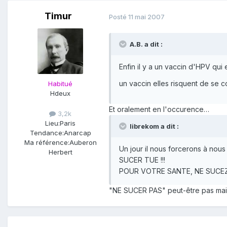
Timur
Posté
11 mai 2007
A.B. a dit :
Enfin il y a un vaccin d'HPV qui
un vaccin elles risquent de se
Habitué
Hdeux
Et oralement en l'occurence…
3,2k
Lieu:
Paris
librekom a dit :
Tendance:
Anarcap
Ma référence:
Auberon
Un jour il nous forcerons à nou
Herbert
SUCER TUE !!!
POUR VOTRE SANTE, NE SUCEZ P
"NE SUCER PAS" peut-être pas mais