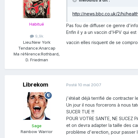
melodius a dit :
http://news.bbc.co.uk/2/hi/heal
Habitué
Pas fou de diffuser ce genre d'info? 
Enfin il y a un vaccin d'HPV qui es
9,9k
Lieu:
New York
vaccin elles risquent de se comp
Tendance:
Anarcap
Ma référence:
Rothbard,
D. Friedman
Librekom
Posté
10 mai 2007
j'étéait déjà terrifié de contracter l
Un jour il nous forcerons à nous t
SUCER TUE !!!
POUR VOTRE SANTE, NE SUCEZ PAS 
et on devra adapter la taille des c
Sage
Rainbow Warrior
problème d'erection, pour passer l