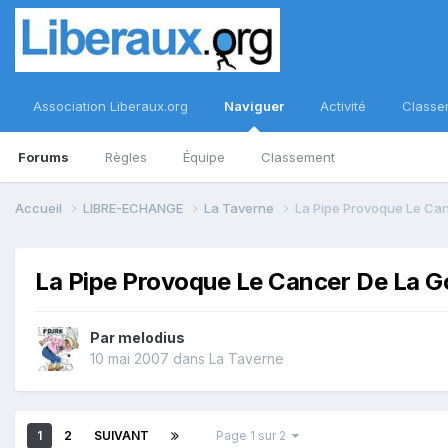
Association Liberaux.org
Naviguer
Activité
Classe
Forums
Règles
Équipe
Classement
Accueil
LIBRE-ECHANGE
La Taverne
La Pipe Provoque Le Ca
La Pipe Provoque Le Cancer De La G
Par
melodius
10 mai 2007
dans
La Taverne
1
2
SUIVANT
Page 1 sur 2