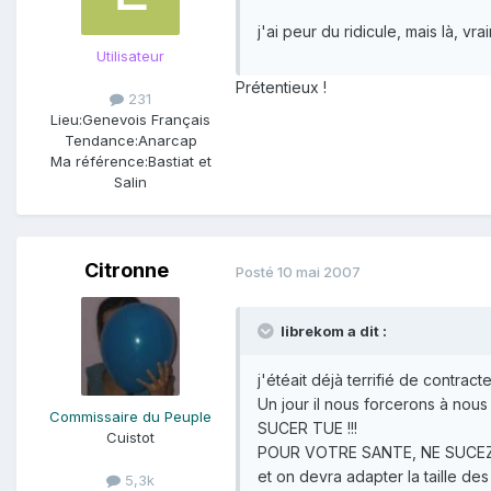
j'ai peur du ridicule, mais là, vr
Utilisateur
Prétentieux !
231
Lieu:
Genevois Français
Tendance:
Anarcap
Ma référence:
Bastiat et
Salin
Citronne
Posté
10 mai 2007
librekom a dit :
j'étéait déjà terrifié de contract
Un jour il nous forcerons à nou
Commissaire du Peuple
SUCER TUE !!!
Cuistot
POUR VOTRE SANTE, NE SUCEZ P
et on devra adapter la taille de
5,3k