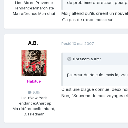
de problème d'erection, pour pa
Lieu:
Aix en Provence
Tendance:
Minarchiste
Moi j'attend qu'ils créent un nouvel 
Ma référence:
Mon chat
Y'a pas de raison mossieur!
A.B.
Posté
10 mai 2007
librekom a dit :
j'ai peur du ridicule, mais là, vr
Habitué
C'est une blague connue, deux hommes
9,9k
Non, "Souvenir de mes voyages et 
Lieu:
New York
Tendance:
Anarcap
Ma référence:
Rothbard,
D. Friedman