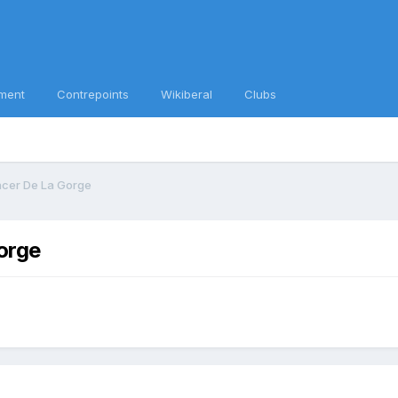
ment
Contrepoints
Wikiberal
Clubs
ncer De La Gorge
orge