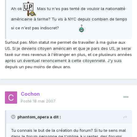
Ah ok
Mais tu n'es pas tenté de vouloir la nationalité
américaine à terme? Tu vis à NYC depuis combien de temps
si ce n'est pas indiscret?
Surtout pas. Mon statut me permet de travailler à ma guise aux
US. Si je deviens citoyen américain et que je pars des US, je serai
taxé sur mes revenus à l'étranger en plus, et ce plusieurs années
après un éventuel renoncement à cette citoyenneté. J'y suis
depuis un peu moins de deux ans.
Cochon
Posté
18 mai 2007
phantom_opera a dit :
Tu connais le but de la création du forum? Si tu te sens mal
dans le forum personne ne t'oblige à y rester, des forums