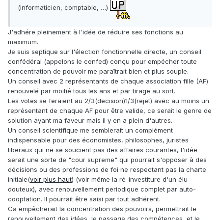
(informaticien, comptable, …)
J'adhére pleinement à l'idée de réduire ses fonctions au
maximum.
Je suis septique sur l'élection fonctionnelle directe, un conseil
confédéral (appelons le confed) conçu pour empécher toute
concentration de pouvoir me paraîtrait bien et plus souple.
Un conseil avec 2 représentants de chaque association fille (AF)
renouvelé par moitié tous les ans et par tirage au sort.
Les votes se feraient au 2/3(decision)1/3(rejet) avec au moins un
représentant de chaque AF pour être valide, ce serait le genre de
solution ayant ma faveur mais il y en a plein d'autres.
Un conseil scientifique me semblerait un complément
indispensable pour des économistes, philosophes, juristes
liberaux qui ne se soucient pas des affaires courantes, l'idée
serait une sorte de "cour supreme" qui pourrait s'opposer à des
décisions ou des professions de foi ne respectant pas la charte
initiale(
voir plus haut
) (voir même la ré-investiture d'un élu
douteux), avec renouvellement periodique complet par auto-
cooptation. Il pourrait être saisi par tout adhérent.
Ca empêcherait la concentration des pouvoirs, permettrait le
renouvellement des idées, le passage des compétences, et le