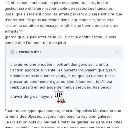
L'état est sans nul doute le pire employeur qui soit, le pire
gestionnaire et le pire responsable de ressources humaines.
Bugs, quels seraient donc les effets pervers qui seraient pire que
d'enfermer les gens modestes dans leur modestie, sans leur
laisser ne serait ce qu'essayer d'offrir une bonne école à leurs
enfants ??
(parce que le pire effet de la CS, c'est la ghettoisation, je vois
pas ce que l'on peut faire de pire)
Jesrad a dit :
J'avais vu une enquête montrant des gens se livrant à
l'action agoriste suivante: les parents trouvaient quelqu'un,
habitant dans le quartier voulu, et ce quelqu'un leur faisait
passer un abonnement gaz ou élec à leur nom (qu'il leur
remboursait) en échange de menus services. Pas besoin
d'avoir de gros moyens
Faut trouver qqun qui accepte, et si tu t'appelles Mouloud et que
tu viens des Ulysses, soyons honnetes, tu vas bien galérer !
La CS est un outil qui permet à l'état de garder les gens des cités
dans les cités. Pour le reste, elle ne pose pas tant de pb que ça.