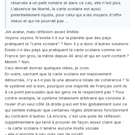
réservée a un petit nombre et dans ce cas, elle n'est plus.
L'absence de liberté, la carte scolaire est aussi
potentiellement injuste, pour celui qui a les moyens d'offrir
mieux et qui ne pourrait pas …
Joli avatar, mais réflexion assez limitée.
Voyons voyons. N'existe-t-il sur la planète que des pays
pratiquant la "carte scolaire" ? Non. Il y a donc d'autres solutions.
Existe-t-il des pays qui pratiquent la carte scolaire comme en
France (en gros, la même depuis 40 ans) et qui en sont content ?
Mmmh ? Non.
Ceci devrait donner quelques idées, je crois.
En outre, sachant que la carte scolaire est massivement
détournée, n'y a-t-il pas là une absence totale de cohérence ? Si
le système est si bon, pourquoi une majorité de Français sont-ils
à ce point persuadés que les gens ne le respectent pas ? Pour
contre-exemple, le système totalement arbitraire qui consiste à
rouler d'un seul côté (à droite p.ex) est très globalement suivi ce
qui semble indiquer que certaines règles arbitraires fonctionnent
au contraire d'autres. Là encore, c'est une piste de réflexion
supplémentaire qui tend à prouver de façon assez claire que :
- la carte scolaire n'amène aucune mixité sociale
- elle n'apporte à peu près rien de positif