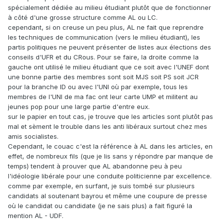
spécialement dédiée au milieu étudiant plutôt que de fonctionner
à côté d'une grosse structure comme AL ou LC.
cependant, si on creuse un peu plus, AL ne fait que reprendre
les techniques de communication (vers le milieu étudiant), les
partis politiques ne peuvent présenter de listes aux élections des
conseils d'UFR et du CRous. Pour se faire, la droite comme la
gauche ont utilisé le milieu étudiant que ce soit avec l'UNEF dont
une bonne partie des membres sont soit MJS soit PS soit JCR
pour la branche ID ou avec l'UNI où par exemple, tous les
membres de l'UNI de ma fac ont leur carte UMP et militent au
jeunes pop pour une large partie d'entre eux.
sur le papier en tout cas, je trouve que les articles sont plutôt pas
mal et sèment le trouble dans les anti libéraux surtout chez mes
amis socialistes.
Cependant, le couac c'est la référence à AL dans les articles, en
effet, de nombreux fils (que je lis sans y répondre par manque de
temps) tendent à prouver que AL abandonne peu à peu
l'idéologie libérale pour une conduite politicienne par excellence.
comme par exemple, en surfant, je suis tombé sur plusieurs
candidats al soutenant bayrou et même une coupure de presse
où le candidat ou candidate (je ne sais plus) a fait figuré la
mention AL - UDF.