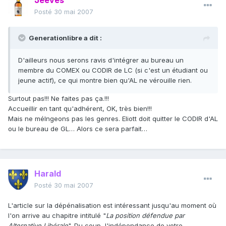
Jeeves
Posté
30 mai 2007
Generationlibre a dit :
D'ailleurs nous serons ravis d'intégrer au bureau un
membre du COMEX ou CODIR de LC (si c'est un étudiant ou
jeune actif), ce qui montre bien qu'AL ne vérouille rien.
Surtout pas!!! Ne faites pas ça.!!!
Accueillir en tant qu'adhérent, OK, très bien!!!
Mais ne mélngeons pas les genres. Eliott doit quitter le CODIR d'AL
ou le bureau de GL… Alors ce sera parfait…
Harald
Posté
30 mai 2007
L'article sur la dépénalisation est intéressant jusqu'au moment où
l'on arrive au chapitre intitulé "
La position défendue par
Alternative Libérale
". Du coup, l'indépendance de votre