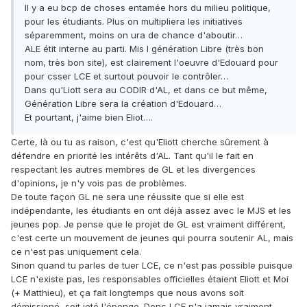
Il y a eu bcp de choses entamée hors du milieu politique,
pour les étudiants. Plus on multipliera les initiatives
séparemment, moins on ura de chance d'aboutir…
ALE étit interne au parti. Mis l génération Libre (très bon
nom, très bon site), est clairement l'oeuvre d'Edouard pour
pour csser LCE et surtout pouvoir le contrôler…
Dans qu'Liott sera au CODIR d'AL, et dans ce but même,
Génération Libre sera la création d'Edouard…
Et pourtant, j'aime bien Eliot….
Certe, là ou tu as raison, c'est qu'Eliott cherche sûrement à
défendre en priorité les intérêts d'AL. Tant qu'il le fait en
respectant les autres membres de GL et les divergences
d'opinions, je n'y vois pas de problèmes.
De toute façon GL ne sera une réussite que si elle est
indépendante, les étudiants en ont déjà assez avec le MJS et les
jeunes pop. Je pense que le projet de GL est vraiment différent,
c'est certe un mouvement de jeunes qui pourra soutenir AL, mais
ce n'est pas uniquement cela.
Sinon quand tu parles de tuer LCE, ce n'est pas possible puisque
LCE n'existe pas, les responsables officielles étaient Eliott et Moi
(+ Matthieu), et ça fait longtemps que nous avons soit
démissioné, soit jeté l'éponge. Donc LCE n'a jamais vraiment