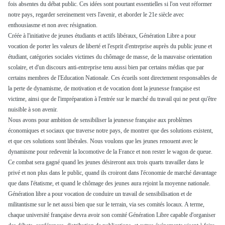
fois absentes du débat public. Ces idées sont pourtant essentielles si l'on veut réformer
notre pays, regarder sereinement vers l'avenir, et aborder le 21e siècle avec
enthousiasme et non avec résignation.
Créée à l'initiative de jeunes étudiants et actifs libéraux, Génération Libre a pour
vocation de porter les valeurs de liberté et l'esprit d'entreprise auprès du public jeune et
étudiant, catégories sociales victimes du chômage de masse, de la mauvaise orientation
scolaire, et d'un discours anti-entreprise tenu aussi bien par certains médias que par
certains membres de l'Education Nationale. Ces écueils sont directement responsables de
la perte de dynamisme, de motivation et de vocation dont la jeunesse française est
victime, ainsi que de l'impréparation à l'entrée sur le marché du travail qui ne peut qu'être
nuisible à son avenir.
Nous avons pour ambition de sensibiliser la jeunesse française aux problèmes
économiques et sociaux que traverse notre pays, de montrer que des solutions existent,
et que ces solutions sont libérales. Nous voulons que les jeunes renouent avec le
dynamisme pour redevenir la locomotive de la France et non rester le wagon de queue.
Ce combat sera gagné quand les jeunes désireront aux trois quarts travailler dans le
privé et non plus dans le public, quand ils croiront dans l'économie de marché davantage
que dans l'étatisme, et quand le chômage des jeunes aura rejoint la moyenne nationale.
Génération libre a pour vocation de conduire un travail de sensibilisation et de
militantisme sur le net aussi bien que sur le terrain, via ses comités locaux. A terme,
chaque université française devra avoir son comité Génération Libre capable d'organiser