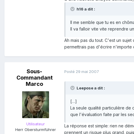
h16 a dit :
Il me semble que tu es en chôma
Il va falloir vite vite reprendre un
Ah mais pas du tout. C'est un sujet
permettrais pas d'écrire n'importe 
Sous-
Posté
29 mai 2007
Commandant
Marco
Leepose a dit :
[…]
La seule qualité particulière de
que l'évaluation faite par les s
Utilisateur
La réponse est simple: rien ne dém
Herr Obersturmführer
prennent un risque plus grand, puisq