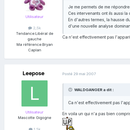
Je me permets de me répondre. 
Ces intervenants ont ils aussi la
Utilisateur
En d'autres termes, la hausse 
d'une nouvelle analyse dominante
2,5k
Tendance:
Libéral de
Ca n'est effectivement pas l'apparit
gauche
Ma référence:
Bryan
Caplan
Leepose
Posté
29 mai 2007
WALDGANGER a dit :
Ca n'est effectivement pas l'app
Utilisateur
En voila un qui n'a pas bien compri
Mascotte Gigogne
1,5k