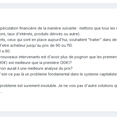
spéculation financière de la manière suivante : mettons que tous les 
ons, taux d'intérets, produits dérivés ou autre).
nts, ceux qui sont en place aujourd'hui, souhaitent "traiter" dans 
d'etre acheteur jusqu'au prix de 90 ou 110.
0 a 90.
s nouveaux intervenants est d'avoir plus de pognon que les premiers.
(90€) est meilleure que la première (30€)?
on aurait il une meilleure analyse du prix?
est-ce pas là un probleme fondamental dans le systeme capitaliste?
robleme est surement insoluble. Je ne vois pas d'autre solutions que
e…