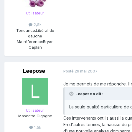
Utilisateur
2,5k
Tendance:
Libéral de
gauche
Ma référence:
Bryan
Caplan
Leepose
Posté
29 mai 2007
Je me permets de me répondre. Il 
Leepose a dit :
La seule qualité particulière d
Utilisateur
Mascotte Gigogne
Ces intervenants ont ils aussi la qu
En d'autres termes, la hausse du 
1,5k
d'une nouvelle analyse dominante, q