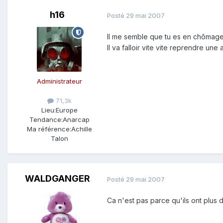
h16
Posté
29 mai 2007
Il me semble que tu es en chômage
Il va falloir vite vite reprendre une a
Administrateur
71,3k
Lieu:
Europe
Tendance:
Anarcap
Ma référence:
Achille
Talon
WALDGANGER
Posté
29 mai 2007
Ca n'est pas parce qu'ils ont plus 