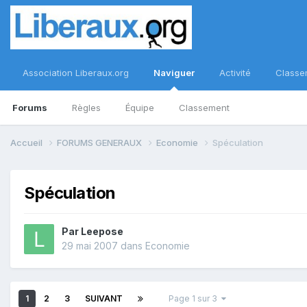
Association Liberaux.org
Naviguer
Activité
Classe
Forums
Règles
Équipe
Classement
Accueil
FORUMS GENERAUX
Economie
Spéculation
Spéculation
Par
Leepose
29 mai 2007
dans
Economie
1
2
3
SUIVANT
Page 1 sur 3