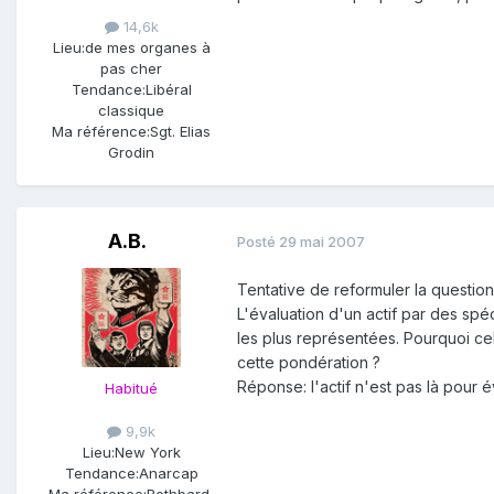
14,6k
Lieu:
de mes organes à
pas cher
Tendance:
Libéral
classique
Ma référence:
Sgt. Elias
Grodin
A.B.
Posté
29 mai 2007
Tentative de reformuler la question
L'évaluation d'un actif par des spé
les plus représentées. Pourquoi cela
cette pondération ?
Réponse: l'actif n'est pas là pour 
Habitué
9,9k
Lieu:
New York
Tendance:
Anarcap