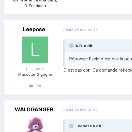
Ma référence:
Rothbard,
D. Friedman
Leepose
Posté
29 mai 2007
A.B. a dit :
Réponse: l'actif n'est pas là po
Utilisateur
C'est pas con. Ca demande réflexio
Mascotte Gigogne
1,5k
WALDGANGER
Posté
29 mai 2007
Leepose a dit :