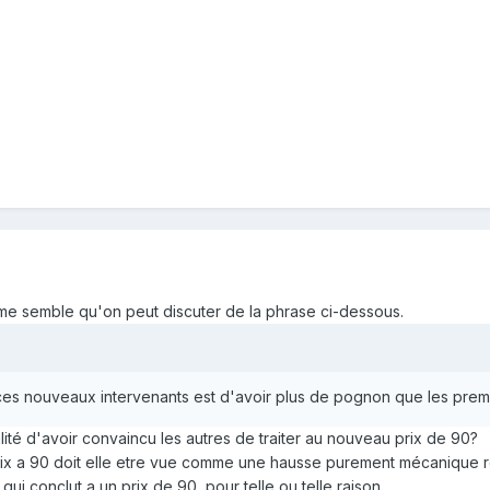
me semble qu'on peut discuter de la phrase ci-dessous.
e ces nouveaux intervenants est d'avoir plus de pognon que les prem
alité d'avoir convaincu les autres de traiter au nouveau prix de 90?
prix a 90 doit elle etre vue comme une hausse purement mécanique 
ui conclut a un prix de 90, pour telle ou telle raison.