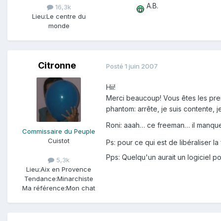
A.B.
16,3k
Lieu:
Le centre du
monde
Citronne
Posté
1 juin 2007
Hii!
Merci beaucoup! Vous êtes les prem
phantom: arrête, je suis contente, 
Roni: aaah… ce freeman… il manqu
Commissaire du Peuple
Cuistot
Ps: pour ce qui est de libéraliser la
Pps: Quelqu'un aurait un logiciel p
5,3k
Lieu:
Aix en Provence
Tendance:
Minarchiste
Ma référence:
Mon chat