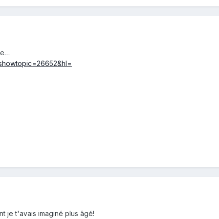
se…
p?showtopic=26652&hl=
t je t'avais imaginé plus âgé!