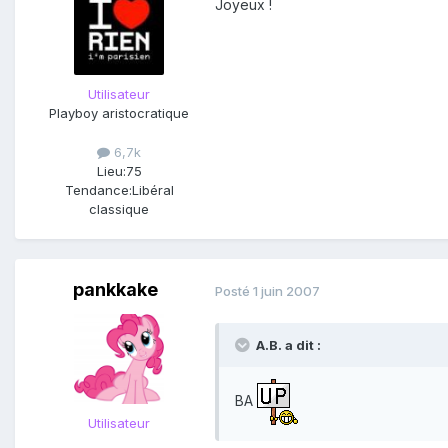
Joyeux !
Utilisateur
Playboy aristocratique
6,7k
Lieu:
75
Tendance:
Libéral
classique
pankkake
Posté
1 juin 2007
A.B. a dit :
BA
Utilisateur