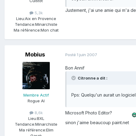
Cuistot
Justement, j'ai une amie qui m'a d
5,3k
Lieu:
Aix en Provence
Tendance:
Minarchiste
Ma référence:
Mon chat
Mobius
Posté
1 juin 2007
Bon Annif
Citronne a dit :
Pps: Quelqu'un aurait un logicie
Membre Actif
Rogue AI
Microsoft Photo Editor?
8,6k
Lieu:
BXL
sinon j'aime beaucoup paint.net
Tendance:
Minarchiste
Ma référence:
Elim
Garak