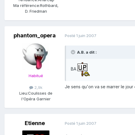
Ma référence:
Rothbard,
D. Friedman
phantom_opera
Posté
1 juin 2007
A.B. a dit :
BA
Habitué
Je sens qu'on va se marrer le jour
2,9k
Lieu:
Coulisses de
l'Opéra Garnier
Etienne
Posté
1 juin 2007