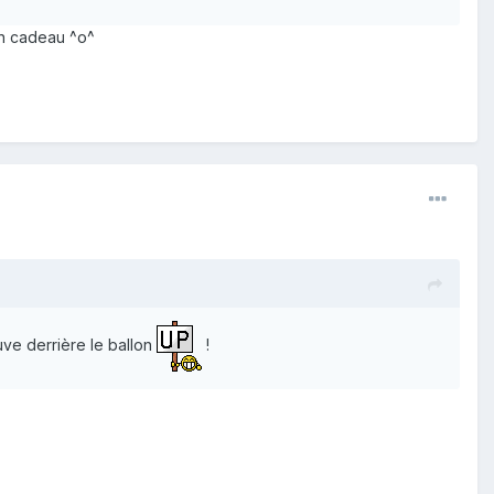
un cadeau ^o^
uve derrière le ballon
!