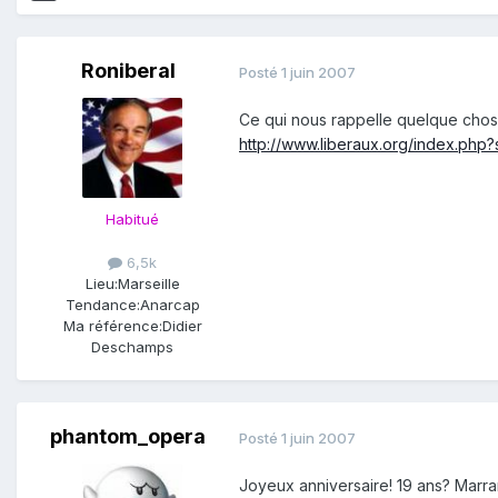
Roniberal
Posté
1 juin 2007
Ce qui nous rappelle quelque cho
http://www.liberaux.org/index.ph
Habitué
6,5k
Lieu:
Marseille
Tendance:
Anarcap
Ma référence:
Didier
Deschamps
phantom_opera
Posté
1 juin 2007
Joyeux anniversaire! 19 ans? Marran