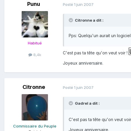
Punu
Posté
1 juin 2007
Citronne a dit :
Pps: Quelqu'un aurait un logicie
Habitué
C'est pas ta tête qu'on veut voir !
8,4k
Joyeux anniversaire.
Citronne
Posté
1 juin 2007
Gadrel a dit :
C'est pas ta tête qu'on veut voir
Commissaire du Peuple
Joyeux anniversaire.