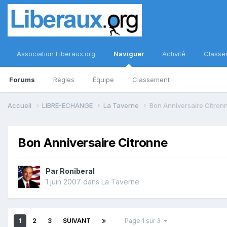
Association Liberaux.org
Naviguer
Activité
Classe
Forums
Règles
Équipe
Classement
Accueil
LIBRE-ECHANGE
La Taverne
Bon Anniversaire Citron
Bon Anniversaire Citronne
Par
Roniberal
1 juin 2007
dans
La Taverne
1
2
3
SUIVANT
Page 1 sur 3