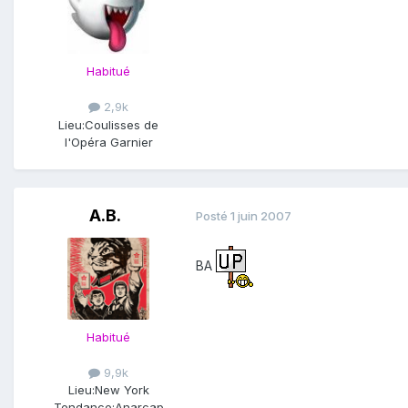
Habitué
2,9k
Lieu:
Coulisses de
l'Opéra Garnier
A.B.
Posté
1 juin 2007
BA
Habitué
9,9k
Lieu:
New York
Tendance:
Anarcap