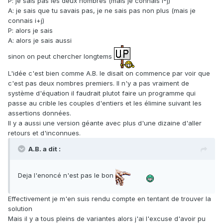
P: je sais pas les deux nombres (mais je connais i*j)
A: je sais que tu savais pas, je ne sais pas non plus (mais je
connais i+j)
P: alors je sais
A: alors je sais aussi
sinon on peut chercher longtems
L'idée c'est bien comme A.B. le disait on commence par voir que
c'est pas deux nombres premiers. Il n'y a pas vraiment de
système d'équation il faudrait plutot faire un programme qui
passe au crible les couples d'entiers et les élimine suivant les
assertions données.
Il y a aussi une version géante avec plus d'une dizaine d'aller
retours et d'inconnues.
A.B. a dit :
Deja l'enoncé n'est pas le bon
Effectivement je m'en suis rendu compte en tentant de trouver la
solution
Mais il y a tous pleins de variantes alors j'ai l'excuse d'avoir pu