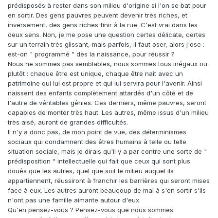
prédisposés à rester dans son milieu d'origine si l'on se bat pour
en sortir. Des gens pauvres peuvent devenir très riches, et
inversement, des gens riches finir à la rue. C'est vrai dans les
deux sens. Non, je me pose une question certes délicate, certes
sur un terrain très glissant, mais parfois, il faut oser, alors j'ose :
est-on " programmé " dès la naissance, pour réussir ?
Nous ne sommes pas semblables, nous sommes tous inégaux ou
plutôt : chaque être est unique, chaque être naît avec un
patrimoine qui lui est propre et qui lui servira pour l'avenir. Ainsi
naissent des enfants complètement attardés d'un côté et de
l'autre de véritables génies. Ces derniers, même pauvres, seront
capables de monter très haut. Les autres, même issus d'un milieu
très aisé, auront de grandes difficultés.
Il n'y a donc pas, de mon point de vue, des déterminismes
sociaux qui condamnent des êtres humains à telle ou telle
situation sociale, mais je dirais qu'il y a par contre une sorte de "
prédisposition " intellectuelle qui fait que ceux qui sont plus
doués que les autres, quel que soit le milieu auquel ils
appartiennent, réussiront à franchir les barrières qui seront mises
face à eux. Les autres auront beaucoup de mal à s'en sortir s'ils
n'ont pas une famille aimante autour d'eux.
Qu'en pensez-vous ? Pensez-vous que nous sommes