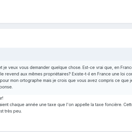
et je veux vous demander quelque chose. Est-ce vrai que, en France, 
s le revend aux mêmes propriétaires? Existe-t-il en France une loi 
our mon ortographe mais je crois que vous avez compris ce que j
éponse.
r!
aient chaque année une taxe que l'on appelle la taxe foncière. Cette t
st très peu.