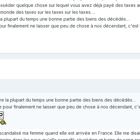
 posséder quelque chose sur lequel vous avez déjà payé des taxes 
monde des taxes sur les taxes sur les taxes….
e la plupart du temps une bonne partie des biens des décédés…
pour finalement ne laisser que peu de chose à nos décendant, c'est l
père la plupart du temps une bonne partie des biens des décédés…
ie pour finalement ne laisser que peu de chose à nos décendant, c'es
s scandalisé ma femme quand elle est arrivée en France. Elle me dis
moins dans les pays qu'elle connaît): révolution et bains de sang as