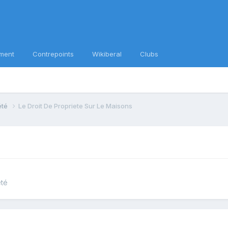
ment
Contrepoints
Wikiberal
Clubs
iété
Le Droit De Propriete Sur Le Maisons
été