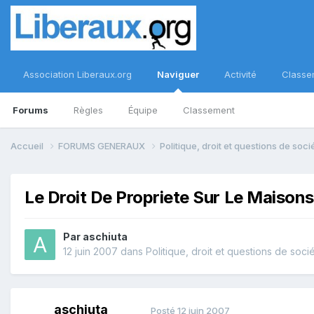
Association Liberaux.org
Naviguer
Activité
Classe
Forums
Règles
Équipe
Classement
Accueil
FORUMS GENERAUX
Politique, droit et questions de soc
Le Droit De Propriete Sur Le Maisons
Par
aschiuta
12 juin 2007
dans
Politique, droit et questions de soci
aschiuta
Posté
12 juin 2007