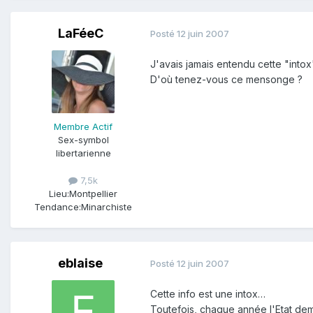
LaFéeC
Posté
12 juin 2007
J'avais jamais entendu cette "intox"
D'où tenez-vous ce mensonge ?
Membre Actif
Sex-symbol
libertarienne
7,5k
Lieu:
Montpellier
Tendance:
Minarchiste
eblaise
Posté
12 juin 2007
Cette info est une intox…
Toutefois, chaque année l'Etat dem