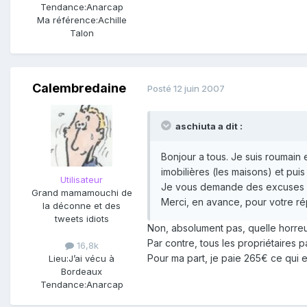
Tendance:
Anarcap
Ma référence:
Achille
Talon
Calembredaine
Posté
12 juin 2007
aschiuta a dit :
Bonjour a tous. Je suis roumain 
imobilières (les maisons) et pui
Utilisateur
Je vous demande des excuses p
Grand mamamouchi de
Merci, en avance, pour votre r
la déconne et des
tweets idiots
Non, absolument pas, quelle horreu
Par contre, tous les propriétaires p
16,8k
Pour ma part, je paie 265€ ce qui e
Lieu:
J’ai vécu à
Bordeaux
Tendance:
Anarcap