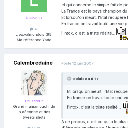
et qui concerne le simple fait de
La France est le pays champion du 
Et lorsqu'on meurt, l'Etat récupèr
Nouveau
En france on travail toute une vie 
41
l'intox, c'est la triste réalité…
Lieu:
valmondois (95)
Ma référence:
Yoda
Calembredaine
Posté
12 juin 2007
eblaise a dit :
Et lorsqu'on meurt, l'Etat récu
En france on travail toute une v
Utilisateur
Grand mamamouchi de
l'intox, c'est la triste réalité…
la déconne et des
tweets idiots
A ce propos, c'est ce qui a le plu
d'être mis en place en Afrique (du 