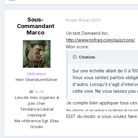
Sous-
Posté
16 juin 2007
Commandant
Marco
Un test Demaerd Inc.:
http://www.nofrag.com/quiz/cons/
Mon score:
Citation
Sur une échelle allant de 0 à 1
Utilisateur
Vous vous sentez parfois obligé
Herr Obersturmführer
d'autrui. Lorsqu'il s'agit d'inte
cette voie. Ne vous laissez pas
14,6k
Lieu:
de mes organes à
Je compte bien appliquer tous ces 
pas cher
Tendance:
Libéral
Non, j'déconne. Je vais continuer à vous illuminer de mon ine
classique
EDIT du modo: si vous voulez faire 
Ma référence:
Sgt. Elias
Grodin