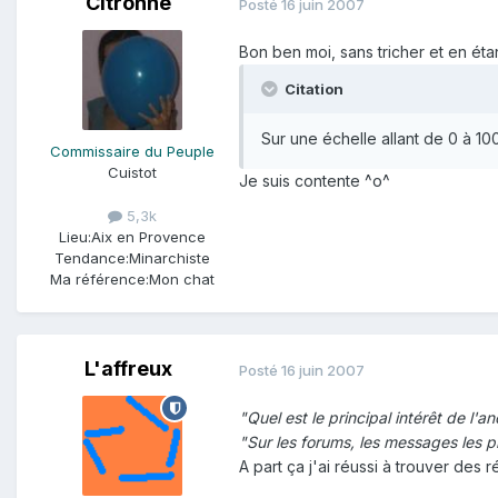
Citronne
Posté
16 juin 2007
Bon ben moi, sans tricher et en étan
Citation
Sur une échelle allant de 0 à 1
Commissaire du Peuple
Cuistot
Je suis contente ^o^
5,3k
Lieu:
Aix en Provence
Tendance:
Minarchiste
Ma référence:
Mon chat
L'affreux
Posté
16 juin 2007
"Quel est le principal intérêt de l'a
"Sur les forums, les messages les p
A part ça j'ai réussi à trouver des