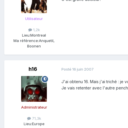
Utilisateur
1,2k
Lieu:
Montreal
Ma référence:
Anquetil,
Boonen
h16
Posté
16 juin 2007
J'ai obtenu 16. Mais j'ai triché : je
Je vais retenter avec l'autre pencha
Administrateur
71,3k
Lieu:
Europe