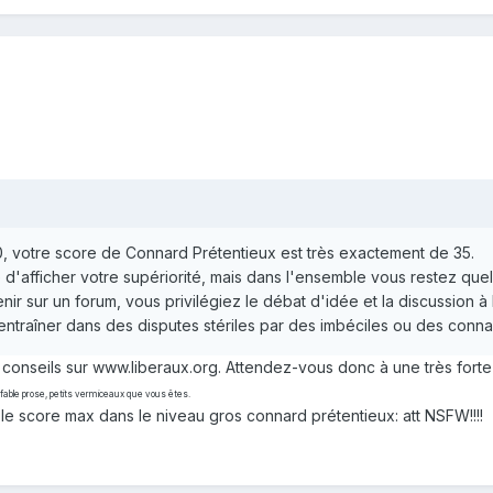
00, votre score de Connard Prétentieux est très exactement de 35.
 d'afficher votre supériorité, mais dans l'ensemble vous restez qu
rvenir sur un forum, vous privilégiez le débat d'idée et la discussion
 entraîner dans des disputes stériles par des imbéciles ou des conn
conseils sur www.liberaux.org. Attendez-vous donc à une très forte 
ffable prose, petits vermiceaux que vous êtes.
le score max dans le niveau gros connard prétentieux: att NSFW!!!!