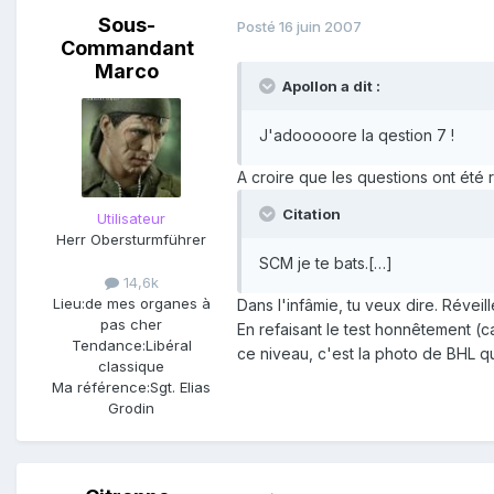
Sous-
Posté
16 juin 2007
Commandant
Marco
Apollon a dit :
J'adooooore la qestion 7 !
A croire que les questions ont été
Citation
Utilisateur
Herr Obersturmführer
SCM je te bats.[…]
14,6k
Lieu:
de mes organes à
Dans l'infâmie, tu veux dire. Révei
pas cher
En refaisant le test honnêtement (c
Tendance:
Libéral
ce niveau, c'est la photo de BHL qui
classique
Ma référence:
Sgt. Elias
Grodin