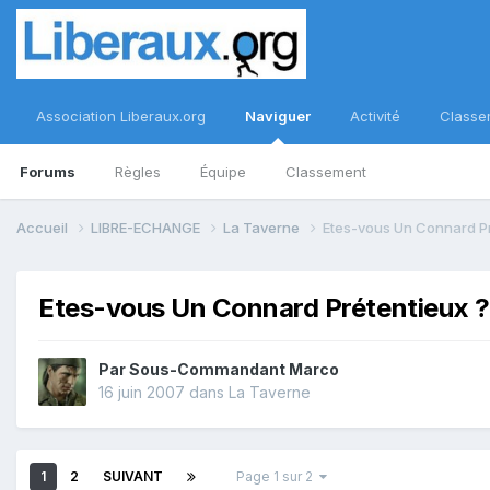
Association Liberaux.org
Naviguer
Activité
Classe
Forums
Règles
Équipe
Classement
Accueil
LIBRE-ECHANGE
La Taverne
Etes-vous Un Connard Pr
Etes-vous Un Connard Prétentieux ?
Par
Sous-Commandant Marco
16 juin 2007
dans
La Taverne
1
2
SUIVANT
Page 1 sur 2