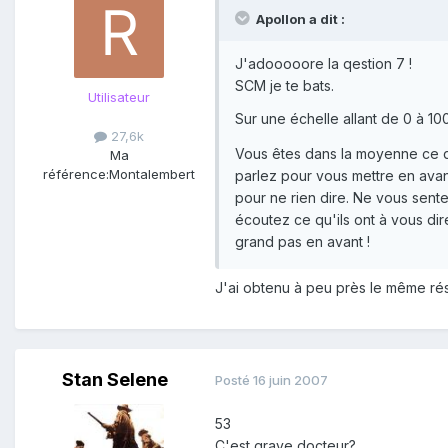
Apollon a dit :
J'adooooore la qestion 7 !
SCM je te bats.
Utilisateur
Sur une échelle allant de 0 à 1
27,6k
Vous êtes dans la moyenne ce qu
Ma
référence:
Montalembert
parlez pour vous mettre en avan
pour ne rien dire. Ne vous sente
écoutez ce qu'ils ont à vous d
grand pas en avant !
J'ai obtenu à peu près le même rés
Stan Selene
Posté
16 juin 2007
53
C'est grave docteur?