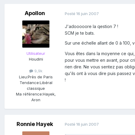
Apollon
Posté
16 juin 2007
J'adooooore la qestion 7 !
SCM je te bats.
Sur une échelle allant de 0 à 100,
Utilisateur
Vous êtes dans la moyenne ce qui, 
Houdini
pour vous mettre en avant, pour cr
rien dire. Ne vous sentez pas obli
9,9k
qu'ils ont à vous dire puis passe
Lieu:
Près de Paris
!
Tendance:
Libéral
classique
Ma référence:
Hayek,
Aron
Ronnie Hayek
Posté
16 juin 2007