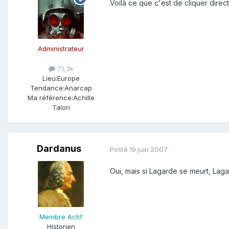
Voilà ce que c'est de cliquer direc
Administrateur
71,3k
Lieu:
Europe
Tendance:
Anarcap
Ma référence:
Achille
Talon
Dardanus
Posté
19 juin 2007
Oui, mais si Lagarde se meurt, Laga
Membre Actif
Historien