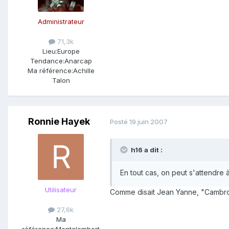
Administrateur
71,3k
Lieu:
Europe
Tendance:
Anarcap
Ma référence:
Achille
Talon
Ronnie Hayek
Posté
19 juin 2007
h16 a dit :
En tout cas, on peut s'attendre 
Utilisateur
Comme disait Jean Yanne, "Cambron
27,6k
Ma
référence:
Montalembert