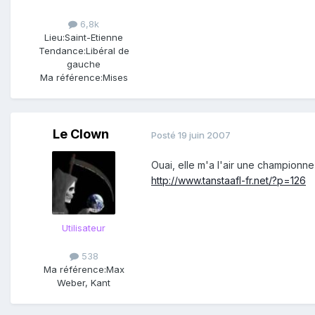
6,8k
Lieu:
Saint-Etienne
Tendance:
Libéral de
gauche
Ma référence:
Mises
Le Clown
Posté
19 juin 2007
Ouai, elle m'a l'air une champion
http://www.tanstaafl-fr.net/?p=126
Utilisateur
538
Ma référence:
Max
Weber, Kant