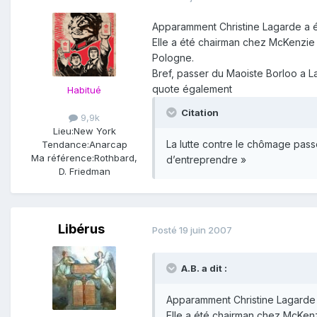
Apparamment Christine Lagarde a ét
Elle a été chairman chez McKenzie au
Pologne.
Bref, passer du Maoiste Borloo a L
quote également
Habitué
Citation
9,9k
Lieu:
New York
La lutte contre le chômage passe
Tendance:
Anarcap
Ma référence:
Rothbard,
d’entreprendre »
D. Friedman
Libérus
Posté
19 juin 2007
A.B. a dit :
Apparamment Christine Lagarde a
Elle a été chairman chez McKenzie