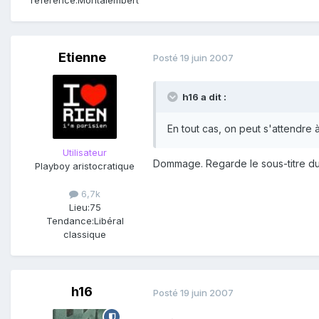
Etienne
Posté
19 juin 2007
h16 a dit :
En tout cas, on peut s'attendre 
Utilisateur
Dommage. Regarde le sous-titre du 
Playboy aristocratique
6,7k
Lieu:
75
Tendance:
Libéral
classique
h16
Posté
19 juin 2007