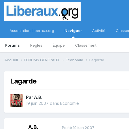
Association Liberaux.org
Naviguer
Activité
Classe
Forums
Règles
Équipe
Classement
Accueil
FORUMS GENERAUX
Economie
Lagarde
Lagarde
Par
A.B.
19 juin 2007
dans
Economie
A.B.
Posté
19 juin 2007