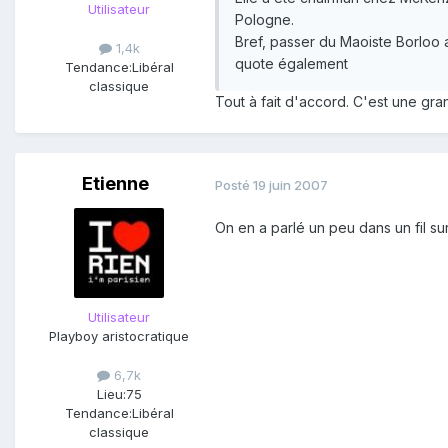
Utilisateur
Pologne.
Bref, passer du Maoiste Borloo 
1,4k
quote également
Tendance:
Libéral
classique
Tout à fait d'accord. C'est une gra
Etienne
Posté
19 juin 2007
On en a parlé un peu dans un fil su
Utilisateur
Playboy aristocratique
6,7k
Lieu:
75
Tendance:
Libéral
classique