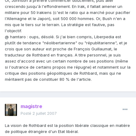
Or, Johnson a préféré commencer doucement, puis aller
crescendo jusqu'à l'effondrement. En Irak, il fallait amener un
militaire pour 50 Irakiens (c'est le ratio qui a marché pour pacifier
l'Allemagne et le Japon), soit 500 000 hommes. Or, Bush n'en a
mis que le tiers sur le terrain. La stratégie est fautive, pas
l'objectif.
@ hamtaro : oups, désolé. Si j'ai bien compris, Liberpedia est
plutôt de tendance "néolibertarienne" ou "républitarienne", et je
crois que son auteur est proche de François Guillaumat, le
traducteur de Rothbard en français. A titre personnel, je suis
assez d'accord avec un certain nombre de ses positions (même
si l'outrance de certains propos me répugne) et notamment sur la
critique des positions géopolitiques de Rothbard, mais qui ne
méritaient pas de constituer 80 % de l'article.
magistre
Posté
2 juillet 2007
La vision de Rothbard est la position libérale classique en matière
de politique étrangère d'un Etat libéral.