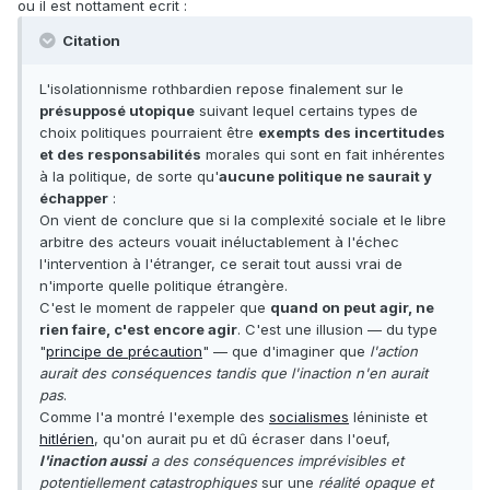
ou il est nottament ecrit :
Citation
L'isolationnisme rothbardien repose finalement sur le
présupposé utopique
suivant lequel certains types de
choix politiques pourraient être
exempts des incertitudes
et des responsabilités
morales qui sont en fait inhérentes
à la politique, de sorte qu'
aucune politique ne saurait y
échapper
:
On vient de conclure que si la complexité sociale et le libre
arbitre des acteurs vouait inéluctablement à l'échec
l'intervention à l'étranger, ce serait tout aussi vrai de
n'importe quelle politique étrangère.
C'est le moment de rappeler que
quand on peut agir, ne
rien faire, c'est encore agir
. C'est une illusion — du type
"
principe de précaution
" — que d'imaginer que
l'action
aurait des conséquences tandis que l'inaction n'en aurait
pas
.
Comme l'a montré l'exemple des
socialismes
léniniste et
hitlérien
, qu'on aurait pu et dû écraser dans l'oeuf,
l'inaction aussi
a des conséquences imprévisibles et
potentiellement catastrophiques
sur une
réalité opaque et