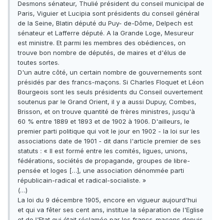
Desmons sénateur, Thulié président du conseil municipal de
Paris, Viguier et Lucipia sont présidents du conseil général
de la Seine, Blatin député du Puy- de-Dôme, Delpech est
sénateur et Lafferre député. A la Grande Loge, Mesureur
est ministre. Et parmi les membres des obédiences, on
trouve bon nombre de députés, de maires et d'élus de
toutes sortes.
D'un autre côté, un certain nombre de gouvernements sont
présidés par des francs-maçons. Si Charles Floquet et Léon
Bourgeois sont les seuls présidents du Conseil ouvertement
soutenus par le Grand Orient, il y a aussi Dupuy, Combes,
Brisson, et on trouve quantité de frères ministres, jusqu'à
60 % entre 1889 et 1893 et de 1902 à 1906. D'ailleurs, le
premier parti politique qui voit le jour en 1902 - la loi sur les
associations date de 1901 - dit dans l'article premier de ses
statuts : « Il est formé entre les comités, ligues, unions,
fédérations, sociétés de propagande, groupes de libre-
pensée et loges […], une association dénommée parti
républicain-radical et radical-socialiste. »
(…)
La loi du 9 décembre 1905, encore en vigueur aujourd'hui
et qui va fêter ses cent ans, institue la séparation de l'Eglise
et de l'Etat qui était réclamée par les francs-maçons depuis