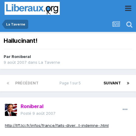
La Taverne
Hallucinant!
Par
Roniberal
9 août 2007
dans
La Taverne
PRÉCÉDENT
Page 1 sur 5
SUIVANT
Roniberal
Posté
9 août 2007
http://tf1.lci.fr/infos/france/faits-diver…t-indemne-.html