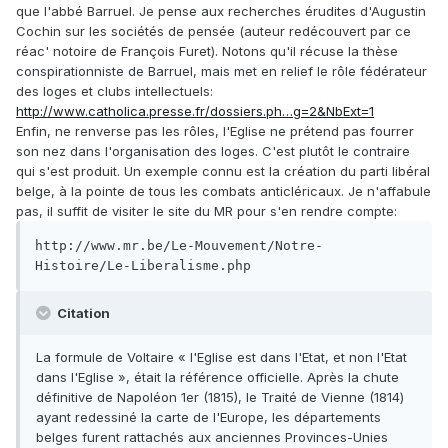
que l'abbé Barruel. Je pense aux recherches érudites d'Augustin
Cochin sur les sociétés de pensée (auteur redécouvert par ce
réac' notoire de François Furet). Notons qu'il récuse la thèse
conspirationniste de Barruel, mais met en relief le rôle fédérateur
des loges et clubs intellectuels:
http://www.catholica.presse.fr/dossiers.ph…g=2&NbExt=1
Enfin, ne renverse pas les rôles, l'Eglise ne prétend pas fourrer
son nez dans l'organisation des loges. C'est plutôt le contraire
qui s'est produit. Un exemple connu est la création du parti libéral
belge, à la pointe de tous les combats anticléricaux. Je n'affabule
pas, il suffit de visiter le site du MR pour s'en rendre compte:
http://www.mr.be/Le-Mouvement/Notre-
Histoire/Le-Liberalisme.php
Citation
La formule de Voltaire « l'Eglise est dans l'Etat, et non l'Etat
dans l'Eglise », était la référence officielle. Après la chute
définitive de Napoléon 1er (1815), le Traité de Vienne (1814)
ayant redessiné la carte de l'Europe, les départements
belges furent rattachés aux anciennes Provinces-Unies