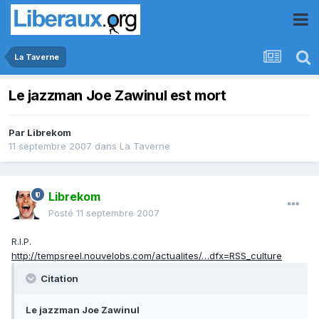
La Taverne
Le jazzman Joe Zawinul est mort
Par
Librekom
11 septembre 2007
dans
La Taverne
Librekom
Posté
11 septembre 2007
R.I.P.
http://tempsreel.nouvelobs.com/actualites/…dfx=RSS_culture
Citation
Le jazzman Joe Zawinul