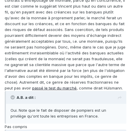
contrats d'entreposage de monnaie, parce qu'en concurrence, il
est clair comme le suggérait Vincent plus haut ou dans un autre
fil, qu'en payant avec des créances sur les banques plutôt
qu'avec de la monnaie à proprement parler, le marché ferait un
discount sur les créances, et ce en fonction des banques du fait
des risques de défaut associés. Sans coercition, de tels produits
pourraient difficilement devenir des moyens d'échange indirect
généralement acceptables par tous, i.e. une monnaie, puisqu'ils
ne seraient pas homogènes. Donc, même dans le cas que je juge
extrêmement invraisemblable où l'activité des banques actuelles
(celles qui créent de la monnaie) ne serait pas frauduleuse, elle
ne gagnerait sa clientèle massive que parce que l'autre terme de
l'alternative aurait été éliminé par la force (en plus de l'obligation
d'avoir des comptes en banque pour les impôts, ce genre de
chose). Autrement dit, ce genre de réserves fractionnaires ne
peut pas avoir
passé le test du marché
, comme dirait Hülsmann.
A.B. a dit :
Oui. Note que le fait de disposer de pompiers est un
privilège qu'ont toute les entreprises en France.
Pas compris