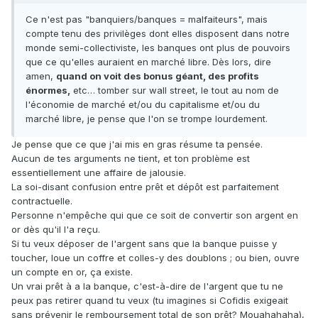
Ce n'est pas "banquiers/banques = malfaiteurs", mais
compte tenu des privilèges dont elles disposent dans notre
monde semi-collectiviste, les banques ont plus de pouvoirs
que ce qu'elles auraient en marché libre. Dès lors, dire
amen,
quand on voit des bonus géant, des profits
énormes,
etc… tomber sur wall street, le tout au nom de
l'économie de marché et/ou du capitalisme et/ou du
marché libre, je pense que l'on se trompe lourdement.
Je pense que ce que j'ai mis en gras résume ta pensée.
Aucun de tes arguments ne tient, et ton problème est
essentiellement une affaire de jalousie.
La soi-disant confusion entre prêt et dépôt est parfaitement
contractuelle.
Personne n'empêche qui que ce soit de convertir son argent en
or dès qu'il l'a reçu.
Si tu veux déposer de l'argent sans que la banque puisse y
toucher, loue un coffre et colles-y des doublons ; ou bien, ouvre
un compte en or, ça existe.
Un vrai prêt à a la banque, c'est-à-dire de l'argent que tu ne
peux pas retirer quand tu veux (tu imagines si Cofidis exigeait
sans prévenir le remboursement total de son prêt? Mouahahaha),