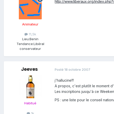
http://www.liberaux.org/index.ph
Animateur
11,5k
Lieu:
Benin
Tendance:
Libéral
conservateur
Jeeves
Posté
18 octobre 2007
j'hallucine!!!
A propos, c'est plutôt le moment d'
Les inscriptions jusqu'à ce Weekend
PS : une liste pour le conseil nat
Habitué
1k