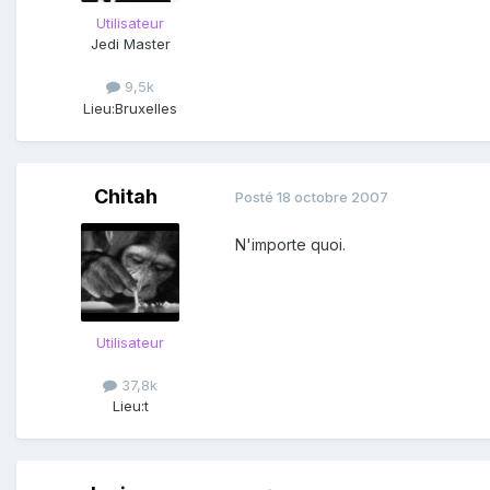
Utilisateur
Jedi Master
9,5k
Lieu:
Bruxelles
Chitah
Posté
18 octobre 2007
N'importe quoi.
Utilisateur
37,8k
Lieu:
t