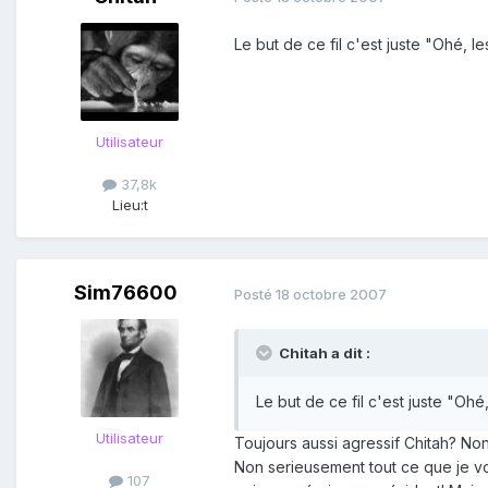
Le but de ce fil c'est juste "Ohé,
Utilisateur
37,8k
Lieu:
t
Sim76600
Posté
18 octobre 2007
Chitah a dit :
Le but de ce fil c'est juste "O
Utilisateur
Toujours aussi agressif Chitah? Non
Non serieusement tout ce que je voul
107