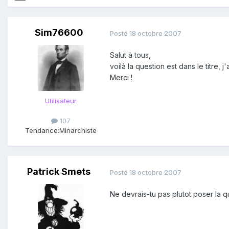
Sim76600
Posté
18 octobre 2007
Salut à tous,
voilà la question est dans le titre, 
Merci !
Utilisateur
107
Tendance:
Minarchiste
Patrick Smets
Posté
18 octobre 2007
Ne devrais-tu pas plutot poser la q