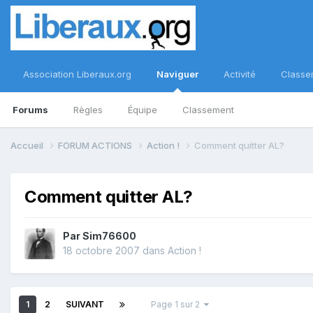
Association Liberaux.org
Naviguer
Activité
Classe
Forums
Règles
Équipe
Classement
Accueil
FORUM ACTIONS
Action !
Comment quitter AL?
Comment quitter AL?
Par
Sim76600
18 octobre 2007
dans
Action !
1
2
SUIVANT
Page 1 sur 2