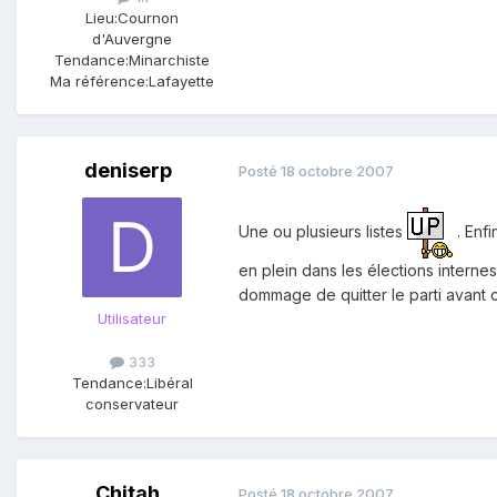
Lieu:
Cournon
d'Auvergne
Tendance:
Minarchiste
Ma référence:
Lafayette
deniserp
Posté
18 octobre 2007
Une ou plusieurs listes
. Enfi
en plein dans les élections internes
dommage de quitter le parti avant c
Utilisateur
333
Tendance:
Libéral
conservateur
Chitah
Posté
18 octobre 2007