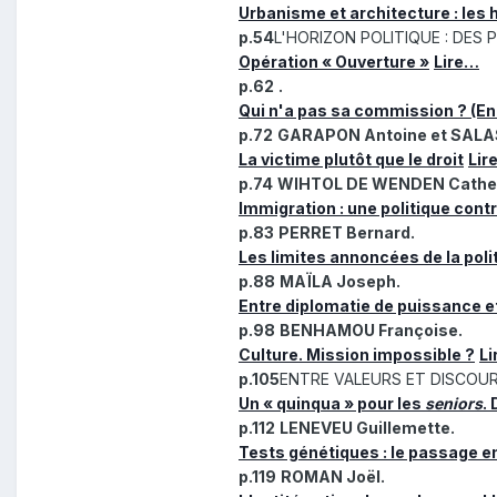
Urbanisme et architecture : les
p.54
L'HORIZON POLITIQUE : DES
Opération « Ouverture »
Lire…
p.62
.
Qui n'a pas sa commission ? (E
p.72
GARAPON Antoine et SALAS
La victime plutôt que le droit
Lir
p.74
WIHTOL DE WENDEN Cather
Immigration : une politique contr
p.83
PERRET Bernard.
Les limites annoncées de la pol
p.88
MAÏLA Joseph.
Entre diplomatie de puissance et
p.98
BENHAMOU Françoise.
Culture. Mission impossible ?
L
p.105
ENTRE VALEURS ET DISCOURS
Un « quinqua » pour les
seniors
.
p.112
LENEVEU Guillemette.
Tests génétiques : le passage e
p.119
ROMAN Joël.