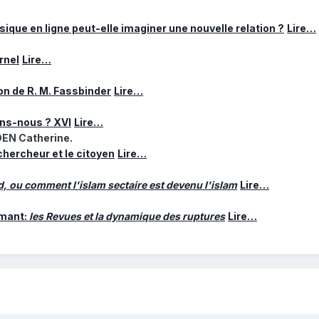
musique en ligne peut-elle imaginer une nouvelle relation ?
Lire…
rnel
Lire…
ton de R. M. Fassbinder
Lire…
ons-nous ? XVI
Lire…
N Catherine.
 chercheur et le citoyen
Lire…
d, ou comment l'islam sectaire est devenu l'islam
Lire…
rmant:
les Revues et la dynamique des ruptures
Lire…