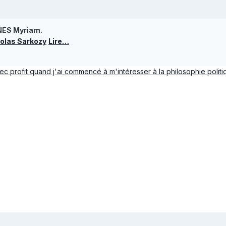
ES Myriam.
colas Sarkozy
Lire…
vec profit quand j'ai commencé à m'intéresser à la philosophie politi