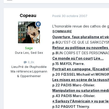
Copeau
Posté
30 octobre 2007
L'honorable revue des cathos de g
SOMMAIRE
Ouverture, faux pluralisme et v
p.6
QU'EST-CE QUE LE SARKOZYS
Retour au politique ou nouvelles 
Sage
Dura Lex, Sed Sex
p.8
UN CORPS ET DES PERSONNA
Ce monde où l'on court
Lire…
8,8k
p.15
MAYOL Pierre.
Lieu:
Pré de l’Asphodèle
Portrait en campagne. (Encadré
Ma référence:
Lippmann
p.20
FŒSSEL Michaël et MONGIN 
& Oppenheimer
Les mises en scène de la réussit
p.22
PADIS Marc-Olivier.
Manipulation ou saturation médi
p.43
PADIS Marc-Olivier.
« Sarkozy l'Américain » vu par l
p.52
PAQUOT Thierry.