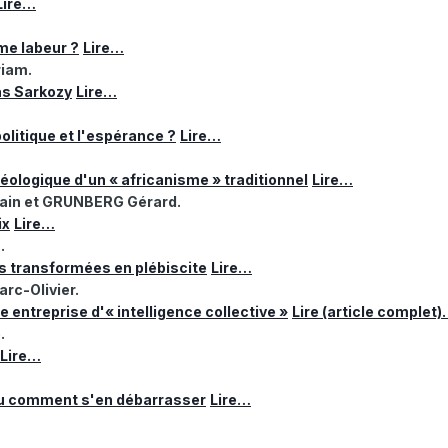
Lire…
me labeur ?
Lire…
iam.
as Sarkozy
Lire…
 politique et l'espérance ?
Lire…
déologique d'un « africanisme » traditionnel
Lire…
in et GRUNBERG Gérard.
ix
Lire…
.
ves transformées en plébiscite
Lire…
rc-Olivier.
 entreprise d'« intelligence collective »
Lire (article complet
.
Lire…
 ou comment s'en débarrasser
Lire…