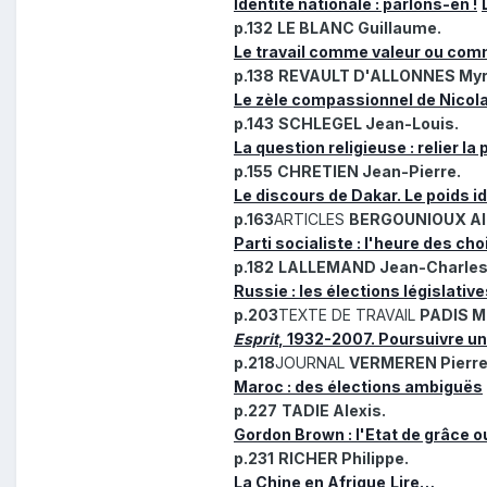
Identité nationale : parlons-en !
p.132
LE BLANC Guillaume.
Le travail comme valeur ou com
p.138
REVAULT D'ALLONNES Myr
Le zèle compassionnel de Nicol
p.143
SCHLEGEL Jean-Louis.
La question religieuse : relier la
p.155
CHRETIEN Jean-Pierre.
Le discours de Dakar. Le poids i
p.163
ARTICLES
BERGOUNIOUX Ala
Parti socialiste : l'heure des cho
p.182
LALLEMAND Jean-Charles
Russie : les élections législati
p.203
TEXTE DE TRAVAIL
PADIS Ma
Esprit
, 1932-2007. Poursuivre une
p.218
JOURNAL
VERMEREN Pierre
Maroc : des élections ambiguës
p.227
TADIE Alexis.
Gordon Brown : l'Etat de grâce
p.231
RICHER Philippe.
La Chine en Afrique
Lire…