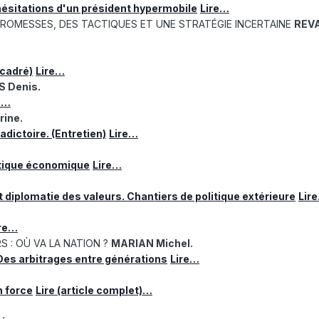
 hésitations d'un président hypermobile
Lire…
 PROMESSES, DES TACTIQUES ET UNE STRATÉGIE INCERTAINE
REVA
ncadré)
Lire…
 Denis.
e…
ine.
adictoire. (Entretien)
Lire…
itique économique
Lire…
 diplomatie des valeurs. Chantiers de politique extérieure
Lir
ire…
 : OÙ VA LA NATION ?
MARIAN Michel.
 Des arbitrages entre générations
Lire…
n force
Lire (article complet)…