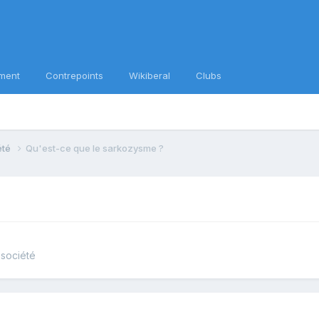
ment
Contrepoints
Wikiberal
Clubs
iété
Qu'est-ce que le sarkozysme ?
 société