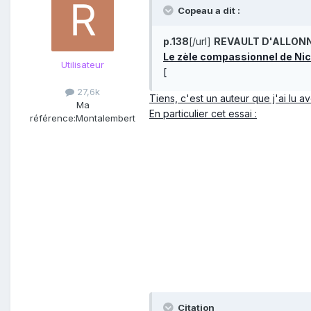
Copeau a dit :
p.138
[/url]
REVAULT D'ALLONN
Le zèle compassionnel de Ni
Utilisateur
[
27,6k
Tiens, c'est un auteur que j'ai lu a
Ma
En particulier cet essai :
référence:
Montalembert
Citation