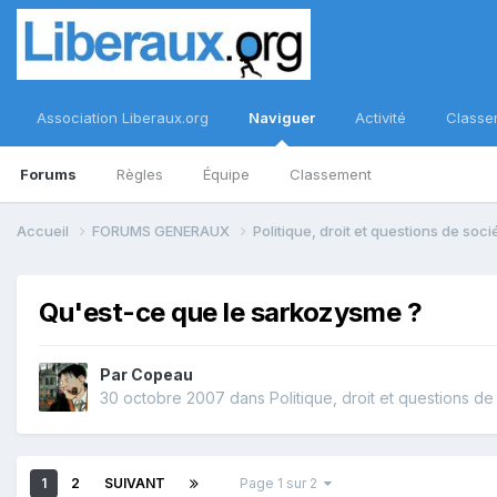
Association Liberaux.org
Naviguer
Activité
Classe
Forums
Règles
Équipe
Classement
Accueil
FORUMS GENERAUX
Politique, droit et questions de soc
Qu'est-ce que le sarkozysme ?
Par
Copeau
30 octobre 2007
dans
Politique, droit et questions de
1
2
SUIVANT
Page 1 sur 2