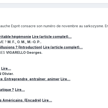
auche Esprit consacre son numéro de novembre au sarkozysme. En 
éritable hégémonie
Lire (article complet)…
ME ?
M. F., O. M., M.-O. P..
illusions ? (Introduction)
Lire (article complet)…
GES
VIGARELLO Georges.
)
Lire…
Olivier.
e. Entreprendre, entraîner, animer
Lire…
atique ?
Lire…
es Américains. (Encadré)
Lire…