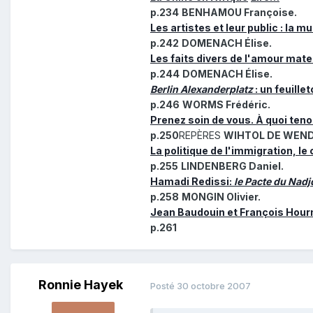
p.234
BENHAMOU Françoise.
Les artistes et leur public : la 
p.242
DOMENACH Élise.
Les faits divers de l'amour mate
p.244
DOMENACH Élise.
Berlin Alexanderplatz
: un feuille
p.246
WORMS Frédéric.
Prenez soin de vous. À quoi ten
p.250
REPÈRES
WIHTOL DE WENDE
La politique de l'immigration, le
p.255
LINDENBERG Daniel.
Hamadi Redissi:
le Pacte du Nadj
p.258
MONGIN Olivier.
Jean Baudouin et François Hou
p.261
Ronnie Hayek
Posté
30 octobre 2007