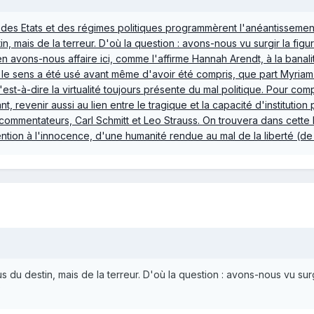
des Etats et des régimes politiques programmèrent l'anéantissement 
tin, mais de la terreur. D'où la question : avons-nous vu surgir la fi
 avons-nous affaire ici, comme l'affirme Hannah Arendt, à la banali
 le sens a été usé avant même d'avoir été compris, que part Myria
st-à-dire la virtualité toujours présente du mal politique. Pour comp
, revenir aussi au lien entre le tragique et la capacité d'institution 
mmentateurs, Carl Schmitt et Leo Strauss. On trouvera dans cette le
tion à l'innocence, d'une humanité rendue au mal de la liberté (de s
lus du destin, mais de la terreur. D'où la question : avons-nous vu s
?