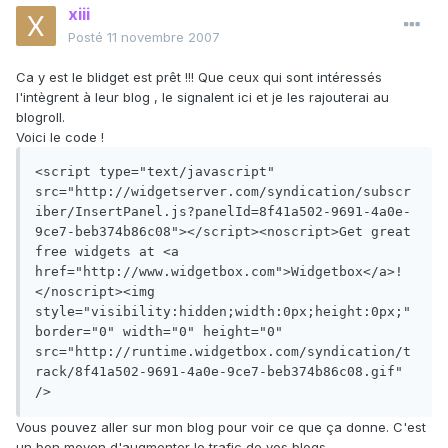
xiii
Posté
11 novembre 2007
Ca y est le blidget est prêt !!! Que ceux qui sont intéressés
l'intègrent à leur blog , le signalent ici et je les rajouterai au
blogroll.
Voici le code !
<script type="text/javascript" 
src="http://widgetserver.com/syndication/subscr
iber/InsertPanel.js?panelId=8f41a502-9691-4a0e-
9ce7-beb374b86c08"></script><noscript>Get great 
free widgets at <a 
href="http://www.widgetbox.com">Widgetbox</a>!
</noscript><img 
style="visibility:hidden;width:0px;height:0px;" 
border="0" width="0" height="0" 
src="http://runtime.widgetbox.com/syndication/t
rack/8f41a502-9691-4a0e-9ce7-beb374b86c08.gif" 
/>
Vous pouvez aller sur mon blog pour voir ce que ça donne. C'est
un bon moyen d'augmenter le trafic de vos blogs.