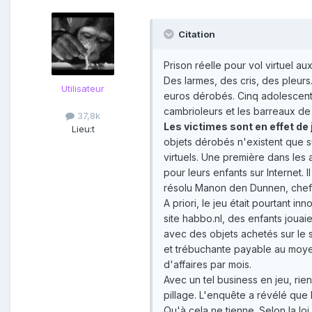
Citation
Prison réelle pour vol virtuel a
Des larmes, des cris, des pleur
Utilisateur
euros dérobés. Cinq adolescents 
cambrioleurs et les barreaux de l
37,8k
Les victimes sont en effet de
Lieu:
t
objets dérobés n'existent que su
virtuels. Une première dans les 
pour leurs enfants sur Internet.
résolu Manon den Dunnen, chef 
A priori, le jeu était pourtant i
site habbo.nl, des enfants jouaie
avec des objets achetés sur le s
et trébuchante payable au moyen 
d'affaires par mois.
Avec un tel business en jeu, rie
pillage. L'enquête a révélé que 
Qu'à cela ne tienne. Selon la loi