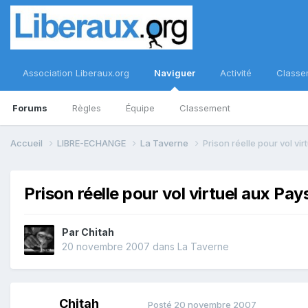
Association Liberaux.org
Naviguer
Activité
Classe
Forums
Règles
Équipe
Classement
Accueil
LIBRE-ECHANGE
La Taverne
Prison réelle pour vol vi
Prison réelle pour vol virtuel aux Pa
Par
Chitah
20 novembre 2007
dans
La Taverne
Chitah
Posté
20 novembre 2007