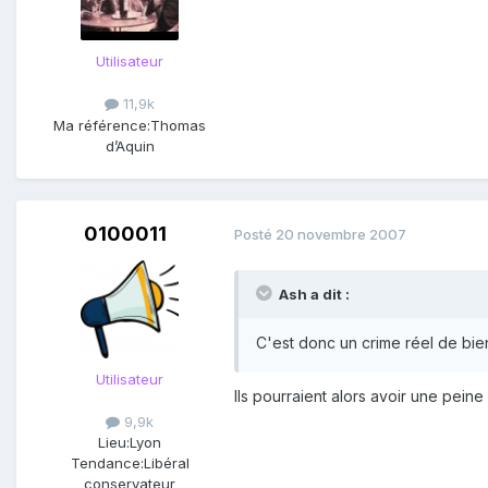
Utilisateur
11,9k
Ma référence:
Thomas
d’Aquin
0100011
Posté
20 novembre 2007
Ash a dit :
C'est donc un crime réel de bien
Utilisateur
Ils pourraient alors avoir une peine
9,9k
Lieu:
Lyon
Tendance:
Libéral
conservateur