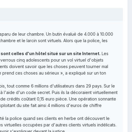
isparu de leur chambre. Un butin évalué de 4.000 à 10.000
bre et le larcin sont virtuels. Alors que la police, les
nt celles d'un hôtel situé sur un site Internet.
Les
 verrous cinq adolescents pour un vol virtuel d'objets
arents doivent savoir que les choses peuvent tourner mal
ice prend ces choses au sérieux », a expliqué sur un ton
is, tout comme 6 millions d'utilisateurs dans 29 pays. Sur le
à l'aide d'un code secret. Puis ils la décoraient virtuellement
l de crédits coûtant 0,15 euro pièce. Une opération sonnante
tant du site fait ainsi 4 millions d'euros de chiffre
rté la police quand ses clients en herbe ont découvert le
virtuelles occupées par d'autres clients virtuels indélicats.
evoir s'expliquer devant la justice.