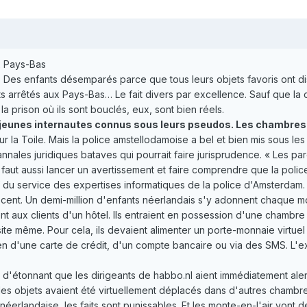
ux Pays-Bas
s. Des enfants désemparés parce que tous leurs objets favoris ont d
arrêtés aux Pays-Bas… Le fait divers par excellence. Sauf que la cham
a prison où ils sont bouclés, eux, sont bien réels.
 jeunes internautes connus sous leurs pseudos. Les chambres so
r la Toile. Mais la police amstellodamoise a bel et bien mis sous les
annales juridiques bataves qui pourrait faire jurisprudence. « Les p
 Il faut aussi lancer un avertissement et faire comprendre que la pol
du service des expertises informatiques de la police d'Amsterdam.
nnocent. Un demi-million d'enfants néerlandais s'y adonnent chaque mo
nt aux clients d'un hôtel. Ils entraient en possession d'une chambre 
ite même. Pour cela, ils devaient alimenter un porte-monnaie virtue
d'une carte de crédit, d'un compte bancaire ou via des SMS. L'exploi
n d'étonnant que les dirigeants de habbo.nl aient immédiatement ale
les objets avaient été virtuellement déplacés dans d'autres chambres 
 néerlandaise, les faits sont punissables. Et les monte-en-l'air vont d