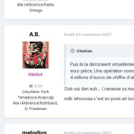
Ma référence:
Palito
Ortega
A.B.
Posté
20 novembre 2007
Citation
Puis ils la décoraient virtuellem
euro pièce. Une opération sonna
Habitué
4 millions d'euros de chiffre d'a
9,9k
Ouè oui dan euh… ( ramasse sa mach
Lieu:
New York
Tendance:
Anarcap
edit: whoooaa c'est en pixel art i
Ma référence:
Rothbard,
D. Friedman
melodius
Posté
20 novembre 2007