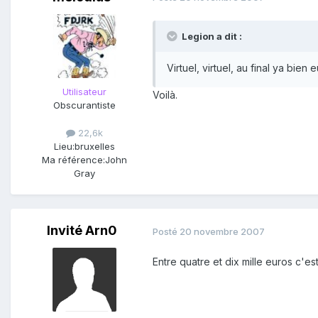
Legion a dit :
Virtuel, virtuel, au final ya bie
Utilisateur
Voilà.
Obscurantiste
22,6k
Lieu:
bruxelles
Ma référence:
John
Gray
Invité Arn0
Posté
20 novembre 2007
Entre quatre et dix mille euros c'es