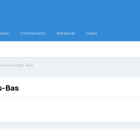
ment
Contrepoints
Wikiberal
Clubs
rtuel aux Pays-Bas
ys-Bas