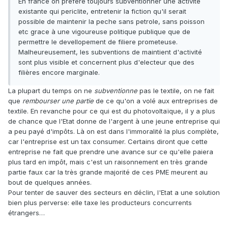
En france on prefere toujours subventionner une activité
existante qui periclite, entretenir la fiction qu'il serait
possible de maintenir la peche sans petrole, sans poisson
etc grace à une vigoureuse politique publique que de
permettre le devellopement de filiere prometeuse.
Malheureusement, les subventions de maintient d'activité
sont plus visible et concernent plus d'electeur que des
filières encore marginale.
La plupart du temps on ne
subventionne
pas le textile, on ne fait
que
rembourser une partie
de ce qu'on a volé aux entreprises de
textile. En revanche pour ce qui est du photovoltaïque, il y a plus
de chance que l'Etat donne de l'argent à une jeune entreprise qui
a peu payé d'impôts. Là on est dans l'immoralité la plus complète,
car l'entreprise est un tax consumer. Certains diront que cette
entreprise ne fait que prendre une avance sur ce qu'elle paiera
plus tard en impôt, mais c'est un raisonnement en très grande
partie faux car la très grande majorité de ces PME meurent au
bout de quelques années.
Pour tenter de sauver des secteurs en déclin, l'Etat a une solution
bien plus perverse: elle taxe les producteurs concurrents
étrangers…