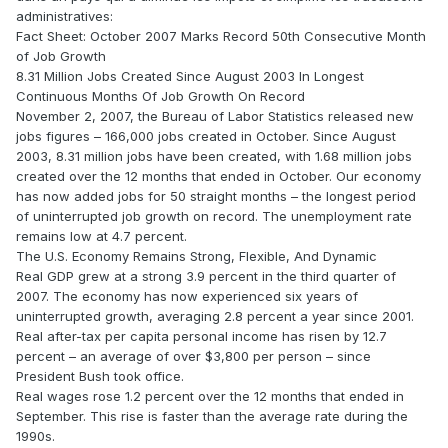
administratives:
Fact Sheet: October 2007 Marks Record 50th Consecutive Month
of Job Growth
8.31 Million Jobs Created Since August 2003 In Longest
Continuous Months Of Job Growth On Record
November 2, 2007, the Bureau of Labor Statistics released new
jobs figures – 166,000 jobs created in October. Since August
2003, 8.31 million jobs have been created, with 1.68 million jobs
created over the 12 months that ended in October. Our economy
has now added jobs for 50 straight months – the longest period
of uninterrupted job growth on record. The unemployment rate
remains low at 4.7 percent.
The U.S. Economy Remains Strong, Flexible, And Dynamic
Real GDP grew at a strong 3.9 percent in the third quarter of
2007. The economy has now experienced six years of
uninterrupted growth, averaging 2.8 percent a year since 2001.
Real after-tax per capita personal income has risen by 12.7
percent – an average of over $3,800 per person – since
President Bush took office.
Real wages rose 1.2 percent over the 12 months that ended in
September. This rise is faster than the average rate during the
1990s.