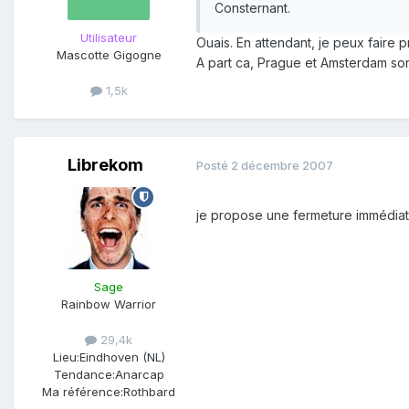
Consternant.
Utilisateur
Ouais. En attendant, je peux faire 
Mascotte Gigogne
A part ca, Prague et Amsterdam sont
1,5k
Librekom
Posté
2 décembre 2007
je propose une fermeture immédiat
Sage
Rainbow Warrior
29,4k
Lieu:
Eindhoven (NL)
Tendance:
Anarcap
Ma référence:
Rothbard