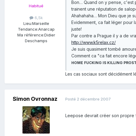
Bon… Quand on y pense, c'est pr
Habitué
trainent une réputation de salop
Ahahahaha… Mon Dieu que je sui
6,5k
Evidemment, ca fait léger pour l
Lieu:
Marseille
juste!
Tendance:
Anarcap
Ma référence:
Didier
Par contre a Prague il y a de vr
Deschamps
http://www.k5relax.cz/
Je suis quasiment tombé amoure
Comment ca "ca fait encore lége
HOME FUCKING IS KILLING PROS
Les cas sociaux sont décidément l
Simon Ovronnaz
Posté
2 décembre 2007
Leepose devrait créer son propre 