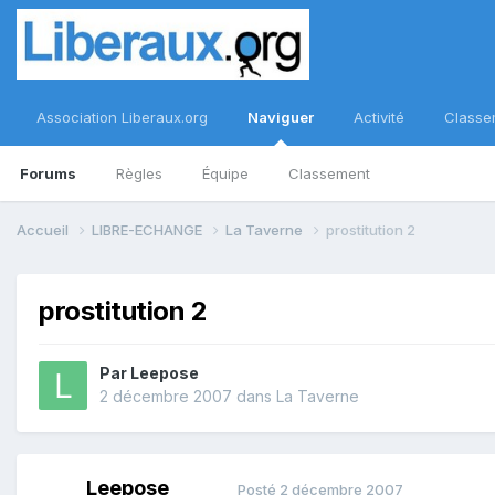
Association Liberaux.org
Naviguer
Activité
Classe
Forums
Règles
Équipe
Classement
Accueil
LIBRE-ECHANGE
La Taverne
prostitution 2
prostitution 2
Par
Leepose
2 décembre 2007
dans
La Taverne
Leepose
Posté
2 décembre 2007