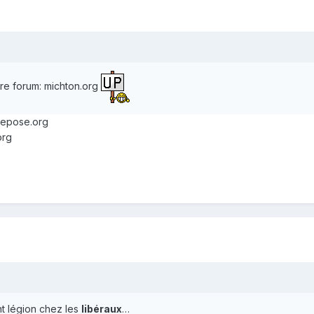
re forum: michton.org
neepose.org
org
t légion chez les
libéraux
…