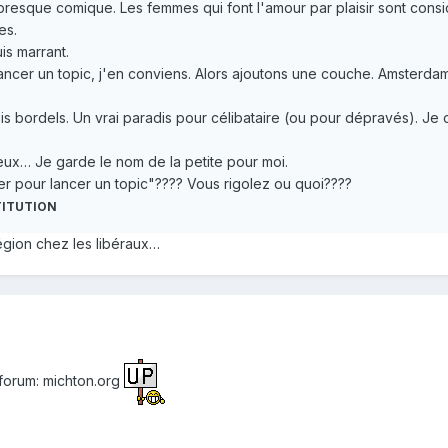
esque comique. Les femmes qui font l'amour par plaisir sont consid
es.
s marrant.
ancer un topic, j'en conviens. Alors ajoutons une couche. Amsterdam, 
ais bordels. Un vrai paradis pour célibataire (ou pour dépravés). Je 
ux… Je garde le nom de la petite pour moi.
r pour lancer un topic"???? Vous rigolez ou quoi????
TITUTION
égion chez les libéraux…
forum: michton.org