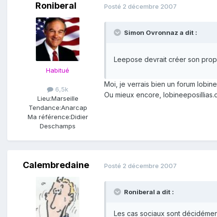
Roniberal
Posté
2 décembre 2007
Simon Ovronnaz a dit :
Leepose devrait créer son prop
Habitué
Moi, je verrais bien un forum lobi
6,5k
Ou mieux encore, lobineeposillias.
Lieu:
Marseille
Tendance:
Anarcap
Ma référence:
Didier
Deschamps
Calembredaine
Posté
2 décembre 2007
Roniberal a dit :
Les cas sociaux sont décidémen