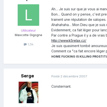
Ah… Je suis sur que je vous ai ma
Bon… Quand on y pense, c'est presq
trainent une réputation de salopes.
Ahahahaha… Mon Dieu que je suis m
Evidemment, ca fait léger pour lance
Utilisateur
Mascotte Gigogne
Par contre a Prague il y a de vrais
http://www.k5relax.cz/
1,5k
Je suis quasiment tombé amoureux…
Comment ca "ca fait encore léger p
HOME FUCKING IS KILLING PROSTIT
Serge
Posté
2 décembre 2007
Consternant.