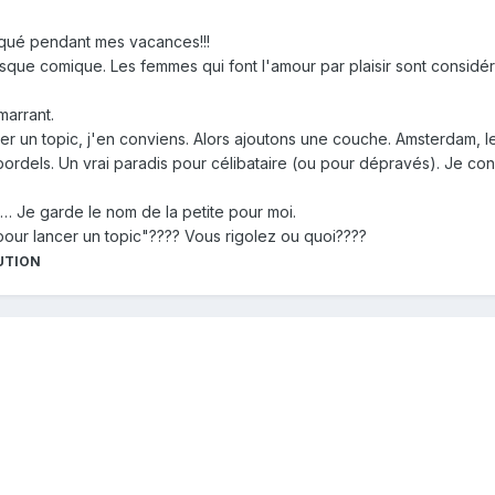
nqué pendant mes vacances!!!
ue comique. Les femmes qui font l'amour par plaisir sont considéré
arrant.
r un topic, j'en conviens. Alors ajoutons une couche. Amsterdam, le "
 bordels. Un vrai paradis pour célibataire (ou pour dépravés). Je con
 Je garde le nom de la petite pour moi.
our lancer un topic"???? Vous rigolez ou quoi????
UTION