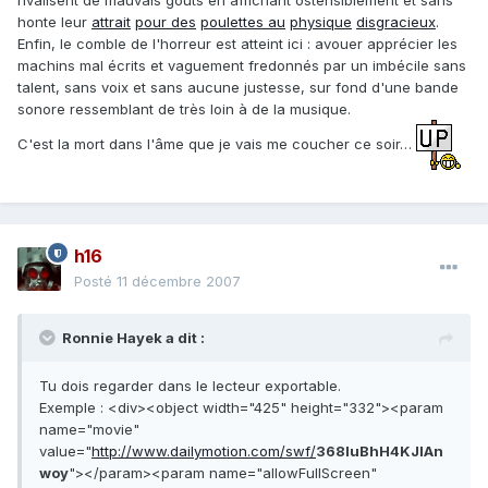
rivalisent de mauvais goûts en affichant ostensiblement et sans
honte leur
attrait
pour des
poulettes au
physique
disgracieux
.
Enfin, le comble de l'horreur est atteint ici : avouer apprécier les
machins mal écrits et vaguement fredonnés par un imbécile sans
talent, sans voix et sans aucune justesse, sur fond d'une bande
sonore ressemblant de très loin à de la musique.
C'est la mort dans l'âme que je vais me coucher ce soir…
h16
Posté
11 décembre 2007
Ronnie Hayek a dit :
Tu dois regarder dans le lecteur exportable.
Exemple : <div><object width="425" height="332"><param
name="movie"
value="
http://www.dailymotion.com/swf/
368IuBhH4KJIAn
woy
"></param><param name="allowFullScreen"