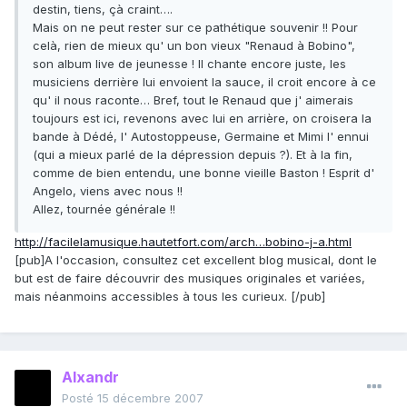
destin, tiens, çà craint….
Mais on ne peut rester sur ce pathétique souvenir !! Pour
celà, rien de mieux qu' un bon vieux "Renaud à Bobino",
son album live de jeunesse ! Il chante encore juste, les
musiciens derrière lui envoient la sauce, il croit encore à ce
qu' il nous raconte… Bref, tout le Renaud que j' aimerais
toujours est ici, revenons avec lui en arrière, on croisera la
bande à Dédé, l' Autostoppeuse, Germaine et Mimi l' ennui
(qui a mieux parlé de la dépression depuis ?). Et à la fin,
comme de bien entendu, une bonne vieille Baston ! Esprit d'
Angelo, viens avec nous !!
Allez, tournée générale !!
http://facilelamusique.hautetfort.com/arch…bobino-j-a.html
[pub]A l'occasion, consultez cet excellent blog musical, dont le
but est de faire découvrir des musiques originales et variées,
mais néanmoins accessibles à tous les curieux. [/pub]
Alxandr
Posté
15 décembre 2007