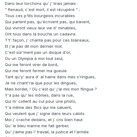
Dans leur torchons qu' j' lirais jamais :
" Renaud, c'est mort, il est récupéré " ;
Tous ces p'tits bourgeois incurables
Qui parlent pas, qu'écrivent pas, qui bavent,
Qui vivront vieux leur vie d' minables,
Ont tous dans la bouche un cadavre.
T't' façon, j' chante pas pour ces blaireaux,
Et j'ai pas dit mon dernier mot.
C'est sûr'ment pas un disque d'or,
Ou un Olympia à moi tout seul,
Qui me feront virer de bord,
Qui me feront fermer ma gueule.
Tant qu'y' aura d' al haine dans mes s'ringues,
Je ne chant'rai que pour les dingues,
Mais bordel, ! Où c'est qu' j'ai mis mon flingue ?
Y'a pas qu' les mômes, dans la rue,
Qui m' collent au cul pour une photo,
Y'a même des flics qui me saluent,
Qui veulent que j' signe dans leurs calots.
Moi j' crache dedans, et j' cris bien haut
Qu' le bleu marine me fait gerber,
Qu' j'aime pas l' travail, la justice et l'armée.