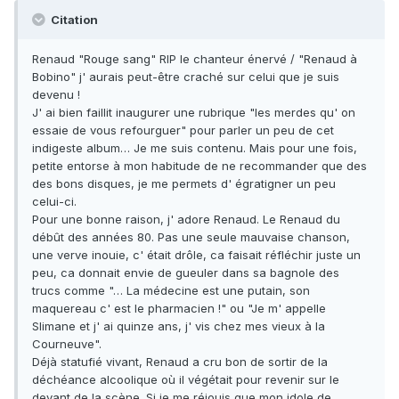
Citation
Renaud "Rouge sang" RIP le chanteur énervé / "Renaud à
Bobino" j' aurais peut-être craché sur celui que je suis
devenu !
J' ai bien faillit inaugurer une rubrique "les merdes qu' on
essaie de vous refourguer" pour parler un peu de cet
indigeste album… Je me suis contenu. Mais pour une fois,
petite entorse à mon habitude de ne recommander que des
des bons disques, je me permets d' égratigner un peu
celui-ci.
Pour une bonne raison, j' adore Renaud. Le Renaud du
débût des années 80. Pas une seule mauvaise chanson,
une verve inouie, c' était drôle, ca faisait réfléchir juste un
peu, ca donnait envie de gueuler dans sa bagnole des
trucs comme "… La médecine est une putain, son
maquereau c' est le pharmacien !" ou "Je m' appelle
Slimane et j' ai quinze ans, j' vis chez mes vieux à la
Courneuve".
Déjà statufié vivant, Renaud a cru bon de sortir de la
déchéance alcoolique où il végétait pour revenir sur le
devant de la scène. Si je me réjouis que mon idole de