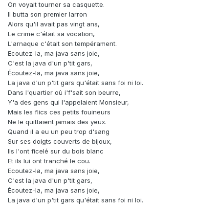
On voyait tourner sa casquette.
Il butta son premier larron
Alors qu'il avait pas vingt ans,
Le crime c'était sa vocation,
L'arnaque c'était son tempérament.
Ecoutez-la, ma java sans joie,
C'est la java d'un p'tit gars,
Écoutez-la, ma java sans joie,
La java d'un p'tit gars qu'était sans foi ni loi.
Dans l'quartier où i'f'sait son beurre,
Y'a des gens qui l'appelaient Monsieur,
Mais les flics ces petits fouineurs
Ne le quittaient jamais des yeux.
Quand il a eu un peu trop d'sang
Sur ses doigts couverts de bijoux,
Ils l'ont ficelé sur du bois blanc
Et ils lui ont tranché le cou.
Ecoutez-la, ma java sans joie,
C'est la java d'un p'tit gars,
Écoutez-la, ma java sans joie,
La java d'un p'tit gars qu'était sans foi ni loi.