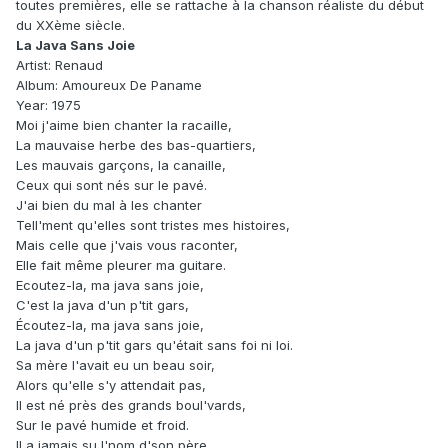
toutes premières, elle se rattache à la chanson réaliste du début
du XXème siècle.
La Java Sans Joie
Artist: Renaud
Album: Amoureux De Paname
Year: 1975
Moi j'aime bien chanter la racaille,
La mauvaise herbe des bas-quartiers,
Les mauvais garçons, la canaille,
Ceux qui sont nés sur le pavé.
J'ai bien du mal à les chanter
Tell'ment qu'elles sont tristes mes histoires,
Mais celle que j'vais vous raconter,
Elle fait même pleurer ma guitare.
Ecoutez-la, ma java sans joie,
C'est la java d'un p'tit gars,
Écoutez-la, ma java sans joie,
La java d'un p'tit gars qu'était sans foi ni loi.
Sa mère l'avait eu un beau soir,
Alors qu'elle s'y attendait pas,
Il est né près des grands boul'vards,
Sur le pavé humide et froid.
Il a jamais su l'nom d'son père,