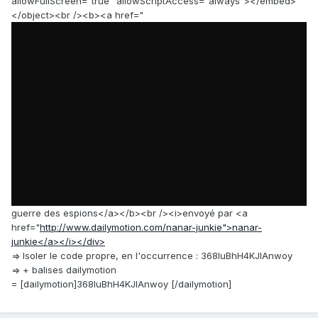
allowFullScreen="true" allowScriptAccess="always"></embed>
</object><br /><b><a href="
guerre des espions</a></b><br /><i>envoyé par <a
href="
http://www.dailymotion.com/nanar-junkie">nanar-
junkie</a></i></div>
=> Isoler le code propre, en l'occurrence : 368IuBhH4KJIAnwoy
=> + balises dailymotion
= [dailymotion]368IuBhH4KJIAnwoy [/dailymotion]