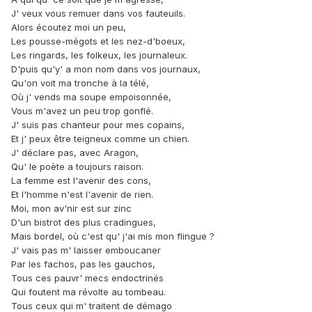
J' veux vous remuer dans vos fauteuils.
Alors écoutez moi un peu,
Les pousse-mégots et les nez-d'boeux,
Les ringards, les folkeux, les journaleux.
D'puis qu'y' a mon nom dans vos journaux,
Qu'on voit ma tronche à la télé,
Où j' vends ma soupe empoisonnée,
Vous m'avez un peu trop gonflé.
J' suis pas chanteur pour mes copains,
Et j' peux être teigneux comme un chien.
J' déclare pas, avec Aragon,
Qu' le poète a toujours raison.
La femme est l'avenir des cons,
Et l'homme n'est l'avenir de rien.
Moi, mon av'nir est sur zinc
D'un bistrot des plus cradingues,
Mais bordel, où c'est qu' j'ai mis mon flingue ?
J' vais pas m' laisser emboucaner
Par les fachos, pas les gauchos,
Tous ces pauvr' mecs endoctrinés
Qui foutent ma révolte au tombeau.
Tous ceux qui m' traitent de démago