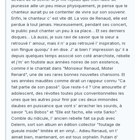
jeunesse aille un peu mieux physiquement, je pense que le
chanteur aurait pu se contenter de vivre sur son souvenir.
Enfin, le chanteur c' est vite dit. La voix de Renaud, elle est
perdue à tout jamais. Heureusement, pendant ses concert,
le public peut chanter un peu à sa place… Et ses derniers
disques… Là aussi, je suis ravi de savoir que le sieur a
retrouvé l' amour, mais il n' a pas retrouvé l' inspiration, ni
son flingue quoiqu' il en dise. J' ai bien l' impression qu' il a
depuis quelques temps associé son coté anarchiste, rebelle
et j'm' en foutiste aux années noires de son existence,
comme il le chantait dans "Monsieur Renaud, Mister
Renard", une de ses rares bonnes nouvelles chansons. Et
ses années maudites comme dirait un rappeur connu "Ca
fait partie de son passé". Que reste-t-il ? Une amourette d'
adolescent, des révoltes toutes plus conventionnelles les
unes que les autres pour finir par ces deux immondes
daubes en puissance que vont s' arracher les sourds, à
savoir "Les Bobos" et "Elle est facho, elle vote Sarko".
Comble du ridicule, l' ancien rebelle fait sa pub avec
Delerm, sort son album en édition collector "foutage de
gueule inside" limitée et en vinyl… Adieu Renaud, on t'
aimait bien, maintenant, on est tous orphelin. Putain d'