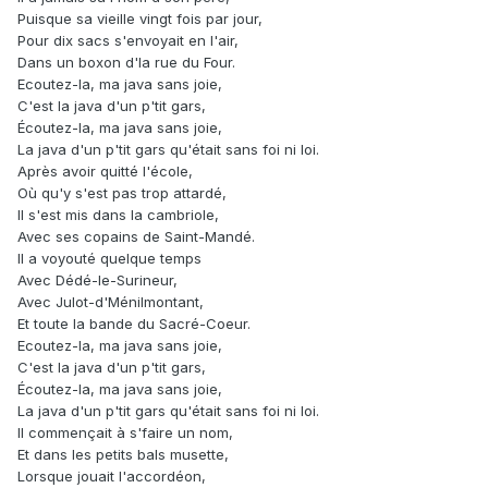
Puisque sa vieille vingt fois par jour,
Pour dix sacs s'envoyait en l'air,
Dans un boxon d'la rue du Four.
Ecoutez-la, ma java sans joie,
C'est la java d'un p'tit gars,
Écoutez-la, ma java sans joie,
La java d'un p'tit gars qu'était sans foi ni loi.
Après avoir quitté l'école,
Où qu'y s'est pas trop attardé,
Il s'est mis dans la cambriole,
Avec ses copains de Saint-Mandé.
Il a voyouté quelque temps
Avec Dédé-le-Surineur,
Avec Julot-d'Ménilmontant,
Et toute la bande du Sacré-Coeur.
Ecoutez-la, ma java sans joie,
C'est la java d'un p'tit gars,
Écoutez-la, ma java sans joie,
La java d'un p'tit gars qu'était sans foi ni loi.
Il commençait à s'faire un nom,
Et dans les petits bals musette,
Lorsque jouait l'accordéon,