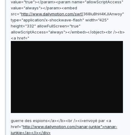
value="true"></param><param name="allowScriptAccess"
value="always"></param><embed
src="
http://www.dailymotion.com/swf/
368IuBhH4KJIAnwoy"
type="application/x-shockwave-flash" width="425"
height="332" allowFullScreen="true"
allowScriptAccess="always"></embed></object><br /><b>
<a href="
guerre des espions</a></b><br /><i>envoyé par <a
href="
http://www.dailymotion.com/nanar-junkie">nanar-
junkie</a></i></div>