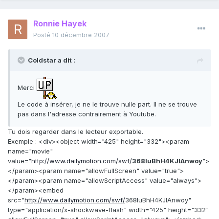
Ronnie Hayek
Posté
10 décembre 2007
Coldstar a dit :
Merci
Le code à insérer, je ne le trouve nulle part. Il ne se trouve
pas dans l'adresse contrairement à Youtube.
Tu dois regarder dans le lecteur exportable.
Exemple : <div><object width="425" height="332"><param
name="movie"
value="
http://www.dailymotion.com/swf/
368IuBhH4KJIAnwoy
">
</param><param name="allowFullScreen" value="true">
</param><param name="allowScriptAccess" value="always">
</param><embed
src="
http://www.dailymotion.com/swf/
368IuBhH4KJIAnwoy"
type="application/x-shockwave-flash" width="425" height="332"