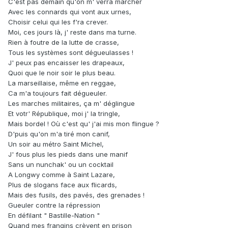
C'est pas demain qu'on m' verra marcher
Avec les connards qui vont aux urnes,
Choisir celui qui les f'ra crever.
Moi, ces jours là, j' reste dans ma turne.
Rien à foutre de la lutte de crasse,
Tous les systèmes sont dégueulasses !
J' peux pas encaisser les drapeaux,
Quoi que le noir soir le plus beau.
La marseillaise, même en reggae,
Ca m'a toujours fait dégueuler.
Les marches militaires, ça m' déglingue
Et votr' République, moi j' la tringle,
Mais bordel ! Où c'est qu' j'ai mis mon flingue ?
D'puis qu'on m'a tiré mon canif,
Un soir au métro Saint Michel,
J' fous plus les pieds dans une manif
Sans un nunchak' ou un cocktail
A Longwy comme à Saint Lazare,
Plus de slogans face aux flicards,
Mais des fusils, des pavés, des grenades !
Gueuler contre la répression
En défilant " Bastille-Nation "
Quand mes frangins crèvent en prison