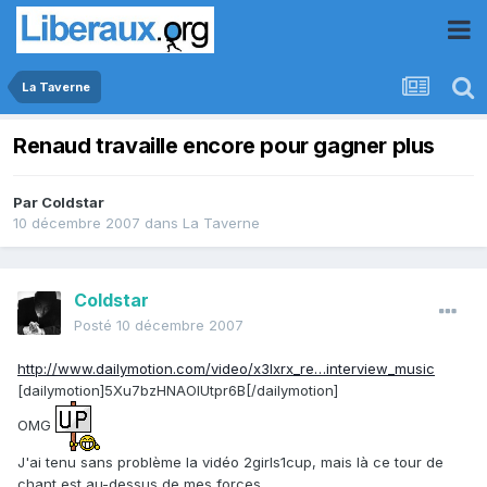
La Taverne
Renaud travaille encore pour gagner plus
Par
Coldstar
10 décembre 2007
dans
La Taverne
Coldstar
Posté
10 décembre 2007
http://www.dailymotion.com/video/x3lxrx_re…interview_music
[dailymotion]5Xu7bzHNAOIUtpr6B[/dailymotion]
OMG
J'ai tenu sans problème la vidéo 2girls1cup, mais là ce tour de
chant est au-dessus de mes forces.