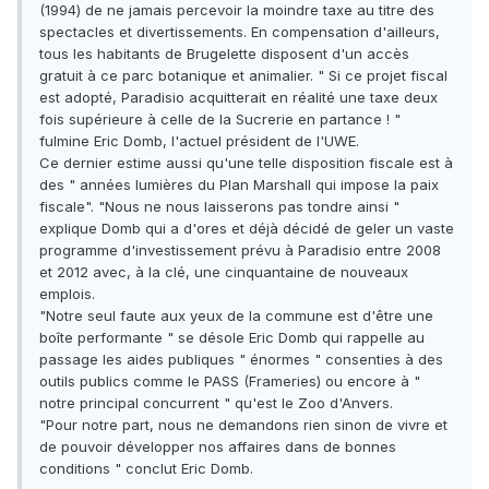
(1994) de ne jamais percevoir la moindre taxe au titre des
spectacles et divertissements. En compensation d'ailleurs,
tous les habitants de Brugelette disposent d'un accès
gratuit à ce parc botanique et animalier. " Si ce projet fiscal
est adopté, Paradisio acquitterait en réalité une taxe deux
fois supérieure à celle de la Sucrerie en partance ! "
fulmine Eric Domb, l'actuel président de l'UWE.
Ce dernier estime aussi qu'une telle disposition fiscale est à
des " années lumières du Plan Marshall qui impose la paix
fiscale". "Nous ne nous laisserons pas tondre ainsi "
explique Domb qui a d'ores et déjà décidé de geler un vaste
programme d'investissement prévu à Paradisio entre 2008
et 2012 avec, à la clé, une cinquantaine de nouveaux
emplois.
"Notre seul faute aux yeux de la commune est d'être une
boîte performante " se désole Eric Domb qui rappelle au
passage les aides publiques " énormes " consenties à des
outils publics comme le PASS (Frameries) ou encore à "
notre principal concurrent " qu'est le Zoo d'Anvers.
"Pour notre part, nous ne demandons rien sinon de vivre et
de pouvoir développer nos affaires dans de bonnes
conditions " conclut Eric Domb.