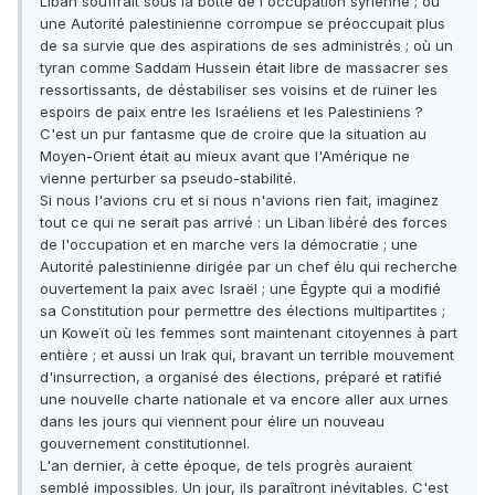
Liban souffrait sous la botte de l'occupation syrienne ; où
une Autorité palestinienne corrompue se préoccupait plus
de sa survie que des aspirations de ses administrés ; où un
tyran comme Saddam Hussein était libre de massacrer ses
ressortissants, de déstabiliser ses voisins et de ruiner les
espoirs de paix entre les Israéliens et les Palestiniens ?
C'est un pur fantasme que de croire que la situation au
Moyen-Orient était au mieux avant que l'Amérique ne
vienne perturber sa pseudo-stabilité.
Si nous l'avions cru et si nous n'avions rien fait, imaginez
tout ce qui ne serait pas arrivé : un Liban libéré des forces
de l'occupation et en marche vers la démocratie ; une
Autorité palestinienne dirigée par un chef élu qui recherche
ouvertement la paix avec Israël ; une Égypte qui a modifié
sa Constitution pour permettre des élections multipartites ;
un Koweït où les femmes sont maintenant citoyennes à part
entière ; et aussi un Irak qui, bravant un terrible mouvement
d'insurrection, a organisé des élections, préparé et ratifié
une nouvelle charte nationale et va encore aller aux urnes
dans les jours qui viennent pour élire un nouveau
gouvernement constitutionnel.
L'an dernier, à cette époque, de tels progrès auraient
semblé impossibles. Un jour, ils paraîtront inévitables. C'est