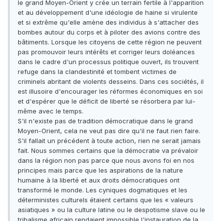
le grand Moyen-Orient y crée un terrain fertile à l'apparition
et au développement d'une idéologie de haine si virulente
et si extrême qu'elle amène des individus à s'attacher des
bombes autour du corps et à piloter des avions contre des
bâtiments. Lorsque les citoyens de cette région ne peuvent
pas promouvoir leurs intérêts et corriger leurs doléances
dans le cadre d'un processus politique ouvert, ils trouvent
refuge dans la clandestinité et tombent victimes de
criminels abritant de violents desseins. Dans ces sociétés, il
est illusoire d'encourager les réformes économiques en soi
et d'espérer que le déficit de liberté se résorbera par lui-
même avec le temps.
S'il n'existe pas de tradition démocratique dans le grand
Moyen-Orient, cela ne veut pas dire qu'il ne faut rien faire.
S'il fallait un précédent à toute action, rien ne serait jamais
fait. Nous sommes certains que la démocratie va prévaloir
dans la région non pas parce que nous avons foi en nos
principes mais parce que les aspirations de la nature
humaine à la liberté et aux droits démocratiques ont
transformé le monde. Les cyniques dogmatiques et les
déterministes culturels étaient certains que les « valeurs
asiatiques » ou la culture latine ou le despotisme slave ou le
tribalisme africain rendaient impossible l'instauration de la