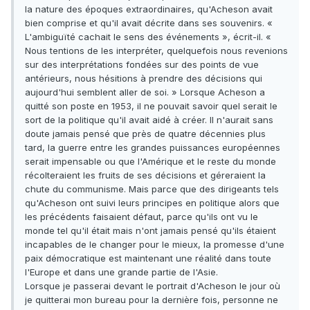
la nature des époques extraordinaires, qu'Acheson avait
bien comprise et qu'il avait décrite dans ses souvenirs. «
L'ambiguïté cachait le sens des événements », écrit-il. «
Nous tentions de les interpréter, quelquefois nous revenions
sur des interprétations fondées sur des points de vue
antérieurs, nous hésitions à prendre des décisions qui
aujourd'hui semblent aller de soi. » Lorsque Acheson a
quitté son poste en 1953, il ne pouvait savoir quel serait le
sort de la politique qu'il avait aidé à créer. Il n'aurait sans
doute jamais pensé que près de quatre décennies plus
tard, la guerre entre les grandes puissances européennes
serait impensable ou que l'Amérique et le reste du monde
récolteraient les fruits de ses décisions et géreraient la
chute du communisme. Mais parce que des dirigeants tels
qu'Acheson ont suivi leurs principes en politique alors que
les précédents faisaient défaut, parce qu'ils ont vu le
monde tel qu'il était mais n'ont jamais pensé qu'ils étaient
incapables de le changer pour le mieux, la promesse d'une
paix démocratique est maintenant une réalité dans toute
l'Europe et dans une grande partie de l'Asie.
Lorsque je passerai devant le portrait d'Acheson le jour où
je quitterai mon bureau pour la dernière fois, personne ne