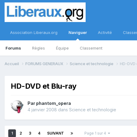
Association Liberaux.org
Naviguer
Activité
Classe
Forums
Règles
Équipe
Classement
Accueil
FORUMS GENERAUX
Science et technologie
HD-DVD e
HD-DVD et Blu-ray
Par
phantom_opera
4 janvier 2008
dans
Science et technologie
1
2
3
4
SUIVANT
Page 1 sur 4