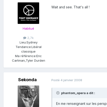
Wait and see. That's all !
Habitué
2,7k
Lieu:
Sydney
Tendance:
Libéral
classique
Ma référence:
Eric
Cartman,Tyler Durden
Sekonda
Posté
4 janvier 2008
phantom_opera a dit :
En me renseignant sur les persp