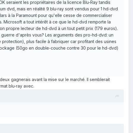
DK seraient les propriétaires de la licence Blu-Ray tandis
orum dvd, mais en réalité 9 blu-ray sont vendus pour 1 hd-dvd
llars à la Paramount pour qu'elle cesse de commercialiser
. Microsoft a tout intérêt à ce que le hd-dvd remporte la
 propre lecteur de hd-dvd à un tout petit prix (179 euros).
te guerre d'après vous? Les arguments des pro-hd-dvd: un
rotection), plus facile à fabriquer car profitant des usines
e stockage (50go en double-couche contre 30 pour le hd-dvd)
eux gagnerais avant la mise sur le marché. Il semblerait
mat blu-ray avec.