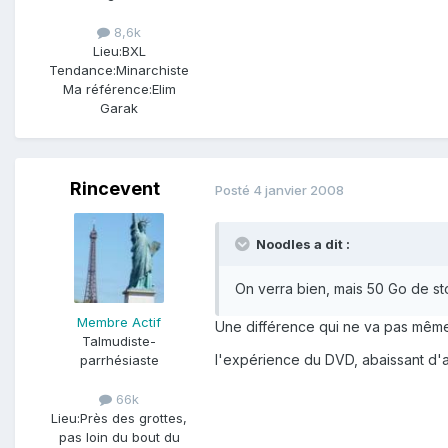
8,6k
Lieu:
BXL
Tendance:
Minarchiste
Ma référence:
Elim
Garak
Rincevent
Posté
4 janvier 2008
Noodles a dit :
On verra bien, mais 50 Go de s
Membre Actif
Une différence qui ne va pas même d
Talmudiste-
l'expérience du DVD, abaissant d'au
parrhésiaste
66k
Lieu:
Près des grottes,
pas loin du bout du