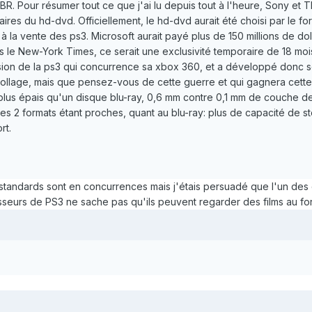
BR. Pour résumer tout ce que j'ai lu depuis tout à l'heure, Sony et T
ires du hd-dvd. Officiellement, le hd-dvd aurait été choisi par le f
à la vente des ps3. Microsoft aurait payé plus de 150 millions de do
ès le New-York Times, ce serait une exclusivité temporaire de 18 mois
ion de la ps3 qui concurrence sa xbox 360, et a développé donc son
trollage, mais que pensez-vous de cette guerre et qui gagnera cet
plus épais qu'un disque blu-ray, 0,6 mm contre 0,1 mm de couche de p
 les 2 formats étant proches, quant au blu-ray: plus de capacité d
rt.
standards sont en concurrences mais j'étais persuadé que l'un des d
seurs de PS3 ne sache pas qu'ils peuvent regarder des films au for