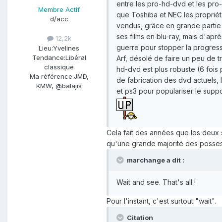
entre les pro-hd-dvd et les pro-
Membre Actif
que Toshiba et NEC les propriéta
d/acc
vendus, grâce en grande partie 
ses films en blu-ray, mais d'apr
12,2k
guerre pour stopper la progress
Lieu:
Yvelines
Tendance:
Libéral
Arf, désolé de faire un peu de 
classique
hd-dvd est plus robuste (6 fois 
Ma référence:
JMD,
de fabrication des dvd actuels,
KMW, @balajis
et ps3 pour populariser le suppo
Cela fait des années que les deux 
qu'une grande majorité des posses
marchange a dit :
Wait and see. That's all !
Pour l'instant, c'est surtout "wait".
Citation