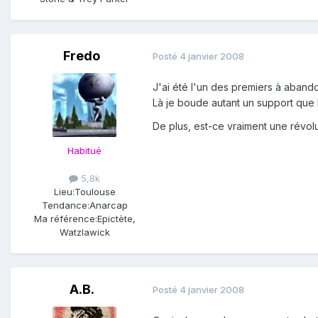
Fredo
Posté
4 janvier 2008
J'ai été l'un des premiers à aband
Là je boude autant un support que l
De plus, est-ce vraiment une révol
Habitué
5,8k
Lieu:
Toulouse
Tendance:
Anarcap
Ma référence:
Epictète,
Watzlawick
A.B.
Posté
4 janvier 2008