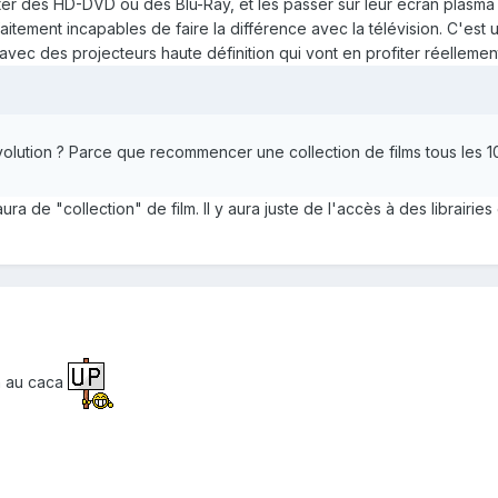
er des HD-DVD ou des Blu-Ray, et les passer sur leur écran plasma
faitement incapables de faire la différence avec la télévision. C'est
s, avec des projecteurs haute définition qui vont en profiter réellemen
volution ? Parce que recommencer une collection de films tous les 
a de "collection" de film. Il y aura juste de l'accès à des librairie
h au caca