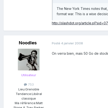
The New York Times notes that,
format war. This is a wise decisi
http://slashdot.org/article.pl?sid=
Noodles
Posté
4 janvier 2008
On verra bien, mais 50 Go de stoc
Utilisateur
753
Lieu:
Grenoble
Tendance:
Libéral
classique
Ma référence:
Matt
Stone & Trey Parker