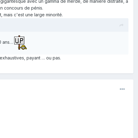
 gigantesque avec un gamma de merde, de manière distraite, à
 un concours de pénis.
t, mais c'est une large minorité.
10 ans…
s exhaustives, payant … ou pas.