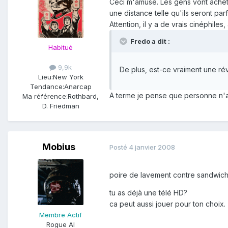
Ceci m'amuse. Les gens vont achet
une distance telle qu'ils seront par
Attention, il y a de vrais cinéphile
Fredo a dit :
Habitué
9,9k
De plus, est-ce vraiment une ré
Lieu:
New York
Tendance:
Anarcap
A terme je pense que personne n'aur
Ma référence:
Rothbard,
D. Friedman
Mobius
Posté
4 janvier 2008
poire de lavement contre sandwic
tu as déjà une télé HD?
ca peut aussi jouer pour ton choix.
Membre Actif
Rogue AI