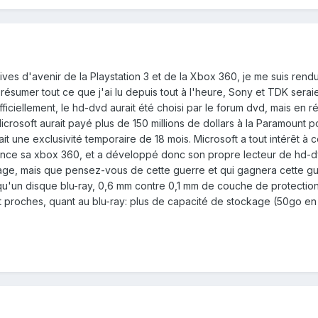
ives d'avenir de la Playstation 3 et de la Xbox 360, je me suis ren
résumer tout ce que j'ai lu depuis tout à l'heure, Sony et TDK seraie
ficiellement, le hd-dvd aurait été choisi par le forum dvd, mais en 
icrosoft aurait payé plus de 150 millions de dollars à la Paramount p
t une exclusivité temporaire de 18 mois. Microsoft a tout intérêt à
nce sa xbox 360, et a développé donc son propre lecteur de hd-dvd 
ollage, mais que pensez-vous de cette guerre et qui gagnera cette
 qu'un disque blu-ray, 0,6 mm contre 0,1 mm de couche de protection),
nt proches, quant au blu-ray: plus de capacité de stockage (50go 