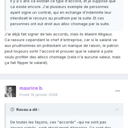
Il y a 5 ans ca existait ce type d'accord, et je suppose que
ca existe encore. J'ai plusieurs exemple de personnes
ayant signe un contrat, qui en echange d'indemnite leur
interdisait le recours au prudhom par la suite. Et ces
personnes ont eut droit aux alloc chomage par la suite.
J'ai déjà fait signer de tels accords, mais ils étaient illégaux.
Ca rassure cependant le chef d'entreprise, car si le salarié va
aux prudhommes en prétextant un manque de raison, le patron
peut toujours sortir l'accord et prouver que le salarié a juste
voulu profiter des allocs chomage (cela n'a aucune valeur, mais
ça fait flipper le salarié).
maurice b.
Posté
16 janvier 2008
Rocou a dit :
De toutes les façons, ces "accords" -qui ne sont pas
encore signés- sont absolument dérisoires. Ce sont des