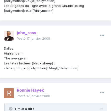
[dailymotion]x2d2jo[/dailymotion]
Les Brigades du Tigre avec le grand Claude Bolling
[dailymotion]x15uti[/dailymotion]
john_ross
Posté
17 janvier 2008
Dallas:
Highlander :
The avengers :
Les têtes brulées (black sheep) :
chicago hope: [dailymotion]x14agf[/dailymotion]
Ronnie Hayek
Posté
17 janvier 2008
Timur a dit :