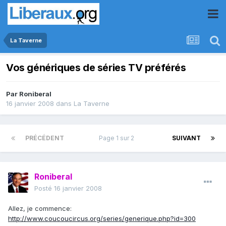
La Taverne
Vos génériques de séries TV préférés
Par
Roniberal
16 janvier 2008
dans
La Taverne
PRÉCÉDENT
Page 1 sur 2
SUIVANT
Roniberal
Posté
16 janvier 2008
Allez, je commence:
http://www.coucoucircus.org/series/generique.php?id=300