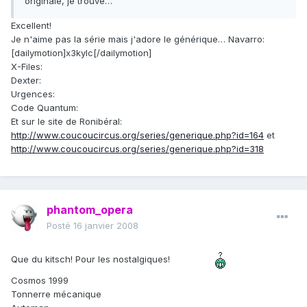
originale, je trouve…
Excellent!
Je n'aime pas la série mais j'adore le générique… Navarro:
[dailymotion]x3kylc[/dailymotion]
X-Files:
Dexter:
Urgences:
Code Quantum:
Et sur le site de Ronibéral:
http://www.coucoucircus.org/series/generique.php?id=164
et
http://www.coucoucircus.org/series/generique.php?id=318
phantom_opera
Posté
16 janvier 2008
Que du kitsch! Pour les nostalgiques!
Cosmos 1999
Tonnerre mécanique