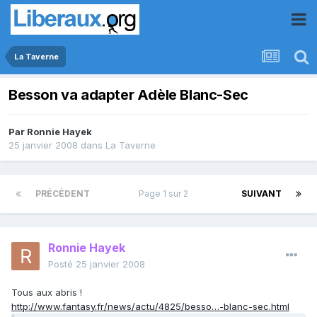
La Taverne
Besson va adapter Adèle Blanc-Sec
Par
Ronnie Hayek
25 janvier 2008
dans
La Taverne
PRÉCÉDENT
Page 1 sur 2
SUIVANT
Ronnie Hayek
Posté
25 janvier 2008
Tous aux abris !
http://www.fantasy.fr/news/actu/4825/besso…-blanc-sec.html