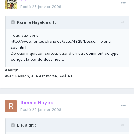
Posté
25 janvier 2008
Ronnie Hayek a dit :
Tous aux abris !
http://www.fantasy.fr/news/actu/4825/besso…-blanc-
sec.html
De quoi inquiéter, surtout quand on sait
comment ce type
conçoit la bande dessinée…
Aaargh !
Avec Besson, elle est morte, Adèle !
Ronnie Hayek
Posté
25 janvier 2008
L.F. a dit :