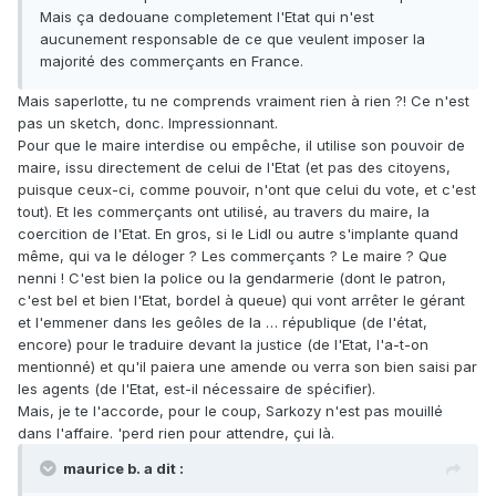
Mais ça dedouane completement l'Etat qui n'est
aucunement responsable de ce que veulent imposer la
majorité des commerçants en France.
Mais saperlotte, tu ne comprends vraiment rien à rien ?! Ce n'est
pas un sketch, donc. Impressionnant.
Pour que le maire interdise ou empêche, il utilise son pouvoir de
maire, issu directement de celui de l'Etat (et pas des citoyens,
puisque ceux-ci, comme pouvoir, n'ont que celui du vote, et c'est
tout). Et les commerçants ont utilisé, au travers du maire, la
coercition de l'Etat. En gros, si le Lidl ou autre s'implante quand
même, qui va le déloger ? Les commerçants ? Le maire ? Que
nenni ! C'est bien la police ou la gendarmerie (dont le patron,
c'est bel et bien l'Etat, bordel à queue) qui vont arrêter le gérant
et l'emmener dans les geôles de la … république (de l'état,
encore) pour le traduire devant la justice (de l'Etat, l'a-t-on
mentionné) et qu'il paiera une amende ou verra son bien saisi par
les agents (de l'Etat, est-il nécessaire de spécifier).
Mais, je te l'accorde, pour le coup, Sarkozy n'est pas mouillé
dans l'affaire. 'perd rien pour attendre, çui là.
maurice b. a dit :