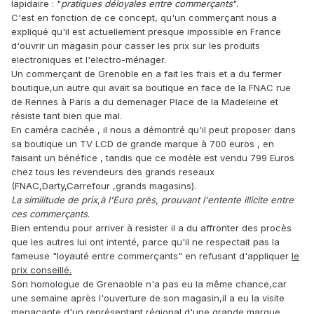
lapidaire : "
pratiques déloyales entre commerçants
".
C'est en fonction de ce concept, qu'un commerçant nous a
expliqué qu'il est actuellement presque impossible en France
d'ouvrir un magasin pour casser les prix sur les produits
electroniques et l'electro-ménager.
Un commerçant de Grenoble en a fait les frais et a du fermer
boutique,un autre qui avait sa boutique en face de la FNAC rue
de Rennes à Paris a du demenager Place de la Madeleine et
résiste tant bien que mal.
En caméra cachée , il nous a démontré qu'il peut proposer dans
sa boutique un TV LCD de grande marque à 700 euros , en
faisant un bénéfice , tandis que ce modèle est vendu 799 Euros
chez tous les revendeurs des grands reseaux
(FNAC,Darty,Carrefour ,grands magasins).
La similitude de prix,à l'Euro près, prouvant l'entente illicite entre
ces commerçants
.
Bien entendu pour arriver à resister il a du affronter des procès
que les autres lui ont intenté, parce qu'il ne respectait pas la
fameuse "loyauté entre commerçants" en refusant d'appliquer
le
prix conseillé.
Son homologue de Grenaoble n'a pas eu la même chance,car
une semaine après l'ouverture de son magasin,il a eu la visite
menaçante d'un représentant régional d'une grande marque