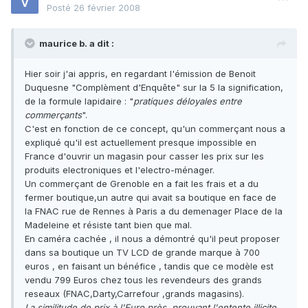
Posté
26 février 2008
maurice b. a dit :
Hier soir j'ai appris, en regardant l'émission de Benoit
Duquesne "Complèment d'Enquête" sur la 5 la signification,
de la formule lapidaire : "
pratiques déloyales entre
commerçants
".
C'est en fonction de ce concept, qu'un commerçant nous a
expliqué qu'il est actuellement presque impossible en
France d'ouvrir un magasin pour casser les prix sur les
produits electroniques et l'electro-ménager.
Un commerçant de Grenoble en a fait les frais et a du
fermer boutique,un autre qui avait sa boutique en face de
la FNAC rue de Rennes à Paris a du demenager Place de la
Madeleine et résiste tant bien que mal.
En caméra cachée , il nous a démontré qu'il peut proposer
dans sa boutique un TV LCD de grande marque à 700
euros , en faisant un bénéfice , tandis que ce modèle est
vendu 799 Euros chez tous les revendeurs des grands
reseaux (FNAC,Darty,Carrefour ,grands magasins).
La similitude de prix,à l'Euro près, prouvant l'entente illicite