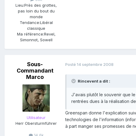
Lieu:
Près des grottes,
pas loin du bout du
monde
Tendance:
Libéral
classique
Ma référence:
Revel,
Simonnot, Sowell
Sous-
Posté
14 septembre 2008
Commandant
Marco
Rincevent a dit :
J'avais plutôt le souvenir que l
rentrées dues à la réalisation d
Greenspan donne l'explication suiva
Utilisateur
technologies de l'information (infor
Herr Obersturmführer
à part manger ses promesses de ne
14,6k