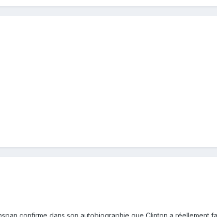
eenspan confirme dans son autobiographie que Clinton a réellement f