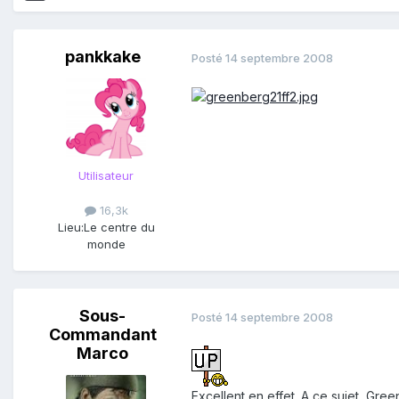
pankkake
Posté
14 septembre 2008
Utilisateur
16,3k
Lieu:
Le centre du
monde
Sous-
Posté
14 septembre 2008
Commandant
Marco
Excellent en effet. A ce sujet, Gr