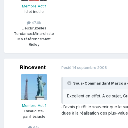
Membre Actif
Idiot inutile
47,6k
Lieu:
Bruxelles
Tendance:
Minarchiste
Ma référence:
Matt
Ridley
Rincevent
Posté
14 septembre 2008
Sous-Commandant Marco a di
Excellent en effet. A ce sujet,
Membre Actif
J'avais plutôt le souvenir que le s
Talmudiste-
dues à la réalisation des plus-value
parrhésiaste
66k