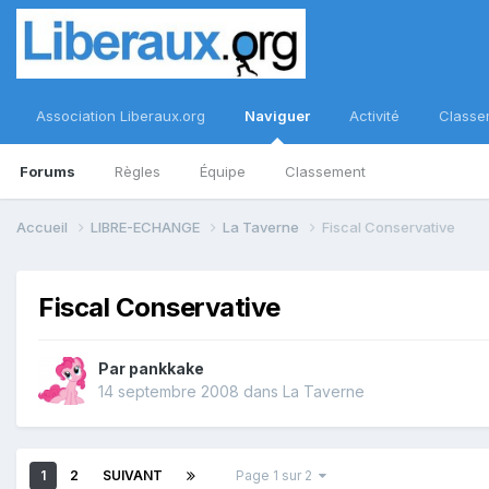
Association Liberaux.org
Naviguer
Activité
Classe
Forums
Règles
Équipe
Classement
Accueil
LIBRE-ECHANGE
La Taverne
Fiscal Conservative
Fiscal Conservative
Par
pankkake
14 septembre 2008
dans
La Taverne
1
2
SUIVANT
Page 1 sur 2