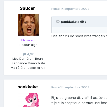
Saucer
Posté
14 septembre 2008
pankkake a dit :
Ces abrutis de socialistes françai
Utilisateur
Poseur aigri
4,9k
Lieu:
Derrière… Bouh !
Tendance:
Minarchiste
Ma référence:
Roller Girl
pankkake
Posté
14 septembre 2008
Et, si ce graphe dit vrai*, il est 
* je suis sceptique comme une fos