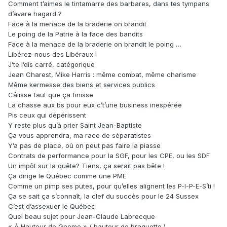
Comment t’aimes le tintamarre des barbares, dans tes tympans
d’avare hagard ?
Face à la menace de la braderie on brandit
Le poing de la Patrie à la face des bandits
Face à la menace de la braderie on brandit le poing …
Libérez-nous des Libéraux !
J’te l’dis carré, catégorique
Jean Charest, Mike Harris : même combat, même charisme
Même kermesse des biens et services publics
Câlisse faut que ça finisse
La chasse aux bs pour eux c’t’une business inespérée
Pis ceux qui dépérissent
Y reste plus qu’à prier Saint Jean-Baptiste
Ça vous apprendra, ma race de séparatistes
Y’a pas de place, où on peut pas faire la piasse
Contrats de performance pour la SGF, pour les CPE, ou les SDF
Un impôt sur la quête? Tiens, ça serait pas bête !
Ça dirige le Québec comme une PME
Comme un pimp ses putes, pour qu’elles alignent les P-I-P-E-S’ti !
Ça se sait ça s’connaît, la clef du succès pour le 24 Sussex
C’est d’assexuer le Québec
Quel beau sujet pour Jean-Claude Labrecque
« À Hauteur de Gnome » ( hauteur de braguette )