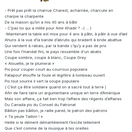
- Prêt pas prêt la charrue Charest, acharnée, charcute en
charpie la charpente
De la maison qu’on a mis 40 ans à bâtir
- C’pas toi qui a milité pour Amir Khadir ? -( … )
-Maintenant la table est mise pour 4 ans à pâtir, à pâlir à vue d’œil
Ahuris à la vue d’la bande d’abrutis qui bradent à bride abattue
Qui vendent à rabais, par la bande c’qu’y a pas de prix
Une fois l’mandat fini, le pays ressemble d'un abatis
Coupe sombre, coupe à blanc, Coupe Grey
« Alouette, je te plumerai »
Pis pour couper court au courroux populaire
Patapouf étouffe la foule et légifère à tombeau ouvert
Pis tout sourire il sert la soupe populaire
( C’est ça être solidaire quand on a sacré tout à terre )
Afin de faire taire un argumentaire unique en terre d’Amérique
Mais son affaire, ça fait ben trop l’affaire des régents d’affaires
Du Canada pis du Conseil du Patronat
Bâillon pas bâillon, je raille pareil, le patron des patrons
« Ta yeule Taillon ! »
Heille si le dément démantèlement t’excite tellement
Que c’est comme de la musique à tes oreilles