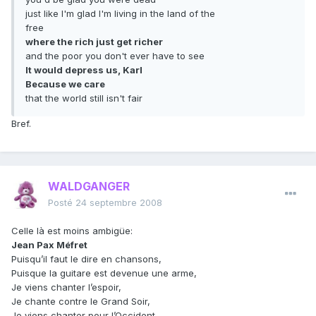
just like I'm glad I'm living in the land of the
free
where the rich just get richer
and the poor you don't ever have to see
It would depress us, Karl
Because we care
that the world still isn't fair
Bref.
WALDGANGER
Posté
24 septembre 2008
Celle là est moins ambigüe:
Jean Pax Méfret
Puisqu’il faut le dire en chansons,
Puisque la guitare est devenue une arme,
Je viens chanter l’espoir,
Je chante contre le Grand Soir,
Je viens chanter pour l’Occident.