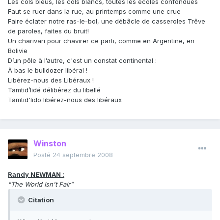
Les cols bleus, les cols blancs, toutes les écoles confondues
Faut se ruer dans la rue, au printemps comme une crue
Faire éclater notre ras-le-bol, une débâcle de casseroles Trêve
de paroles, faites du bruit!
Un charivari pour chavirer ce parti, comme en Argentine, en
Bolivie
D’un pôle à l’autre, c'est un constat continental :
À bas le bulldozer libéral !
Libérez-nous des Libéraux !
Tamtid’lidé délibérez du libellé
Tamtid'lido libérez-nous des libéraux
Winston
Posté
24 septembre 2008
Randy NEWMAN :
"The World Isn't Fair"
Citation