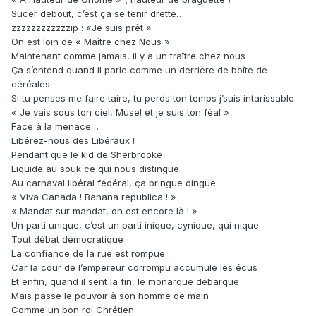
Sucer debout, c’est ça se tenir drette…
zzzzzzzzzzzzip : «Je suis prêt »
On est loin de « Maître chez Nous »
Maintenant comme jamais, il y a un traître chez nous
Ça s’entend quand il parle comme un derrière de boîte de
céréales
Si tu penses me faire taire, tu perds ton temps j’suis intarissable
« Je vais sous ton ciel, Muse! et je suis ton féal »
Face à la menace…
Libérez-nous des Libéraux !
Pendant que le kid de Sherbrooke
Liquide au souk ce qui nous distingue
Au carnaval libéral fédéral, ça bringue dingue
« Viva Canada ! Banana republica ! »
« Mandat sur mandat, on est encore là ! »
Un parti unique, c’est un parti inique, cynique, qui nique
Tout débat démocratique
La confiance de la rue est rompue
Car la cour de l’empereur corrompu accumule les écus
Et enfin, quand il sent la fin, le monarque débarque
Mais passe le pouvoir à son homme de main
Comme un bon roi Chrétien