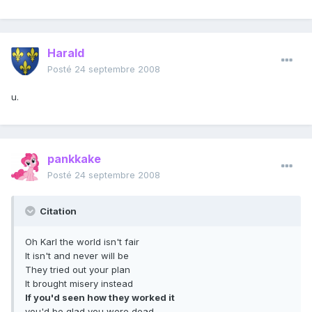
Harald
Posté
24 septembre 2008
u.
pankkake
Posté
24 septembre 2008
Citation
Oh Karl the world isn't fair
It isn't and never will be
They tried out your plan
It brought misery instead
If you'd seen how they worked it
you'd be glad you were dead