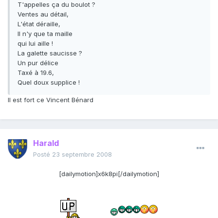
T'appelles ça du boulot ?
Ventes au détail,
L'état déraille,
Il n'y que ta maille
qui lui aille !
La galette saucisse ?
Un pur délice
Taxé à 19.6,
Quel doux supplice !
Il est fort ce Vincent Bénard
Harald
Posté
23 septembre 2008
[dailymotion]x6k8pi[/dailymotion]