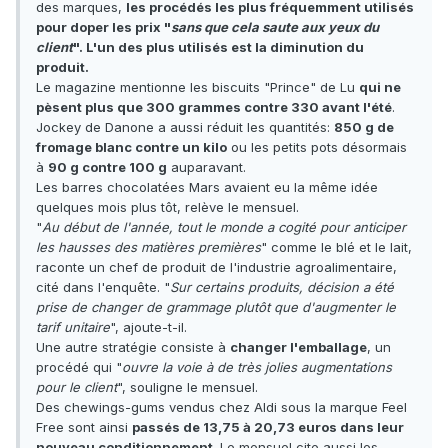
des marques,
les procédés les plus fréquemment utilisés
pour doper les prix "
sans que cela saute aux yeux du
client
". L'un des plus utilisés est la diminution du
produit.
Le magazine mentionne les biscuits "Prince" de Lu
qui ne
pèsent plus que 300 grammes contre 330 avant l'été
.
Jockey de Danone a aussi réduit les quantités:
850 g de
fromage blanc contre un kilo
ou les petits pots désormais
à
90 g contre 100 g
auparavant.
Les barres chocolatées Mars avaient eu la même idée
quelques mois plus tôt, relève le mensuel.
"
Au début de l'année, tout le monde a cogité pour anticiper
les hausses des matières premières
" comme le blé et le lait,
raconte un chef de produit de l'industrie agroalimentaire,
cité dans l'enquête. "
Sur certains produits, décision a été
prise de changer de grammage plutôt que d'augmenter le
tarif unitaire
", ajoute-t-il.
Une autre stratégie consiste à
changer l'emballage
, un
procédé qui "
ouvre la voie à de très jolies augmentations
pour le client
", souligne le mensuel.
Des chewings-gums vendus chez Aldi sous la marque Feel
Free sont ainsi
passés de 13,75 à 20,73 euros dans leur
nouveau conditionnement
. Le mensuel cite aussi les