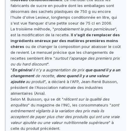
fabricants de sucre en poudre dont les emballages sont
désormais des sachets plastiques de 750 g ou encore
l'huile d'olive Lesieur, longtemps conditionnée en litre, qui
s'est vue flanquer d'une petite soeur de 75 cl en 2006.
La troisième méthode, "
probablement la plus pernicieuse
",
est la modification de la recette.
Il s'agit de remplacer des
ingrédients onéreux par des matières premières moins
chères
ou de changer la composition pour abaisser le coût
de revient. Le mensuel précise que les changements de
recettes semblent être "
surtout l'apanage des premiers prix
ou du hard discount
".
"
En général
il n'y a augmentation de prix
que quand il y a un
changement
de recette,
donc quand il y a une valeur
ajoutée
au produit
", a déclaré à l'AFP, Jean-René Buisson,
président de l'Association nationale des industries
alimentaires (Ania).
Selon M. Buisson, qui se dit "
réticent sur la qualité des
enquêtes
" du magazine de l'INC, les consommateurs "
sont
extrêmement vigilants à la variation des prix mais ils
acceptent de payer plus cher des produits qui ont une vraie
valeur ajoutée ou une valeur nutritionnelle supérieure
" à
celle du produit précédent.