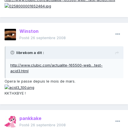
Winston
Posté
26 septembre 2008
librekom a dit :
http://www.clubic.com/actualite-165500-web…test-
acid3.html
Opera le passe depuis le mois de mars.
KKTHXBYE !
pankkake
Posté
26 septembre 2008