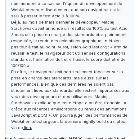
commencent à se calmer, l'équipe de développement de
WebKit annonce discrètement que son navigateur est le
seul à passer le test Acid 3 à 100%.
Déjà, au mois de mars dernier le développeur Maciej
Stachowiak avait annoncé un résultat de 100% au test Acid
3 mais si la prise en charge des standards était pleinement
respectée, le rendu des animations graphiques n'étaient
pas tout à fait au point. Aussi, selon AcidTest.org : « afin de
réussir le test, le navigateur doit utiliser ses configurations
standards, l'animation doit être fluide, le score doit être de
100/100 »
En effet, le navigateur doit non seulement focaliser sur la
prise en charge des standards, mais aussi sur les
performances. Bien que ces dernières ne soient pas
strictement liées aux standards, elle restent importantes aux
yeux des développeurs et des utilisateurs. Maciej
Stachowiak explique que cette étape a pu être franchie : «
grâce aux récentes améliorations du rendu des animations
JavaScript et DOM ». On pourra juger des performances de
Webkit en téléchargeant la dernière nightly build du moteur
via ce
lien.
http://www.clubic.com/actualite-165500-web…test-acid3.html